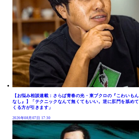
【お悩み相談連載：さらば青春の光・東ブクロの『こわいもん
なし』】「テクニックなんて無くてもいい。逆に肛門を舐めて
くる方が引きます」
2026年08月07日 17:30