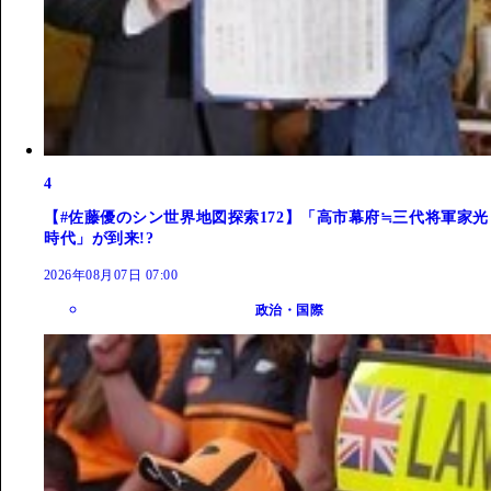
4
【#佐藤優のシン世界地図探索172】「高市幕府≒三代将軍家光
時代」が到来!?
2026年08月07日 07:00
政治・国際