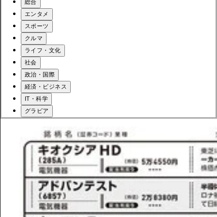
総合
エンタメ
スポーツ
クルマ
ライフ・文化
社会
政治・国際
経済・ビジネス
IT・科学
グラビア