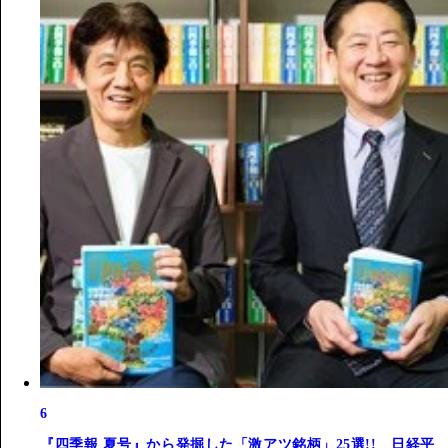
6
『四季報 夏号』から発掘した「激アツ銘柄」25選!! 日経平