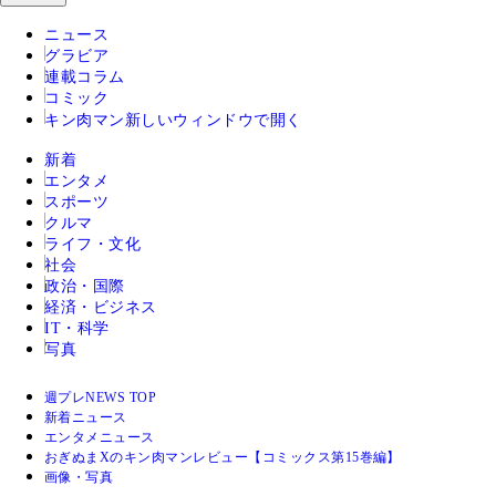
ニュース
グラビア
連載コラム
コミック
キン肉マン
新しいウィンドウで開く
新着
エンタメ
スポーツ
クルマ
ライフ・文化
社会
政治・国際
経済・ビジネス
IT・科学
写真
週プレNEWS TOP
新着ニュース
エンタメニュース
おぎぬまXのキン肉マンレビュー【コミックス第15巻編】
画像・写真