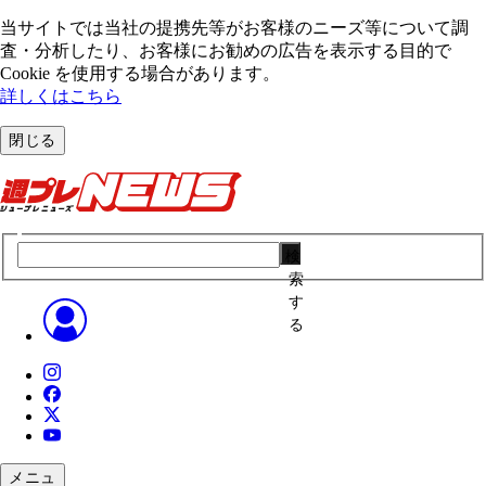
当サイトでは当社の提携先等がお客様のニーズ等について調
査・分析したり、お客様にお勧めの広告を表⽰する⽬的で
Cookie を使⽤する場合があります。
詳しくはこちら
閉じる
検
索
す
る
メニュ