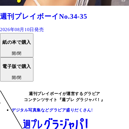
週刊プレイボーイNo.34-35
2026年08月10日発売
紙の本で購入
開/閉
電子版で購入
開/閉
週刊プレイボーイが運営するグラビア
コンテンツサイト『週プレ グラジャパ！』
デジタル写真集などグラビア盛りだくさん!