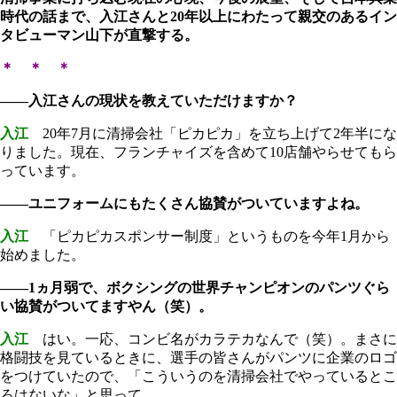
時代の話まで、入江さんと20年以上にわたって親交のあるイン
タビューマン山下が直撃する。
＊ ＊ ＊
――入江さんの現状を教えていただけますか？
入江
20年7月に清掃会社「ピカピカ」を立ち上げて2年半にな
りました。現在、フランチャイズを含めて10店舗やらせてもら
っています。
――ユニフォームにもたくさん協賛がついていますよね。
入江
「ピカピカスポンサー制度」というものを今年1月から
始めました。
――1ヵ月弱で、ボクシングの世界チャンピオンのパンツぐら
い協賛がついてますやん（笑）。
入江
はい。一応、コンビ名がカラテカなんで（笑）。まさに
格闘技を見ているときに、選手の皆さんがパンツに企業のロゴ
をつけていたので、「こういうのを清掃会社でやっているとこ
ろはないな」と思って。