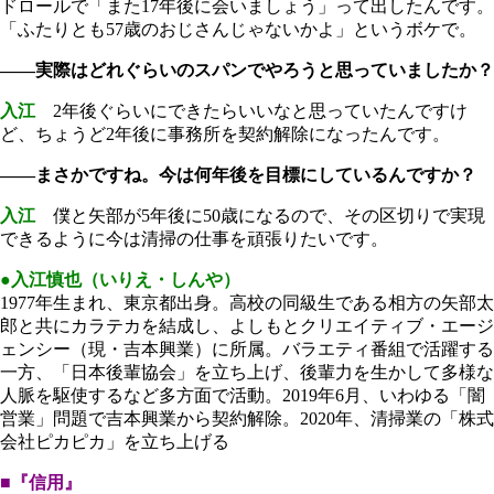
ドロールで「また17年後に会いましょう」って出したんです。
「ふたりとも57歳のおじさんじゃないかよ」というボケで。
――実際はどれぐらいのスパンでやろうと思っていましたか？
入江
2年後ぐらいにできたらいいなと思っていたんですけ
ど、ちょうど2年後に事務所を契約解除になったんです。
――まさかですね。今は何年後を目標にしているんですか？
入江
僕と矢部が5年後に50歳になるので、その区切りで実現
できるように今は清掃の仕事を頑張りたいです。
●入江慎也（いりえ・しんや）
1977年生まれ、東京都出身。高校の同級生である相方の矢部太
郎と共にカラテカを結成し、よしもとクリエイティブ・エージ
ェンシー（現・吉本興業）に所属。バラエティ番組で活躍する
一方、「日本後輩協会」を立ち上げ、後輩力を生かして多様な
人脈を駆使するなど多方面で活動。2019年6月、いわゆる「闇
営業」問題で吉本興業から契約解除。2020年、清掃業の「株式
会社ピカピカ」を立ち上げる
■『信用』