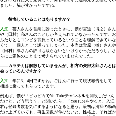
ました。脇が甘かったですね。
――後悔していることはありますか？
入江
芸人さんを営業に誘ったときに、僕が宮迫（博之）さん
や（田村）亮さんのことしか考えられていなかったんです。お
ふたりともコンビを背負っているということを理解できていな
くて、一個人として誘ってしまった。本当は蛍原（徹）さんや
（田村）淳さんの許可も取らないといけなかっただろうし。さ
らにご家族のことまで考えられていませんでした。
――カラテカは解散していませんが、相方の矢部太郎さんとは
会っているんですか？
入江
年に3、4回ですかね。ごはんに行って現状報告をして、
相談に乗ってもらっています。
例えば、僕が「ピカピカでYouTubeチャンネルを開設したいん
だけど、どう思う？」と聞いたら、「YouTubeをやると、入江
君は登録者数を気にするようになると思う。最初は清掃の動画
だけ上げていても、再生回数が伸びないと、性格上、そればか