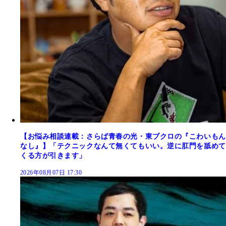
【お悩み相談連載：さらば青春の光・東ブクロの『こわいもん
なし』】「テクニックなんて無くてもいい。逆に肛門を舐めて
くる方が引きます」
2026年08月07日 17:30