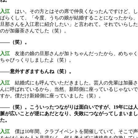
入江
はい。その方とはその席で仲良くなったんですけど、し
ばらくして、「今度、うちの娘が結婚することになったから、
旦那さんを入江君に紹介したい」と言われて。それでいらした
のが加藤茶さんでした（笑）。
――（笑）。
入江
友達の娘の旦那さんが加トちゃんだったから、めちゃく
ちゃびっくりしましたよ（笑）。
――意外すぎますもんね（笑）。
入江
結婚式にも呼んでいただきました。芸人の先輩は加藤さ
んに呼ばれているから、当然、新郎側に座っているじゃないで
すか。僕だけ新婦側に座っていました（笑）。
――（笑）。こういったつながりは面白いですが、19年には人
脈が広いことが逆にあだとなり、失敗につながってしまいまし
た。
入江
僕は10年間、クラブイベントを開催していて、そこで声
をかけられた人と見境なく、何も考えずに連絡先を交換してい