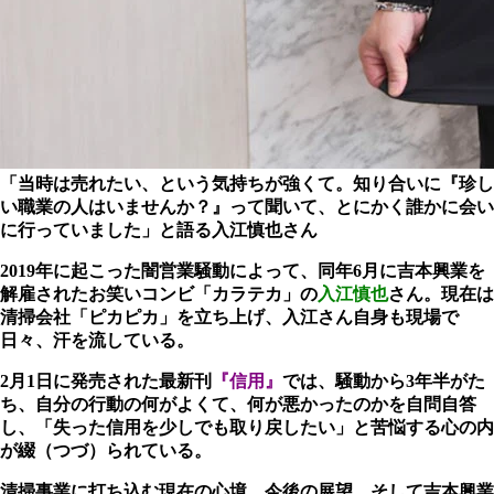
「当時は売れたい、という気持ちが強くて。知り合いに『珍し
い職業の人はいませんか？』って聞いて、とにかく誰かに会い
に行っていました」と語る入江慎也さん
2019年に起こった闇営業騒動によって、同年6月に吉本興業を
解雇されたお笑いコンビ「カラテカ」の
入江慎也
さん。現在は
清掃会社「ピカピカ」を立ち上げ、入江さん自身も現場で
日々、汗を流している。
2月1日に発売された最新刊
『信用』
では、騒動から3年半がた
ち、自分の行動の何がよくて、何が悪かったのかを自問自答
し、「失った信用を少しでも取り戻したい」と苦悩する心の内
が綴（つづ）られている。
清掃事業に打ち込む現在の心境、今後の展望、そして吉本興業