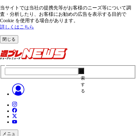
当サイトでは当社の提携先等がお客様のニーズ等について調
査・分析したり、お客様にお勧めの広告を表⽰する⽬的で
Cookie を使⽤する場合があります。
詳しくはこちら
閉じる
検
索
す
る
メニュ