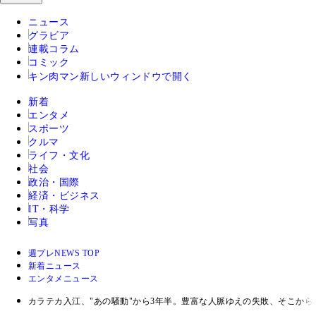
ニュース
グラビア
連載コラム
コミック
キン肉マン
新しいウィンドウで開く
新着
エンタメ
スポーツ
クルマ
ライフ・文化
社会
政治・国際
経済・ビジネス
IT・科学
写真
週プレNEWS TOP
新着ニュース
エンタメニュース
カラテカ入江、"あの騒動"から3年半。豊富な人脈ゆえの失敗、そこか