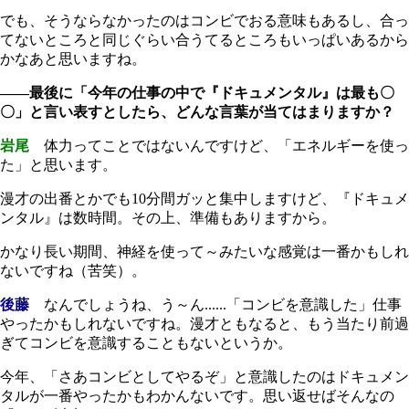
でも、そうならなかったのはコンビでおる意味もあるし、合っ
てないところと同じぐらい合うてるところもいっぱいあるから
かなあと思いますね。
――最後に「今年の仕事の中で『ドキュメンタル』は最も〇
〇」と言い表すとしたら、どんな言葉が当てはまりますか？
岩尾
体力ってことではないんですけど、「エネルギーを使っ
た」と思います。
漫才の出番とかでも
10
分間ガッと集中しますけど、『ドキュメ
ンタル』は数時間。その上、準備もありますから。
かなり長い期間、神経を使って～みたいな感覚は一番かもしれ
ないですね（苦笑）。
後藤
なんでしょうね、う～ん......「コンビを意識した」仕事
やったかもしれないですね。漫才ともなると、もう当たり前過
ぎてコンビを意識することもないというか。
今年、「さあコンビとしてやるぞ」と意識したのはドキュメン
タルが一番やったかもわかんないです。思い返せばそんなの