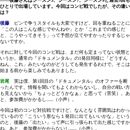
――後藤さんはシーズン
3
、シーズン
7
、シーズン
9
と過去
3
回も
ひとりで出場しています。今回はコンビ戦でしたが、その違い
は？
後藤
ピンで争うスタイルも大変ですけど、回を重ねるごとに
「この人はこんな感じでやんねや」とか「これまでの感じだ
と、こうやってきそう」って予想が立てやすかったりするじゃ
ないですか。
それに対して今回のコンビ戦は、まだ何も定まってない状態と
いうか。通常の『ドキュメンタル』の
1
発目同様に「どうすん
ねん、これ」みたいなのがどうしても発生するわけで。そこは
始まる前から楽しみでもありました。
岩尾
実は僕、第
1
回目の『ドキュメンタル』のオファーを断
ったんです。情報を聞いてもよくわからないし、自分の戦い方
も見えないから「ちょっとどうかなぁ」と思って（苦笑）。あ
と、参加費がかかるし......（小声）。
今回は初のコンビ対抗戦ですけど、なんとなく雰囲気はわかっ
ているので「こういう形なら１発目に出てもいいかな」という
のと、後藤の「出たい」って声に引っ張られて出た感じですか
ね。あと、参加費がかからないし......（小声）。