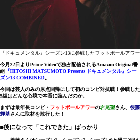
『ドキュメンタル』シーズン13に参戦したフットボールアワー
今月
22
日より
Prime Video
で独占配信される
Amazon Original
番
組
『HITOSHI MATSUMOTO Presents ドキュメンタル』シー
ズン13 COMBINED
。
今回は芸人のみの原点回帰にして初のコンビ対抗戦！参戦した
5
組はどんな心境で本番に臨んだのか。
まずは最年長コンビ・
フットボールアワー
の
岩尾望
さん、
後藤
輝基
さんに取材を敢行した！
■後になって「これできた」ばっかり