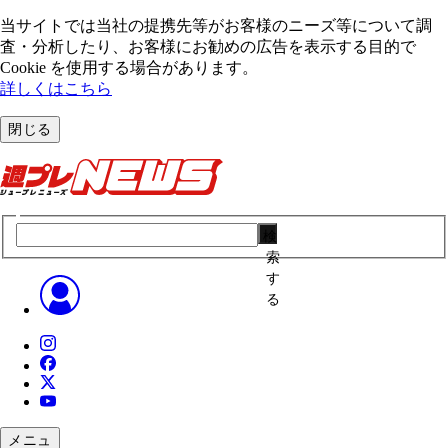
当サイトでは当社の提携先等がお客様のニーズ等について調
査・分析したり、お客様にお勧めの広告を表⽰する⽬的で
Cookie を使⽤する場合があります。
詳しくはこちら
閉じる
検
索
す
る
メニュ