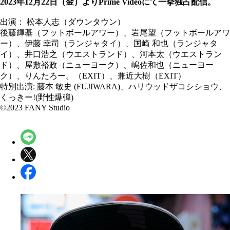
2023年
12
月
22
日（金）より
Prime Video
にて一挙独占配信。
出演： 松本人志（ダウンタウン）
後藤輝基（フットボールアワー）、岩尾望（フットボールアワ
ー）、伊藤 幸司（ランジャタイ）、国崎 和也（ランジャタ
イ）、井口浩之（ウエストランド）、河本太（ウエストラン
ド）、屋敷裕政（ニューヨーク）、嶋佐和也（ニューヨー
ク）、りんたろー。（EXIT）、兼近大樹（EXIT）
特別出演: 藤本 敏史 (FUJIWARA)、ハリウッドザコシショウ、
くっきー!(野性爆弾)
©2023 FANY Studio