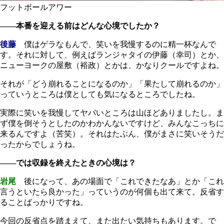
フットボールアワー
――本番を迎える前はどんな心境でしたか？
後藤
僕はゲラなもんで、笑いを我慢するのに精一杯なんで
す。それに対して、例えばランジャタイの伊藤（幸司）とか、
ニューヨークの屋敷（裕政）とかは、かなりクールですよね。
それが「どう崩れることになるのか」「果たして崩れるのか」
っていうところは僕としても気になるところでしたね。
実際に笑いを我慢してヤバいところは山ほどありましたし。ま
ず僕を倒そうとしたのかわかんないですけど、みんなこっちに
来るんですよ（苦笑）。それはたぶん、僕がまさに笑いそうだ
ったからでしょうね。
――では収録を終えたときの心境は？
岩尾
後になって、あの場面で「これできたなあ」とか「これ
言うといたら良かった」っていうのが何個も出て来て。反省す
ることばっかりですね。
今回の反省点を踏まえて、また出たい気持ちもあります。で