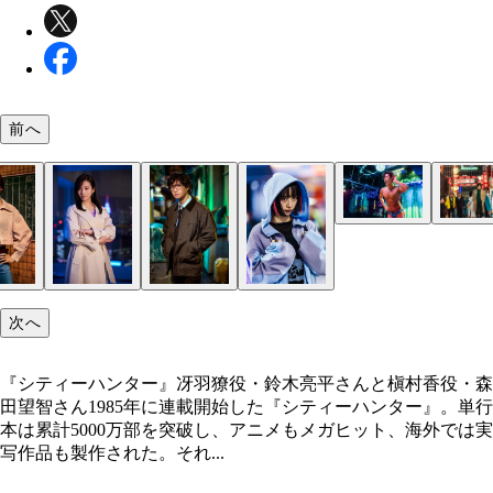
前へ
実銃の訓練を海外に行って受けたという本格アクシ
も見どころ！
鈴木亮平は今回の撮影に向けて、ミニクーパーを運
裸踊りのシーンではいているパンツは、鈴木亮平が
撮影が行なわれたのはエキストラ400人を入れた本
鈴木亮平が特にこだわったという獠の横顔。あごの
るためにマニュアル車の免許を取得した
10枚候補を購入し厳選したもの。本気度がスゴい！
宿。鈴木亮平を指さして「冴羽獠だ！」と叫ぶ酔っ
線を出すためにも、体を絞り、細くてシャープに戦
いもいたとか
体を目指したという
次へ
『シティーハンター』冴羽獠役・鈴木亮平さんと槇村香役・森
田望智さん1985年に連載開始した『シティーハンター』。単行
本は累計5000万部を突破し、アニメもメガヒット、海外では実
写作品も製作された。それ...