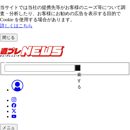
当サイトでは当社の提携先等がお客様のニーズ等について調
査・分析したり、お客様にお勧めの広告を表⽰する⽬的で
Cookie を使⽤する場合があります。
詳しくはこちら
閉じる
検
索
す
る
メニュ