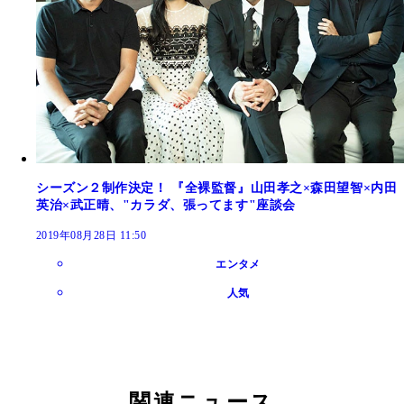
シーズン２制作決定！ 『全裸監督』山田孝之×森田望智×内田
英治×武正晴、"カラダ、張ってます"座談会
2019年08月28日 11:50
エンタメ
人気
関連ニュース