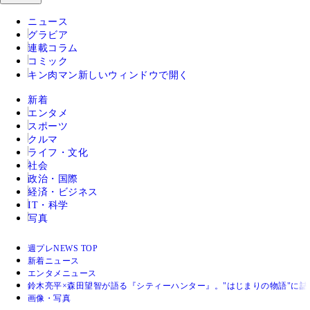
ニュース
グラビア
連載コラム
コミック
キン肉マン
新しいウィンドウで開く
新着
エンタメ
スポーツ
クルマ
ライフ・文化
社会
政治・国際
経済・ビジネス
IT・科学
写真
週プレNEWS TOP
新着ニュース
エンタメニュース
鈴木亮平×森田望智が語る『シティーハンター』。"はじまりの物語"に
画像・写真