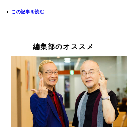
この記事を読む
©北条司／コアミックス 1985
『シティーハンター』冴羽獠役・鈴木亮平さんと槇
森田望智
鈴木亮平
森田望智が演じる槇村香。槇村秀幸の義妹で、自身
野上冴子（演：木村文乃）は、槇村秀幸とかつて同
槇村秀幸（演：安藤政信）は冴羽獠の親友で、スイ
今回の物語の鍵を握る女性、くるみ（演：華村あす
鈴木亮平、森田望智
Netflix映画『シティーハンター』
役・森田望智さん
生日の夜に兄を亡くす。死の真相を求め、彼のバデ
った警視庁刑事。冴羽獠には何度も口説かれている
ー稼業の相棒。血のつながらない香を妹として育て
は有名コスプレイヤー。とある理由で、新宿の街を
編集部のオススメ
った冴羽獠につきまとうように
まくかわしている
たが、その事実を伝えようと決める
回っている