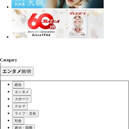
Category
エンタメ
開/閉
総合
エンタメ
スポーツ
クルマ
ライフ・文化
社会
政治・国際