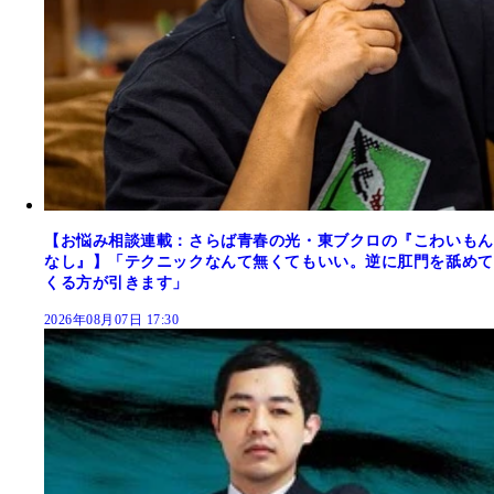
【お悩み相談連載：さらば青春の光・東ブクロの『こわいもん
なし』】「テクニックなんて無くてもいい。逆に肛門を舐めて
くる方が引きます」
2026年08月07日 17:30