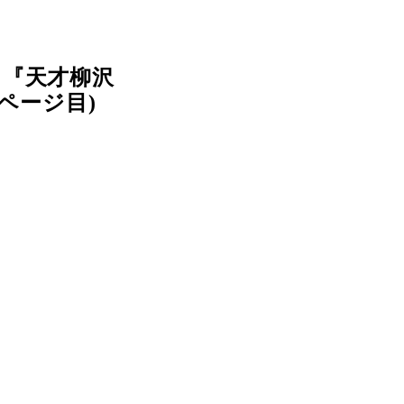
。『天才柳沢
ページ目)