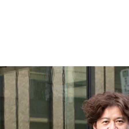
内装。階段の踊り場にある波打つ窓ガラスは、奇跡的に割れず