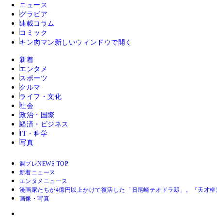
ニュース
グラビア
連載コラム
コミック
キン肉マン
新しいウィンドウで開く
新着
エンタメ
スポーツ
クルマ
ライフ・文化
社会
政治・国際
経済・ビジネス
IT・科学
写真
週プレNEWS TOP
新着ニュース
エンタメニュース
漫画家たちが4億円以上かけて復活した「旧尾崎テオドラ邸」。『天才柳
画像・写真