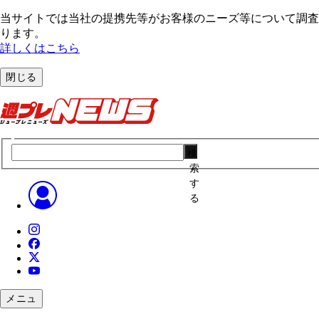
当サイトでは当社の提携先等がお客様のニーズ等について調査・
ります。
詳しくはこちら
閉じる
検
索
す
る
メニュ