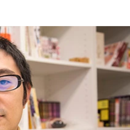
クターパネルも展示。藤田先生も度々訪れていたようで、その
もむき）を残している
。土地探しの決め手になったのが旧尾崎テオドラ邸だった。詳
島列島先生の初原画展を旧尾崎テオドラ邸で開催。ギャラリー
驚いた
棚の引き出しにも原画が入っているが、1話まるまる展示。物
ラストはビニールに入っており、その上には印刷のための指示が
を記念し、浦沢直樹先生や髙橋ツトム先生などの漫画家のほか、