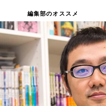
リーズ原画展」では、原画や考察ノートだけではなく、キャラ
編集部のオススメ
岡でも開催され、4月にはなんばマルイで開催予定
低い位置に。多くの場所で改修が必要だったが、当時の趣（お
下先生は伝統的な日本建築である「数寄屋（すきや）」を新築
な画とセリフで人々の心の機微を捉え、大きな衝撃を残した田
が収められていた
会に精力的に関わる山下先生
』にて
ていた
とり、エルシィのドレスも登場。貴重な展示に訪れたファンも
ではなく、各書店に配布するPOPの原画なども展示。もちろん
』2号に掲載された表紙イラスト（W表紙のうちの裏表紙）。イ
で開催。会場で購入できる図録には、旧尾崎テオドラ邸1周年
仕掛けになっている
タビューも掲載されている