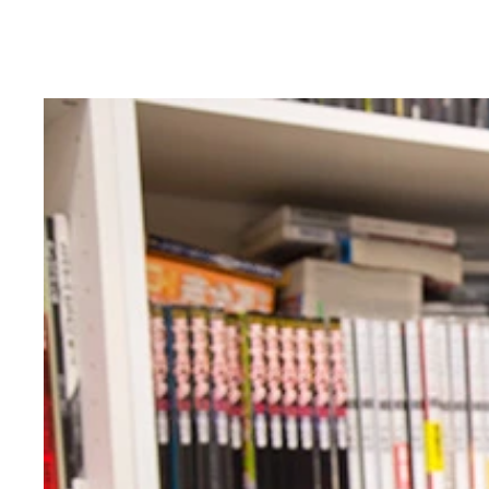
昨年10月に開催された「藤田和日郎 黒博物館シ
直筆の落書きも。展示が好評だったため、3月に福
当時の日本人は身長が低かったためか、ドアノブは
「旧尾崎邸保存プロジェクト」が始まる数年前、山
初の連載作『子供はわかってあげない』では柔らか
ヴィンテージの棚の引き出しにも原画やネームなど
連載を抱え、忙しいなかでもギャラリー運営や展示
はエッセイマンガ『数寄です！』『続 数寄です！
大きなヴィジュアルにも印象的なセリフが抜粋され
『黒博物館 三日月よ、怪物と踊れ』の主人公のひ
「不思議な少年 山下和美展」では、作品原画だけ
中央は2007年に発行された『モーニング・ツー
「不思議な少年 山下和美展」は4月8日（火）ま
きを読むため、わくわくしながら引き出しを開ける
まれている。印刷のこだわりまで伺える珍しい展示
緒方恵美さん、俳優の池田エライザさんなどのイン