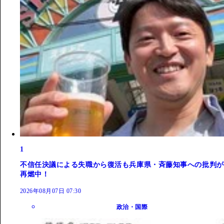
1
不信任決議による失職から復活も兵庫県・斉藤知事への批判が
再燃中！
2026年08月07日 07:30
政治・国際