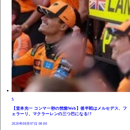
5
【堂本光一 コンマ一秒の恍惚Web】後半戦はメルセデス、フ
ェラーリ、マクラーレンの三つ巴になる!?
2026年08月07日 08:00