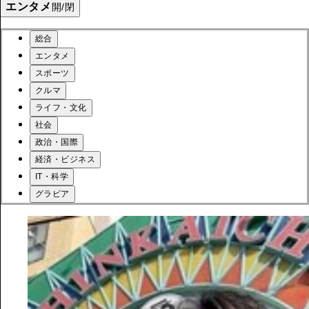
エンタメ
開/閉
総合
エンタメ
スポーツ
クルマ
ライフ・文化
社会
政治・国際
経済・ビジネス
IT・科学
グラビア