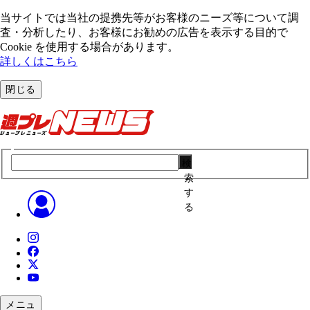
当サイトでは当社の提携先等がお客様のニーズ等について調
査・分析したり、お客様にお勧めの広告を表⽰する⽬的で
Cookie を使⽤する場合があります。
詳しくはこちら
閉じる
検
索
す
る
メニュ