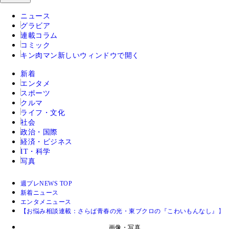
ニュース
グラビア
連載コラム
コミック
キン肉マン
新しいウィンドウで開く
新着
エンタメ
スポーツ
クルマ
ライフ・文化
社会
政治・国際
経済・ビジネス
IT・科学
写真
週プレNEWS TOP
新着ニュース
エンタメニュース
【お悩み相談連載：さらば青春の光・東ブクロの『こわいもんなし』】
画像・写真