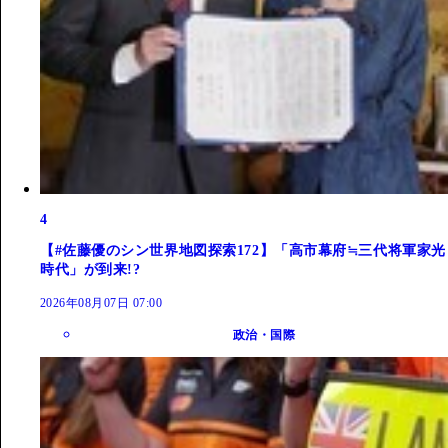
4
【#佐藤優のシン世界地図探索172】「高市幕府≒三代将軍家光
時代」が到来!?
2026年08月07日 07:00
政治・国際