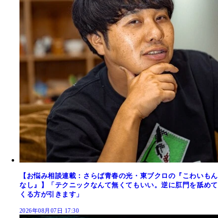
【お悩み相談連載：さらば青春の光・東ブクロの『こわいもん
なし』】「テクニックなんて無くてもいい。逆に肛門を舐めて
くる方が引きます」
2026年08月07日 17:30