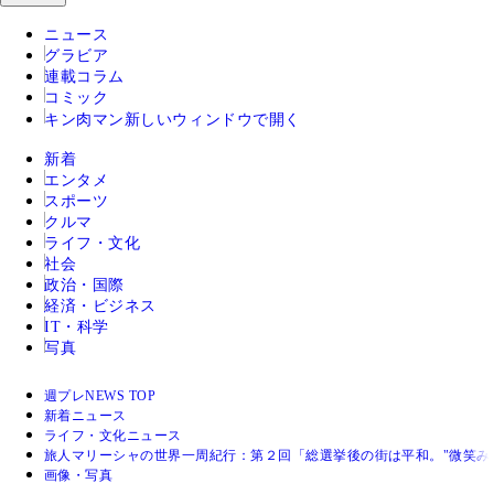
ニュース
グラビア
連載コラム
コミック
キン肉マン
新しいウィンドウで開く
新着
エンタメ
スポーツ
クルマ
ライフ・文化
社会
政治・国際
経済・ビジネス
IT・科学
写真
週プレNEWS TOP
新着ニュース
ライフ・文化ニュース
旅人マリーシャの世界一周紀行：第２回「総選挙後の街は平和。"微笑み
画像・写真