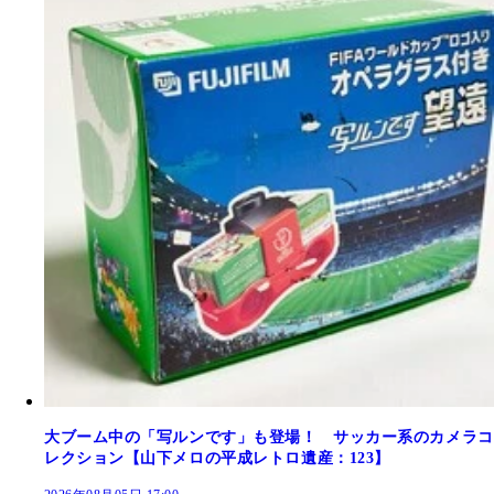
大ブーム中の「写ルンです」も登場！ サッカー系のカメラコ
レクション【山下メロの平成レトロ遺産：123】