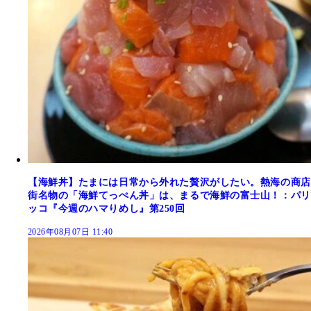
【海鮮丼】たまには日常から外れた贅沢がしたい。熱海の商店
街名物の「海鮮てっぺん丼」は、まるで海鮮の富士山！：パリ
ッコ『今週のハマりめし』第250回
2026年08月07日 11:40