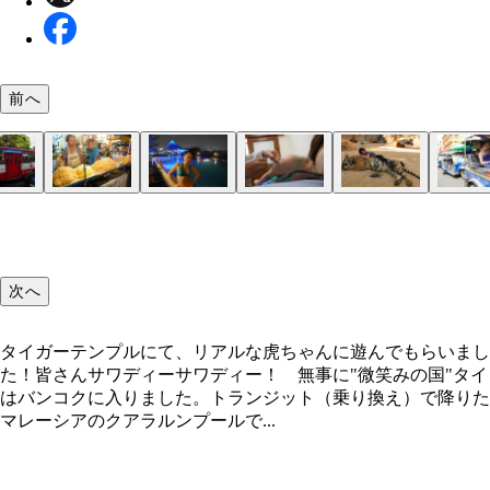
前へ
旅人上級編、タイの路線バス
パッタイはタイの焼きそばです
物価の安い国では贅沢も。高い国では節約を
打たれてる自分を撮影。のおかげで痛み感じず
これがうちの高級ソファです
偶然ブルードレスのかわいいコが今週のブルーに飛
ワクチン４種ゲット
タイガービアでお後がよろしいようで
り参加
次へ
タイガーテンプルにて、リアルな虎ちゃんに遊んでもらいまし
た！皆さんサワディーサワディー！ 無事に"微笑みの国"タイ
はバンコクに入りました。トランジット（乗り換え）で降りた
マレーシアのクアラルンプールで...