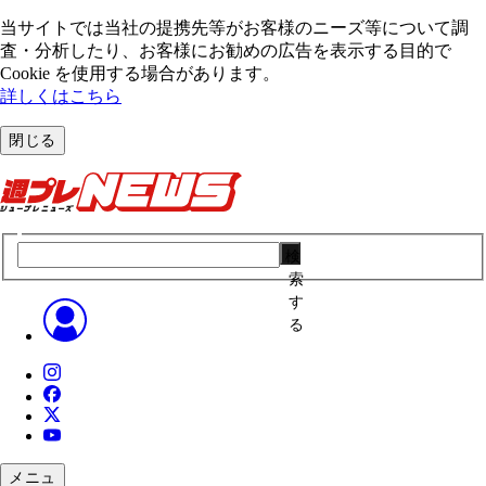
当サイトでは当社の提携先等がお客様のニーズ等について調
査・分析したり、お客様にお勧めの広告を表⽰する⽬的で
Cookie を使⽤する場合があります。
詳しくはこちら
閉じる
検
索
す
る
メニュ