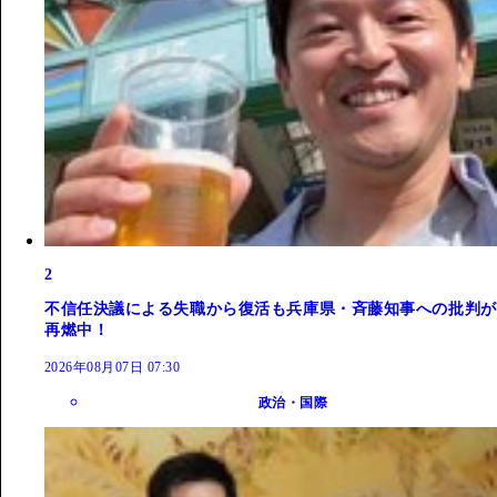
2
不信任決議による失職から復活も兵庫県・斉藤知事への批判が
再燃中！
2026年08月07日 07:30
政治・国際