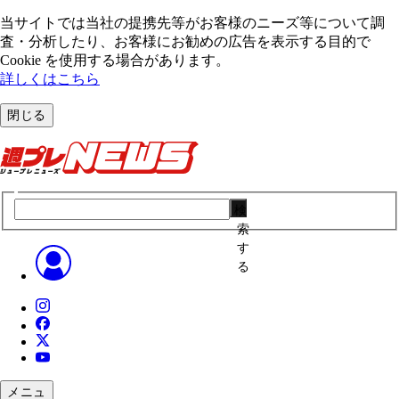
当サイトでは当社の提携先等がお客様のニーズ等について調
査・分析したり、お客様にお勧めの広告を表⽰する⽬的で
Cookie を使⽤する場合があります。
詳しくはこちら
閉じる
検
索
す
る
メニュ