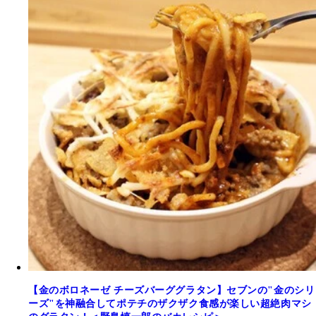
【金のボロネーゼ チーズバーググラタン】セブンの"金のシリ
ーズ"を神融合してポテチのザクザク食感が楽しい超絶肉マシ