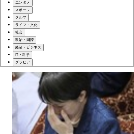
エンタメ
スポーツ
クルマ
ライフ・文化
社会
政治・国際
経済・ビジネス
IT・科学
グラビア