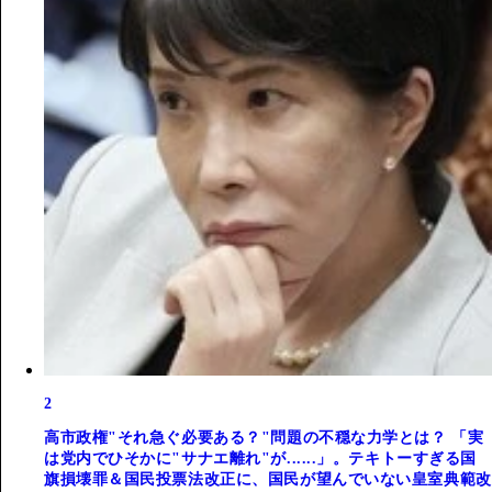
2
高市政権"それ急ぐ必要ある？"問題の不穏な力学とは？ 「実
は党内でひそかに"サナエ離れ"が......」。テキトーすぎる国
旗損壊罪＆国民投票法改正に、国民が望んでいない皇室典範改