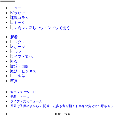
ニュース
グラビア
連載コラム
コミック
キン肉マン
新しいウィンドウで開く
新着
エンタメ
スポーツ
クルマ
ライフ・文化
社会
政治・国際
経済・ビジネス
IT・科学
写真
週プレNEWS TOP
新着ニュース
ライフ・文化ニュース
原因は子供の頃から？ 間違った歩き方が招く下半身の劣化で排尿もセッ
画像・写真