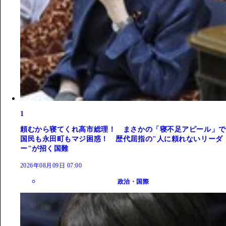
1
頼むから寝てくれ高市総理！ まさかの「寝不足アピール」で
国民も永田町もマジ困惑！ 歴代屈指の"人に頼れないリーダ
ー"が招く国難
2026年08月09日 07:00
政治・国際