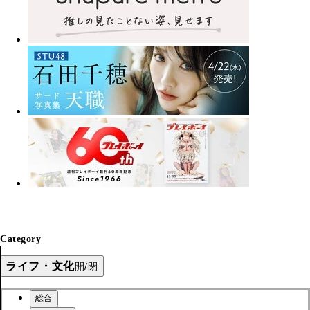
Category
ライフ・文化
開/閉
総合