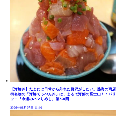
【海鮮丼】たまには日常から外れた贅沢がしたい。熱海の商店
街名物の「海鮮てっぺん丼」は、まるで海鮮の富士山！：パリ
ッコ『今週のハマりめし』第250回
2026年08月07日 11:40