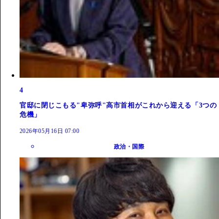
4
官邸に閉じこもる"卑弥呼"高市首相がこれから迎える「3つの
危機」
2026年05月16日 07:00
政治・国際