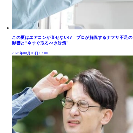
この夏はエアコンが直せない!? プロが解説するナフサ不足の
影響と"今すぐ取るべき対策"
2026年08月03日 07:00