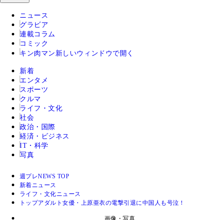
ニュース
グラビア
連載コラム
コミック
キン肉マン
新しいウィンドウで開く
新着
エンタメ
スポーツ
クルマ
ライフ・文化
社会
政治・国際
経済・ビジネス
IT・科学
写真
週プレNEWS TOP
新着ニュース
ライフ・文化ニュース
トップアダルト女優・上原亜衣の電撃引退に中国人も号泣！
画像・写真