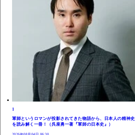
1
軍師というロマンが投影されてきた物語から、日本人の精神史
を読み解く一冊！（呉座勇一著『軍師の日本史』）
2026年08月04日 06:30