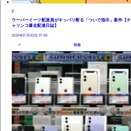
2
ウーバーイーツ配達員がキッパリ断る「ついで指示」案件【チ
ャリンコ爆走配達日誌】
2026年07月02日 07:00
社会