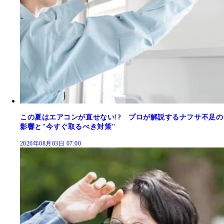
この夏はエアコンが直せない!? プロが解説するナフサ不足の
影響と"今すぐ取るべき対策"
2026年08月03日 07:00