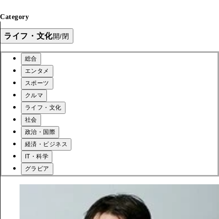
Category
ライフ・文化
開/閉
総合
エンタメ
スポーツ
クルマ
ライフ・文化
社会
政治・国際
経済・ビジネス
IT・科学
グラビア