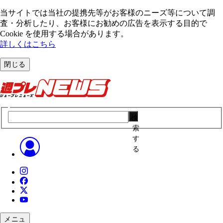
当サイトでは当社の提携先等がお客様のニーズ等について調
査・分析したり、お客様にお勧めの広告を表⽰する⽬的で
Cookie を使⽤する場合があります。
詳しくはこちら
閉じる
検
索
す
る
メニュ