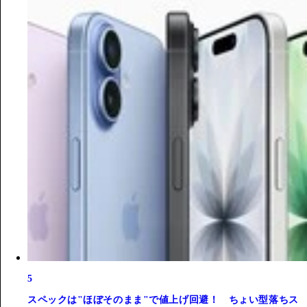
5
スペックは"ほぼそのまま"で値上げ回避！ ちょい型落ちス