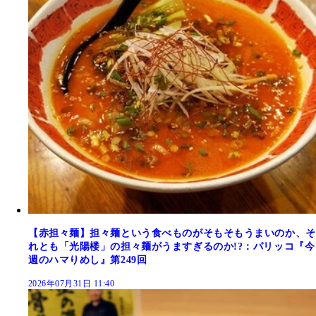
【赤担々麺】担々麺という食べものがそもそもうまいのか、そ
れとも「光陽楼」の担々麺がうますぎるのか!?：パリッコ『今
週のハマりめし』第249回
2026年07月31日 11:40