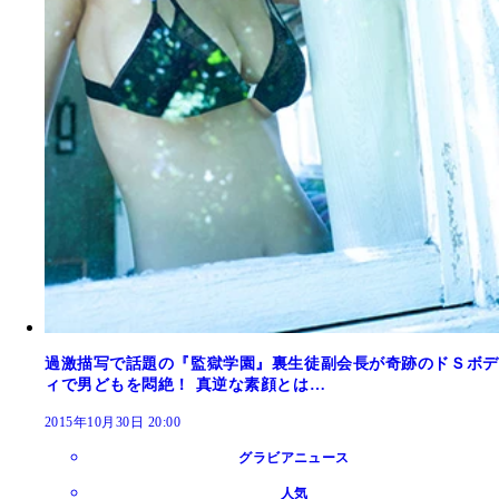
過激描写で話題の『監獄学園』裏生徒副会長が奇跡のドＳボデ
ィで男どもを悶絶！ 真逆な素顔とは…
2015年10月30日 20:00
グラビアニュース
人気