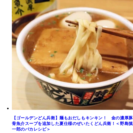
【ゴールデンどん兵衛】麺もおだしもキンキン！ 金の濃厚豚
骨魚介スープを追加した夏仕様のぜいたくどん兵衛！＜野島慎
一郎のバカレシピ＞