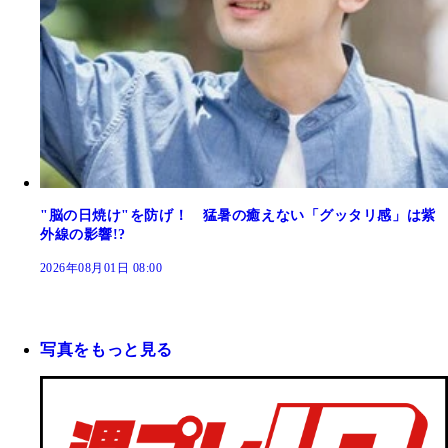
"脳の日焼け"を防げ！ 猛暑の癒えない「グッタリ感」は紫
外線の影響!?
2026年08月01日 08:00
写真をもっと見る