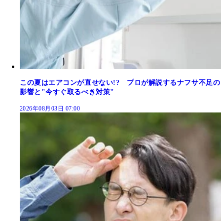
この夏はエアコンが直せない!? プロが解説するナフサ不足の
影響と"今すぐ取るべき対策"
2026年08月03日 07:00