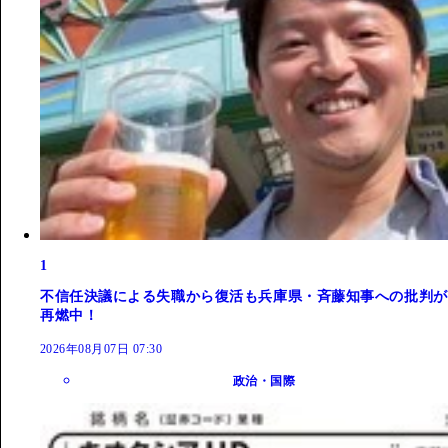
1
不信任決議による失職から復活も兵庫県・斉藤知事への批判が
再燃中！
2026年08月07日 07:30
政治・国際