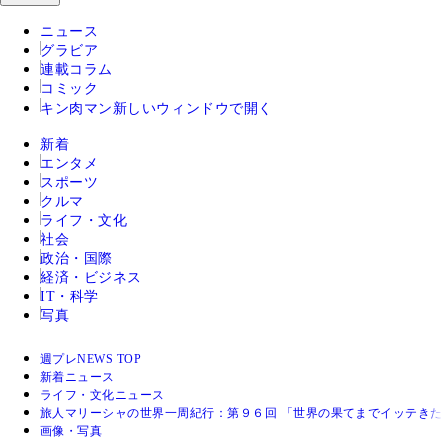
ニュース
グラビア
連載コラム
コミック
キン肉マン
新しいウィンドウで開く
新着
エンタメ
スポーツ
クルマ
ライフ・文化
社会
政治・国際
経済・ビジネス
IT・科学
写真
週プレNEWS TOP
新着ニュース
ライフ・文化ニュース
旅人マリーシャの世界一周紀行：第９６回 「世界の果てまでイッテきた
画像・写真