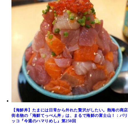
【海鮮丼】たまには日常から外れた贅沢がしたい。熱海の商店
街名物の「海鮮てっぺん丼」は、まるで海鮮の富士山！：パリ
ッコ『今週のハマりめし』第250回