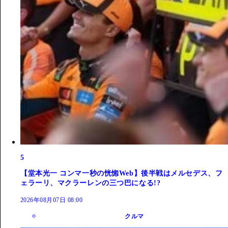
5
【堂本光一 コンマ一秒の恍惚Web】後半戦はメルセデス、フ
ェラーリ、マクラーレンの三つ巴になる!?
2026年08月07日 08:00
クルマ