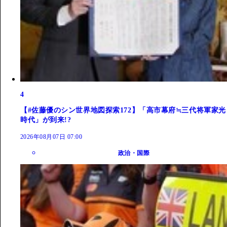
4
【#佐藤優のシン世界地図探索172】「高市幕府≒三代将軍家光
時代」が到来!?
2026年08月07日 07:00
政治・国際