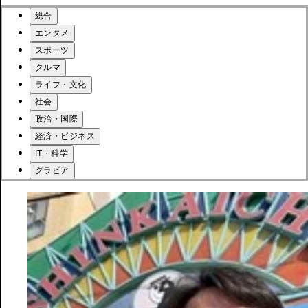
総合
エンタメ
スポーツ
クルマ
ライフ・文化
社会
政治・国際
経済・ビジネス
IT・科学
グラビア