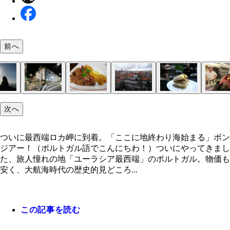
前へ
次へ
ついに最西端ロカ岬に到着。「ここに地終わり海始
青いタイル「アズレージョ」で装飾された教会
日本人女子にモテモテのタコ飯。約１７ユーロ
ポルトの街並みもまた、『魔女の宅急便』のモデル
牛丼っぽい味がしたビファーナ。２ユーロ
ポルトガルで毎日食べたパステル・デ・ナタ（エッ
リスボンは急な坂道が多く、街中には路面電車が走
消臭力のＣＭロケ地で有名なミゲルの丘
教材はダリオの私物。ポルトガル語を勉強している
大航海時代を記念した記念碑「発見のモニュメント
大航海時代の富をつぎ込んで作られた「ジェロニモ
旅人が目指す最果ての地「ロカ岬」。高さ１４０ｍ
る」
はと噂されているうちのひとつ
ルト）。１個１ユーロ
いる
ってさ～
道院」。世界遺産の一部です
崖から見下ろす大西洋
ついに最西端ロカ岬に到着。「ここに地終わり海始まる」ボン
ジアー！（ポルトガル語でこんにちわ！）ついにやってきまし
た、旅人憧れの地「ユーラシア最西端」のポルトガル。物価も
安く、大航海時代の歴史的見どころ...
この記事を読む