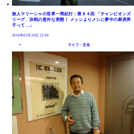
旅人マリーシャの世界一周紀行：第９４回 「チャンピオンズ
リーグ、決戦の意外な実態！ メッシよりメシに夢中の厨房男
子って…」
2016年03月24日 22:00
ライフ・文化