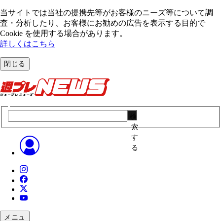
当サイトでは当社の提携先等がお客様のニーズ等について調
査・分析したり、お客様にお勧めの広告を表⽰する⽬的で
Cookie を使⽤する場合があります。
詳しくはこちら
閉じる
検
索
す
る
メニュ