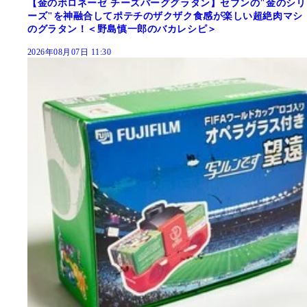
【金のボロネーゼ チーズバーググラタン】セブンの"金のシリ
ーズ"を神融合してポテチのザクザク食感が楽しい超絶肉マシ
のグラタン！＜野島慎一郎のバカレシピ＞
2026年08月07日 11:30