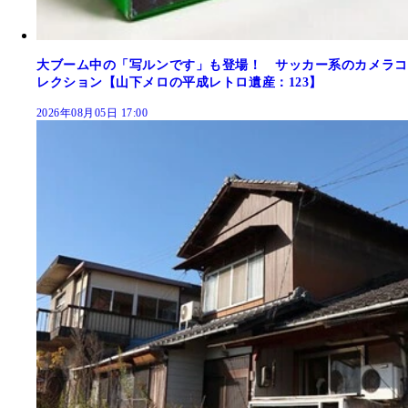
大ブーム中の「写ルンです」も登場！ サッカー系のカメラコ
レクション【山下メロの平成レトロ遺産：123】
2026年08月05日 17:00