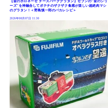
【金のボロネーゼ チーズバーググラタン】セブンの"金のシリ
ーズ"を神融合してポテチのザクザク食感が楽しい超絶肉マシ
のグラタン！＜野島慎一郎のバカレシピ＞
2026年08月07日 11:30