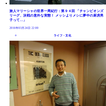
旅人マリーシャの世界一周紀行：第９４回 「チャンピオンズ
リーグ、決戦の意外な実態！ メッシよりメシに夢中の厨房男
子って…」
2016年03月24日 22:00
ライフ・文化