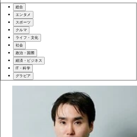
総合
エンタメ
スポーツ
クルマ
ライフ・文化
社会
政治・国際
経済・ビジネス
IT・科学
グラビア