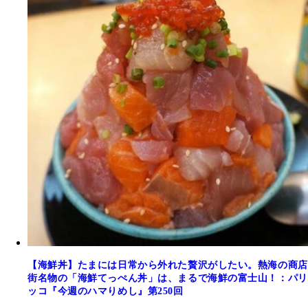
【海鮮丼】たまには日常から外れた贅沢がしたい。熱海の商店
街名物の「海鮮てっぺん丼」は、まるで海鮮の富士山！：パリ
ッコ『今週のハマりめし』第250回