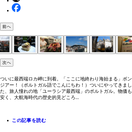
前へ
次へ
ついに最西端ロカ岬に到着。「ここに地終わり海始
青いタイル「アズレージョ」で装飾された教会
日本人女子にモテモテのタコ飯。約１７ユーロ
ポルトの街並みもまた、『魔女の宅急便』のモデル
牛丼っぽい味がしたビファーナ。２ユーロ
ポルトガルで毎日食べたパステル・デ・ナタ（エッ
リスボンは急な坂道が多く、街中には路面電車が走
消臭力のＣＭロケ地で有名なミゲルの丘
教材はダリオの私物。ポルトガル語を勉強している
大航海時代を記念した記念碑「発見のモニュメント
大航海時代の富をつぎ込んで作られた「ジェロニモ
旅人が目指す最果ての地「ロカ岬」。高さ１４０ｍ
る」
はと噂されているうちのひとつ
ルト）。１個１ユーロ
いる
ってさ～
道院」。世界遺産の一部です
崖から見下ろす大西洋
ついに最西端ロカ岬に到着。「ここに地終わり海始まる」ボン
ジアー！（ポルトガル語でこんにちわ！）ついにやってきまし
た、旅人憧れの地「ユーラシア最西端」のポルトガル。物価も
安く、大航海時代の歴史的見どころ...
この記事を読む