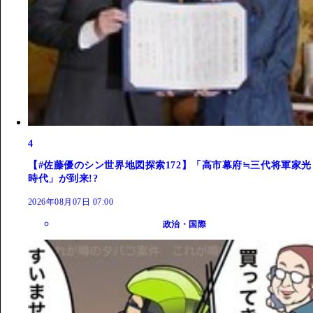
4
【#佐藤優のシン世界地図探索172】「高市幕府≒三代将軍家光
時代」が到来!?
2026年08月07日 07:00
政治・国際