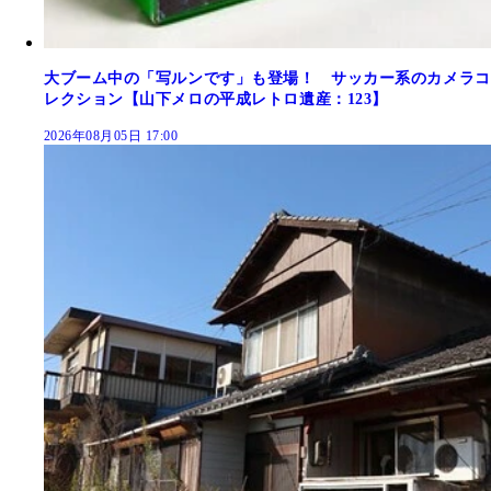
大ブーム中の「写ルンです」も登場！ サッカー系のカメラコ
レクション【山下メロの平成レトロ遺産：123】
2026年08月05日 17:00