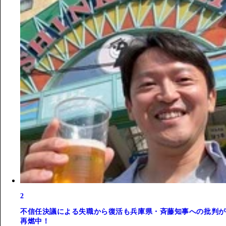
2
不信任決議による失職から復活も兵庫県・斉藤知事への批判が
再燃中！