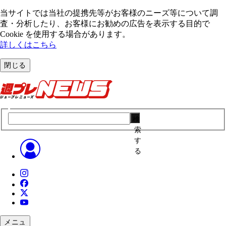
当サイトでは当社の提携先等がお客様のニーズ等について調
査・分析したり、お客様にお勧めの広告を表⽰する⽬的で
Cookie を使⽤する場合があります。
詳しくはこちら
閉じる
検
索
す
る
メニュ