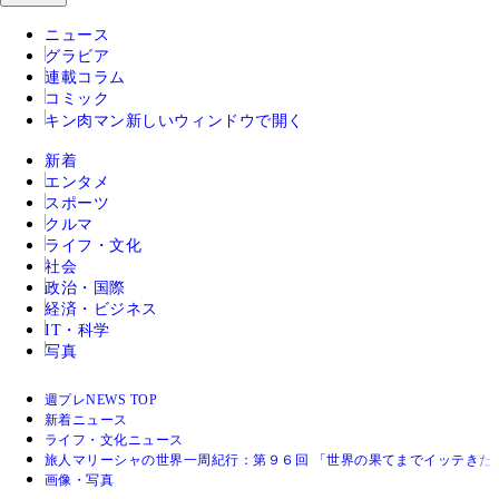
ニュース
グラビア
連載コラム
コミック
キン肉マン
新しいウィンドウで開く
新着
エンタメ
スポーツ
クルマ
ライフ・文化
社会
政治・国際
経済・ビジネス
IT・科学
写真
週プレNEWS TOP
新着ニュース
ライフ・文化ニュース
旅人マリーシャの世界一周紀行：第９６回 「世界の果てまでイッテきた
画像・写真