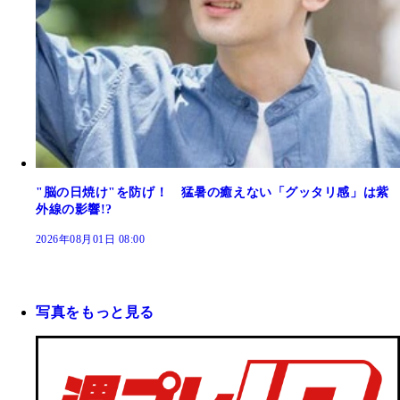
"脳の日焼け"を防げ！ 猛暑の癒えない「グッタリ感」は紫
外線の影響!?
2026年08月01日 08:00
写真をもっと見る