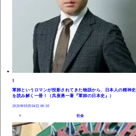
1
軍師というロマンが投影されてきた物語から、日本人の精神史
を読み解く一冊！（呉座勇一著『軍師の日本史』）
2026年08月04日 06:30
社会