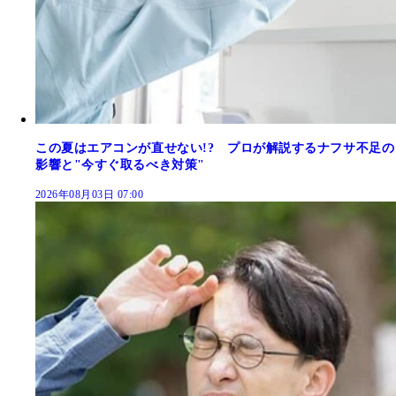
この夏はエアコンが直せない!? プロが解説するナフサ不足の
影響と"今すぐ取るべき対策"
2026年08月03日 07:00