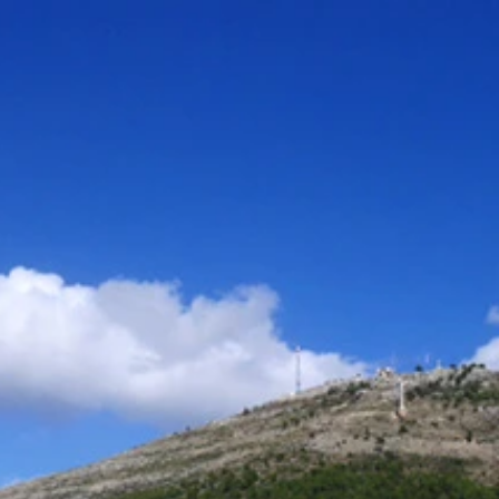
に抵抗したアルバニアの英雄スカンデルベグ像
宣伝が
ールの広告が
ラが…
でお隣の国モンテネグロに移動
の自然と文化歴史地域