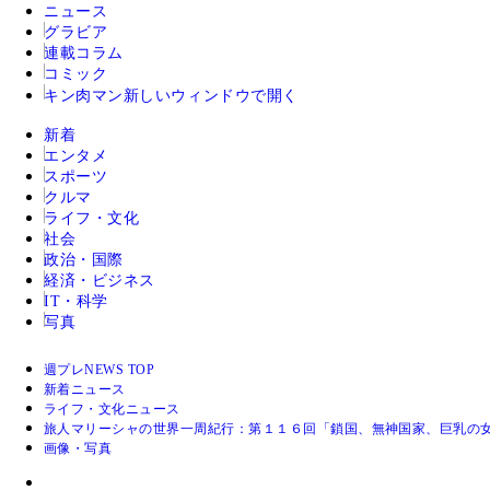
ニュース
グラビア
連載コラム
コミック
キン肉マン
新しいウィンドウで開く
新着
エンタメ
スポーツ
クルマ
ライフ・文化
社会
政治・国際
経済・ビジネス
IT・科学
写真
週プレNEWS TOP
新着ニュース
ライフ・文化ニュース
旅人マリーシャの世界一周紀行：第１１６回「鎖国、無神国家、巨乳の女
画像・写真