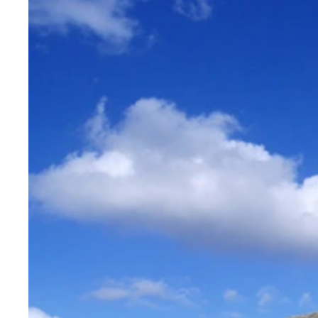
双頭の鷲を描いたアルバニア国旗。オスマン帝国
街中にはカフェがいっぱい。あ、ここにもビールの
アルバニア通貨
国立歴史博物館の前で民族衣装で踊る人々
イスラム教のモスク（礼拝堂）の背後にドーンとビ
Ｙｏｕｔｕｂｅでも見られるセクシーニュース
白雪姫が全面的に押し出された遊園地
遊園地の乗り物たち。どこかで見たことのあるキャ
赤ら顔の小人
タクシーのおじちゃん。バスとタクシーを乗り継い
この石階段を昇っていくのだが…
１９７９年ユネスコの世界遺産に登録されたコトル
この手の景色は思わずミニチュア撮影
聖トリプン大聖堂