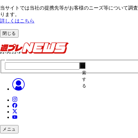
当サイトでは当社の提携先等がお客様のニーズ等について調査・
ります。
詳しくはこちら
閉じる
検
索
す
る
メニュ