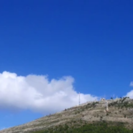
に抵抗したアルバニアの英雄スカンデルベグ像
宣伝が
ールの広告が
ラが…
でお隣の国モンテネグロに移動
の自然と文化歴史地域