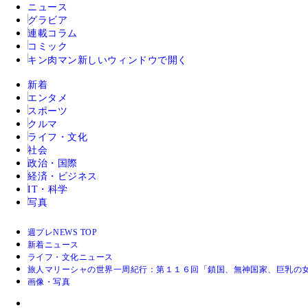
ニュース
グラビア
連載コラム
コミック
キン肉マン
新しいウィンドウで開く
新着
エンタメ
スポーツ
クルマ
ライフ・文化
社会
政治・国際
経済・ビジネス
IT・科学
写真
週プレNEWS TOP
新着ニュース
ライフ・文化ニュース
旅人マリーシャの世界一周紀行：第１１６回「鎖国、無神国家、巨乳の女
画像・写真