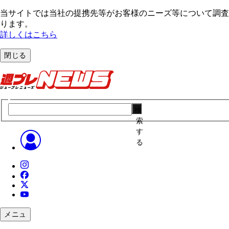
当サイトでは当社の提携先等がお客様のニーズ等について調査・
ります。
詳しくはこちら
閉じる
検
索
す
る
メニュ