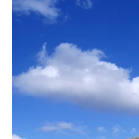
双頭の鷲を描いたアルバニア国旗。オスマン帝国
街中にはカフェがいっぱい。あ、ここにもビールの
アルバニア通貨
国立歴史博物館の前で民族衣装で踊る人々
イスラム教のモスク（礼拝堂）の背後にドーンとビ
Ｙｏｕｔｕｂｅでも見られるセクシーニュース
白雪姫が全面的に押し出された遊園地
遊園地の乗り物たち。どこかで見たことのあるキャ
赤ら顔の小人
タクシーのおじちゃん。バスとタクシーを乗り継い
この石階段を昇っていくのだが…
１９７９年ユネスコの世界遺産に登録されたコトル
この手の景色は思わずミニチュア撮影
聖トリプン大聖堂