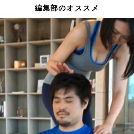
編集部のオススメ
の「流れ梅」
きえん）×ななやコラボショップの「抹茶ジェラート」
らやの「トマト大福」と「トマト羊羹」
ん」と「マカチョコドーナツ」
の「納豆パウンドケーキ伊勢茶 ポーションカット」
の「京丹後フルーツガーリック」