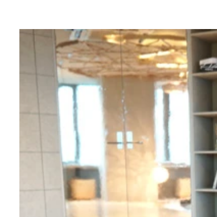
疲労回復効果のあるクエン酸がたっぷり！ 大阪屋
抹茶の濃さが７段階から選べる！ 壽々喜園（すず
甘いものが苦手な人にもオススメ！ 和洋菓子処と
なんと精力剤のマカ入り！ プチラパンの「マカろ
納豆が苦手な人でも食べられる、たぬみせ納豆工房
ニンニクをドライフルーツ感覚で！ 丹後長寿商店