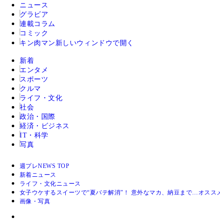
ニュース
グラビア
連載コラム
コミック
キン肉マン
新しいウィンドウで開く
新着
エンタメ
スポーツ
クルマ
ライフ・文化
社会
政治・国際
経済・ビジネス
IT・科学
写真
週プレNEWS TOP
新着ニュース
ライフ・文化ニュース
女子ウケするスイーツで“夏バテ解消”！ 意外なマカ、納豆まで…オスス
画像・写真