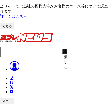
当サイトでは当社の提携先等がお客様のニーズ等について調査・
ります。
詳しくはこちら
閉じる
検
索
す
る
メニュ