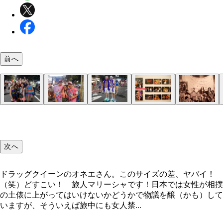
前へ
歌が激ウマな婦人警官！そしてＤＪをする警官！ 
大手銀行ＡＮＺのＡＴＭがＧＡＹＴＭに！
犬もピンクでマルディグラ！
マルディグラを楽しむ皆とマリーシャ
カワイいお菓子の仮装のゲイカップル
ＮＡＳ（ナショナルアートスクール）で行なわれて
まだＬＧＢＴに偏見のある時代の写真。ビートルズ
パレード前からゲイの聖地オクスフォードストリー
豪華な仮装や音楽で盛り上がるパレード
シドニーの街中がマルディグラ仕様に！
美女軍団やイケメン軍団
がホントのＤＪポリス！
た、１９７８年に始まったシドニーのマルディグラ
うな風貌の男たちがデモしてる姿や、警察とモメて
大盛り上がり！
次へ
史を振り返るアート・イベント
姿などが展示されていた
ドラッグクイーンのオネエさん。このサイズの差、ヤバイ！
（笑）どすこい！ 旅人マリーシャです！日本では女性が相撲
の土俵に上がってはいけないかどうかで物議を醸（かも）して
いますが、そういえば旅中にも女人禁...