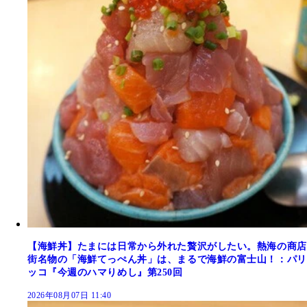
【海鮮丼】たまには日常から外れた贅沢がしたい。熱海の商店
街名物の「海鮮てっぺん丼」は、まるで海鮮の富士山！：パリ
ッコ『今週のハマりめし』第250回
2026年08月07日 11:40