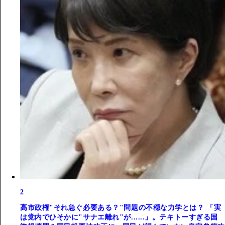
2
高市政権"それ急ぐ必要ある？"問題の不穏な力学とは？ 「実
は党内でひそかに"サナエ離れ"が......」。テキトーすぎる国