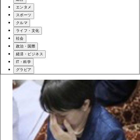
エンタメ
スポーツ
クルマ
ライフ・文化
社会
政治・国際
経済・ビジネス
IT・科学
グラビア