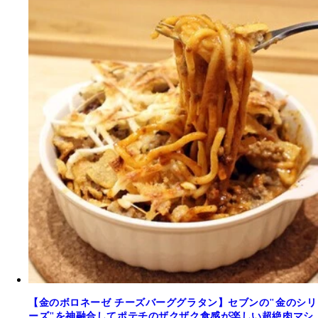
【金のボロネーゼ チーズバーググラタン】セブンの"金のシリ
ーズ"を神融合してポテチのザクザク食感が楽しい超絶肉マシ