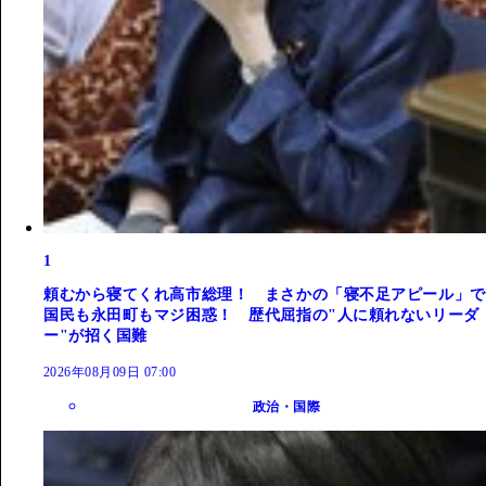
1
頼むから寝てくれ高市総理！ まさかの「寝不足アピール」で
国民も永田町もマジ困惑！ 歴代屈指の"人に頼れないリーダ
ー"が招く国難
2026年08月09日 07:00
政治・国際