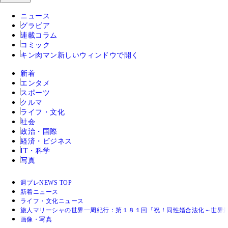
ニュース
グラビア
連載コラム
コミック
キン肉マン
新しいウィンドウで開く
新着
エンタメ
スポーツ
クルマ
ライフ・文化
社会
政治・国際
経済・ビジネス
IT・科学
写真
週プレNEWS TOP
新着ニュース
ライフ・文化ニュース
旅人マリーシャの世界一周紀行：第１８１回「祝！同性婚合法化～世界
画像・写真