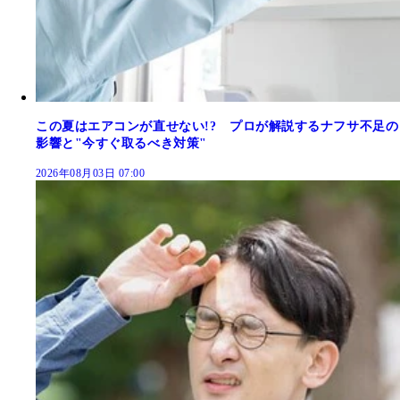
この夏はエアコンが直せない!? プロが解説するナフサ不足の
影響と"今すぐ取るべき対策"
2026年08月03日 07:00