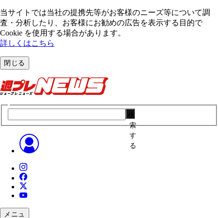
当サイトでは当社の提携先等がお客様のニーズ等について調
査・分析したり、お客様にお勧めの広告を表⽰する⽬的で
Cookie を使⽤する場合があります。
詳しくはこちら
閉じる
検
索
す
る
メニュ