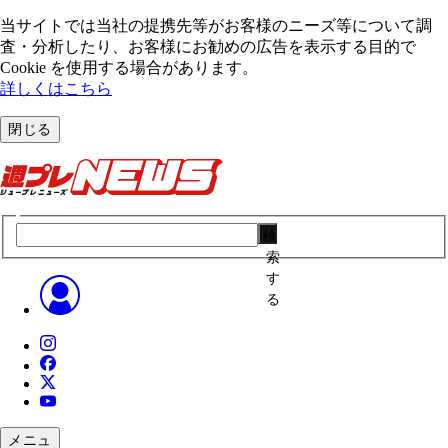
当サイトでは当社の提携先等がお客様のニーズ等について調
査・分析したり、お客様にお勧めの広告を表⽰する⽬的で
Cookie を使⽤する場合があります。
詳しくはこちら
閉じる
検
索
す
る
メニュ