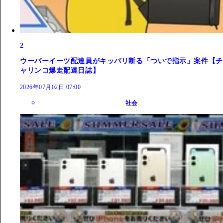
2
ウーバーイーツ配達員がキッパリ断る「ついで指示」案件【チ
ャリンコ爆走配達日誌】
2026年07月02日 07:00
社会