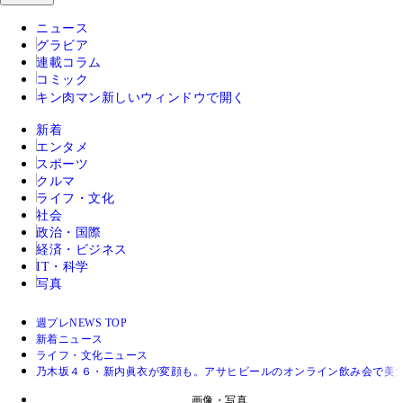
ニュース
グラビア
連載コラム
コミック
キン肉マン
新しいウィンドウで開く
新着
エンタメ
スポーツ
クルマ
ライフ・文化
社会
政治・国際
経済・ビジネス
IT・科学
写真
週プレNEWS TOP
新着ニュース
ライフ・文化ニュース
乃木坂４６・新内眞衣が変顔も。アサヒビールのオンライン飲み会で美
画像・写真