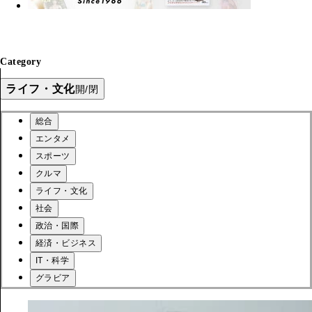
Category
ライフ・文化
開/閉
総合
エンタメ
スポーツ
クルマ
ライフ・文化
社会
政治・国際
経済・ビジネス
IT・科学
グラビア