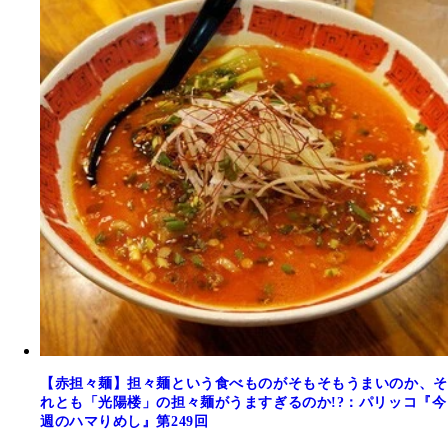
【赤担々麺】担々麺という食べものがそもそもうまいのか、そ
れとも「光陽楼」の担々麺がうますぎるのか!?：パリッコ『今
週のハマりめし』第249回