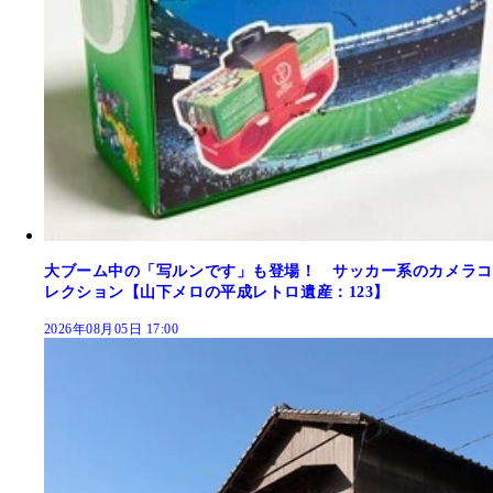
大ブーム中の「写ルンです」も登場！ サッカー系のカメラコ
レクション【山下メロの平成レトロ遺産：123】
2026年08月05日 17:00