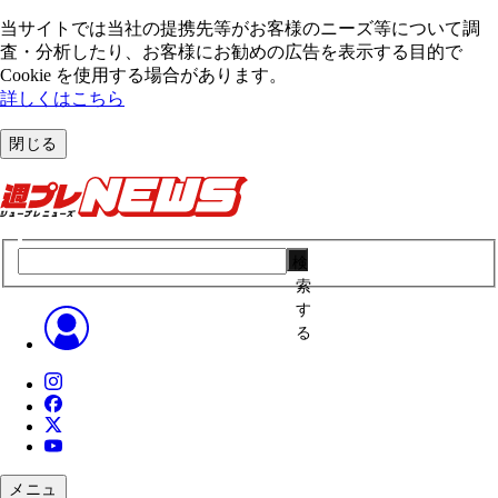
当サイトでは当社の提携先等がお客様のニーズ等について調
査・分析したり、お客様にお勧めの広告を表⽰する⽬的で
Cookie を使⽤する場合があります。
詳しくはこちら
閉じる
検
索
す
る
メニュ