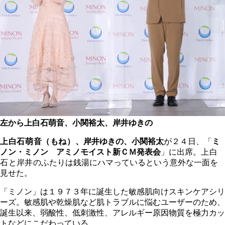
左から上白石萌音、小関裕太、岸井ゆきの
上白石萌音（もね）、
岸井ゆきの、小関裕太
が２４日、「
ミ
ノン・ミノン アミノモイスト新ＣＭ発表会
」に出席。
上白
石
と
岸井
のふたりは銭湯にハマっているという意外な一面を
見せた。
「ミノン」は１９７３年に誕生した敏感肌向けスキンケアシリ
ーズ。敏感肌や乾燥肌など肌トラブルに悩むユーザーのため、
誕生以来、弱酸性、低刺激性、アレルギー原因物質を極力カッ
トなどにこだわっている。