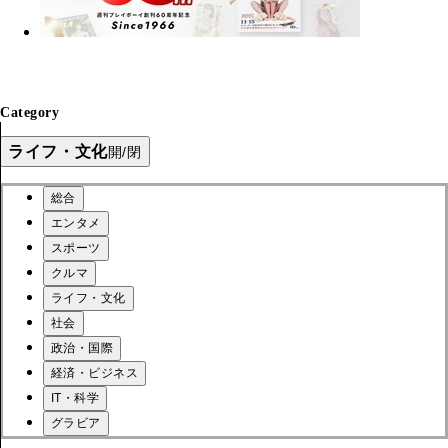
Category
ライフ・文化
開/閉
総合
エンタメ
スポーツ
クルマ
ライフ・文化
社会
政治・国際
経済・ビジネス
IT・科学
グラビア