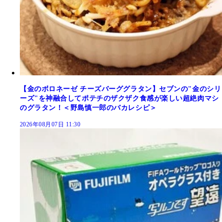
【金のボロネーゼ チーズバーググラタン】セブンの"金のシリ
ーズ"を神融合してポテチのザクザク食感が楽しい超絶肉マシ
のグラタン！＜野島慎一郎のバカレシピ＞
2026年08月07日 11:30