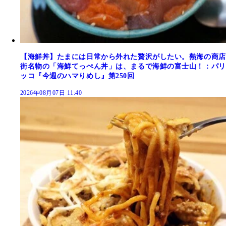
【海鮮丼】たまには日常から外れた贅沢がしたい。熱海の商店
街名物の「海鮮てっぺん丼」は、まるで海鮮の富士山！：パリ
ッコ『今週のハマりめし』第250回
2026年08月07日 11:40