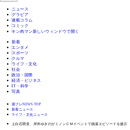
ニュース
グラビア
連載コラム
コミック
キン肉マン
新しいウィンドウで開く
新着
エンタメ
スポーツ
クルマ
ライフ・文化
社会
政治・国際
経済・ビジネス
IT・科学
写真
週プレNEWS TOP
新着ニュース
ライフ・文化ニュース
上白石萌音、岸井ゆきのがミノンＣＭイベントで銭湯エピソードを披露