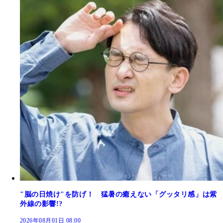
"脳の日焼け"を防げ！ 猛暑の癒えない「グッタリ感」は紫
外線の影響!?
2026年08月01日 08:00