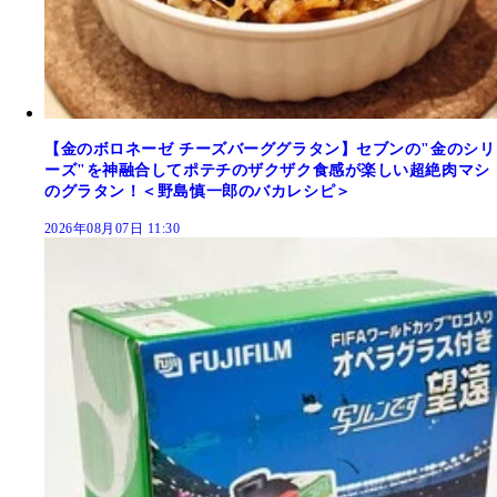
【金のボロネーゼ チーズバーググラタン】セブンの"金のシリ
ーズ"を神融合してポテチのザクザク食感が楽しい超絶肉マシ
のグラタン！＜野島慎一郎のバカレシピ＞
2026年08月07日 11:30