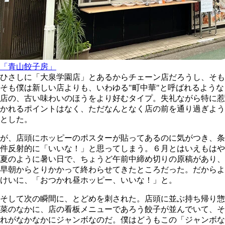
「青山餃子房」
ひさしに「大泉学園店」とあるからチェーン店だろうし、そも
そも僕は新しい店よりも、いわゆる"町中華"と呼ばれるような
店の、古い味わいのほうをより好むタイプ。失礼ながら特に惹
かれるポイントはなく、ただなんとなく店の前を通り過ぎよう
とした。
が、店頭にホッピーのポスターが貼ってあるのに気がつき、条
件反射的に「いいな！」と思ってしまう。６月とはいえもはや
夏のように暑い日で、ちょうど午前中締め切りの原稿があり、
早朝からとりかかって終わらせてきたところだった。だからよ
けいに、「おつかれ昼ホッピー、いいな！」と。
そして次の瞬間に、とどめを刺された。店頭に並ぶ持ち帰り惣
菜のなかに、店の看板メニューであろう餃子が並んでいて、そ
れがなかなかにジャンボなのだ。僕はどうもこの「ジャンボな