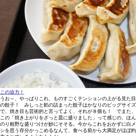
この迫力！
うお～、やっぱりこれ、ものすごくテンションの上がる見た目
の餃子！ みしっと餡の詰まった餃子はかなりのビッグサイズ
で、焼き目も芸術的と言ってよく、それが８個も！ でまた、
この「焼き上がりをざっと皿に盛りました」って感じの、ほん
のり粗野な盛りつけが妙にそそる。今からこれをおかずに白メ
シを思う存分かっこめるなんて、食べる前から大満足がほぼ約