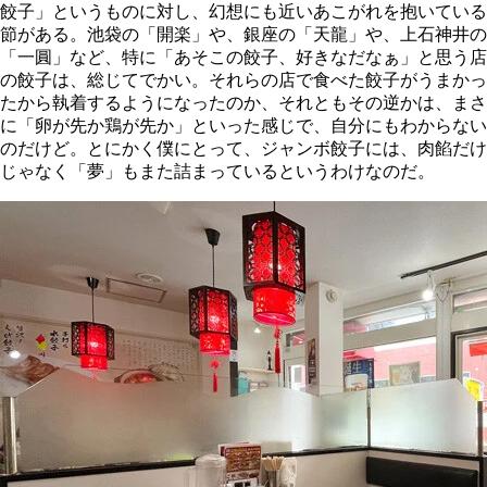
餃子」というものに対し、幻想にも近いあこがれを抱いている
節がある。池袋の「開楽」や、銀座の「天龍」や、上石神井の
「一圓」など、特に「あそこの餃子、好きなだなぁ」と思う店
の餃子は、総じてでかい。それらの店で食べた餃子がうまかっ
たから執着するようになったのか、それともその逆かは、まさ
に「卵が先か鶏が先か」といった感じで、自分にもわからない
のだけど。とにかく僕にとって、ジャンボ餃子には、肉餡だけ
じゃなく「夢」もまた詰まっているというわけなのだ。