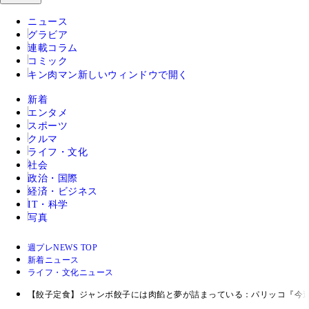
ニュース
グラビア
連載コラム
コミック
キン肉マン
新しいウィンドウで開く
新着
エンタメ
スポーツ
クルマ
ライフ・文化
社会
政治・国際
経済・ビジネス
IT・科学
写真
週プレNEWS TOP
新着ニュース
ライフ・文化ニュース
【餃子定食】ジャンボ餃子には肉餡と夢が詰まっている：パリッコ『今