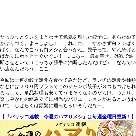
たっぷりとタレをまとわせて色気を増した餃子に、あらためて
かぶりつく。よ～しよし！ これこれ！ すかさず白メシばく
ばく。なんでこうも白メシと合うかね、餃子って。やれ急げと
ばかりにホッピーぐいぐい！ ......あ～、最高幸せ。外観で油
断させといて（こっちが勝手に油断したんだけど）、なんてい
い店なんだろう、ここ。
今回は王道の餃子定食を食べてみたけど、ランチの定食や麺類
などには２００円プラスでこのジャンボ餃子が３つもつけられ
るらしく、単品料理も安くてうまそうなものだらけ。つまり、
楽しみかたの組み立てに相当なバリエーションがあるというわ
けで、しばらくは頻繁に通っちゃいそうだな～。
【『パリッコ連載 今週のハマりメシ』は毎週金曜日更新！】