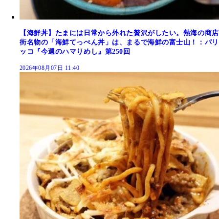
【海鮮丼】たまには日常から外れた贅沢がしたい。熱海の商店
街名物の「海鮮てっぺん丼」は、まるで海鮮の富士山！：パリ
ッコ『今週のハマりめし』第250回
2026年08月07日 11:40