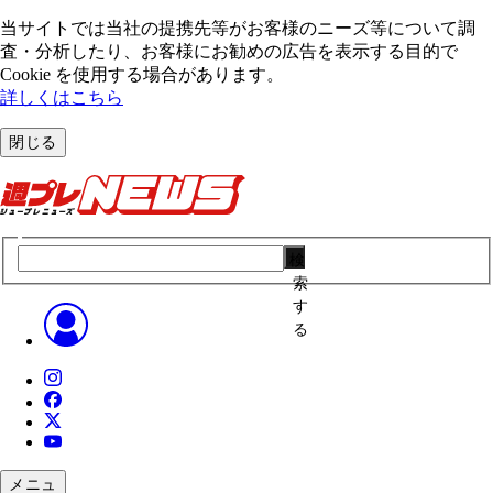
当サイトでは当社の提携先等がお客様のニーズ等について調
査・分析したり、お客様にお勧めの広告を表⽰する⽬的で
Cookie を使⽤する場合があります。
詳しくはこちら
閉じる
検
索
す
る
メニュ