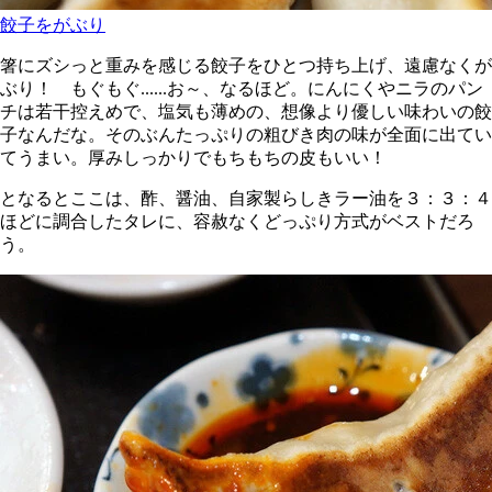
餃子をがぶり
箸にズシっと重みを感じる餃子をひとつ持ち上げ、遠慮なくが
ぶり！ もぐもぐ......お～、なるほど。にんにくやニラのパン
チは若干控えめで、塩気も薄めの、想像より優しい味わいの餃
子なんだな。そのぶんたっぷりの粗びき肉の味が全面に出てい
てうまい。厚みしっかりでもちもちの皮もいい！
となるとここは、酢、醤油、自家製らしきラー油を３：３：４
ほどに調合したタレに、容赦なくどっぷり方式がベストだろ
う。