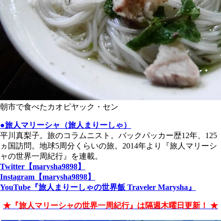
朝市で食べたカオピヤック・セン
●旅人マリーシャ（旅人まりーしゃ）
平川真梨子。旅のコラムニスト。バックパッカー歴12年、125
ヵ国訪問。地球5周分くらいの旅。2014年より『旅人マリーシ
ャの世界一周紀行』を連載。
Twitter【marysha9898】
Instagram【marysha9898】
YouTube『旅人まりーしゃの世界飯 Traveler Marysha』
★『旅人マリーシャの世界一周紀行』は隔週木曜日更新！ ★