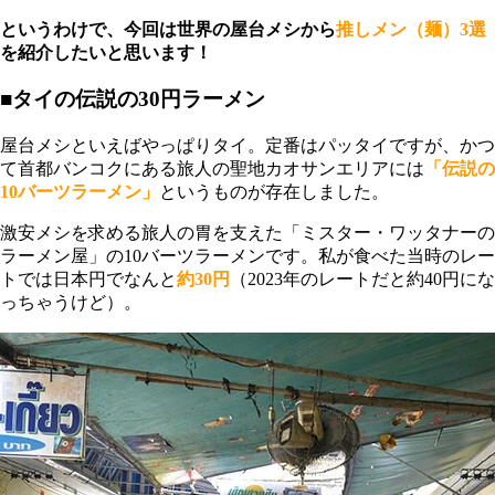
というわけで、今回は世界の屋台メシから
推しメン（麺）3選
を紹介したいと思います！
■タイの伝説の30円ラーメン
屋台メシといえばやっぱりタイ。定番はパッタイですが、かつ
て首都バンコクにある旅人の聖地カオサンエリアには
「伝説の
10バーツラーメン」
というものが存在しました。
激安メシを求める旅人の胃を支えた「ミスター・ワッタナーの
ラーメン屋」の10バーツラーメンです。私が食べた当時のレー
トでは日本円でなんと
約30円
（2023年のレートだと約40円にな
っちゃうけど）。