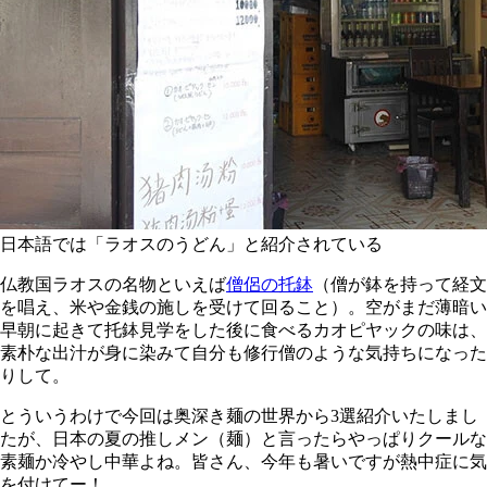
日本語では「ラオスのうどん」と紹介されている
仏教国ラオスの名物といえば
僧侶の托鉢
（僧が鉢を持って経文
を唱え、米や金銭の施しを受けて回ること）。空がまだ薄暗い
早朝に起きて托鉢見学をした後に食べるカオピヤックの味は、
素朴な出汁が身に染みて自分も修行僧のような気持ちになった
りして。
とういうわけで今回は奥深き麺の世界から3選紹介いたしまし
たが、日本の夏の推しメン（麺）と言ったらやっぱりクールな
素麺か冷やし中華よね。皆さん、今年も暑いですが熱中症に気
を付けてー！