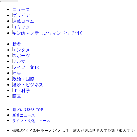
ニュース
グラビア
連載コラム
コミック
キン肉マン
新しいウィンドウで開く
新着
エンタメ
スポーツ
クルマ
ライフ・文化
社会
政治・国際
経済・ビジネス
IT・科学
写真
週プレNEWS TOP
新着ニュース
ライフ・文化ニュース
伝説の"タイ30円ラーメン"とは？ 旅人が選ぶ世界の屋台麺『旅人マリー