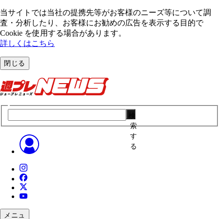
当サイトでは当社の提携先等がお客様のニーズ等について調
査・分析したり、お客様にお勧めの広告を表⽰する⽬的で
Cookie を使⽤する場合があります。
詳しくはこちら
閉じる
検
索
す
る
メニュ