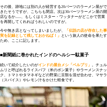
その後、跡地には別の人が経営する20バーツのラーメン屋がで
きたそうですが、こちらも閉店。次は30バーツラーメン屋の開
店なるか......、もしくはミスター・ワッタナーがどこかで営業
を再開してくれればうれしいのですが。
今や無き店となってしまいましたが、
「伝説の店が存在した事
実を記録として残しておかねば！」
という旅人の使命を果たす
ため、ここに記します。
■新聞紙に巻かれたインドのヘルシー駄菓子
続いて紹介したいのが
インドの屋台メシ「ベルプリ」
。チュル
ムリと呼ばれるライスパフ（米のポン菓子）やラーメンスナッ
ク、トマトやタマネギなどの野菜に豆類を混ぜ合わせ、マサラ
（スパイス）やレモン汁をかけた軽食です。