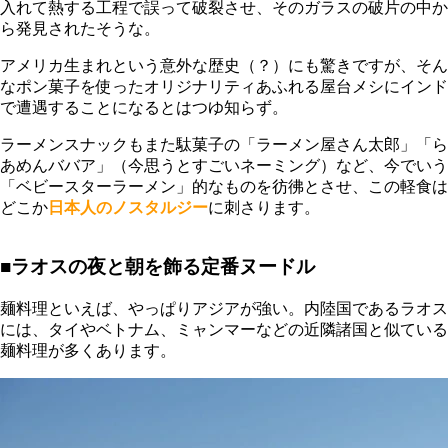
入れて熱する工程で誤って破裂させ、そのガラスの破片の中か
ら発見されたそうな。
アメリカ生まれという意外な歴史（？）にも驚きですが、そん
なポン菓子を使ったオリジナリティあふれる屋台メシにインド
で遭遇することになるとはつゆ知らず。
ラーメンスナックもまた駄菓子の「ラーメン屋さん太郎」「ら
あめんババア」（今思うとすごいネーミング）など、今でいう
「ベビースターラーメン」的なものを彷彿とさせ、この軽食は
どこか
日本人のノスタルジー
に刺さります。
■ラオスの夜と朝を飾る定番ヌードル
麺料理といえば、やっぱりアジアが強い。内陸国であるラオス
には、タイやベトナム、ミャンマーなどの近隣諸国と似ている
麺料理が多くあります。