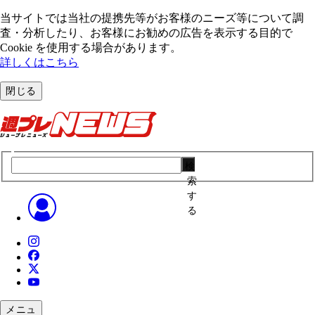
当サイトでは当社の提携先等がお客様のニーズ等について調
査・分析したり、お客様にお勧めの広告を表⽰する⽬的で
Cookie を使⽤する場合があります。
詳しくはこちら
閉じる
検
索
す
る
メニュ