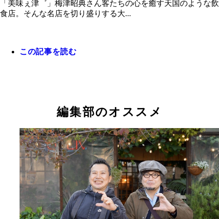
「美味ぇ津゛」梅津昭典さん客たちの心を癒す天国のような飲
食店。そんな名店を切り盛りする大...
この記事を読む
子役時代の梅津さん。1975年の映画『トラック野
編集部のオススメ
走一番星』のオフショット（梅津さん提供）