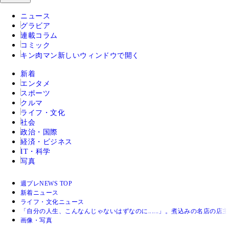
ニュース
グラビア
連載コラム
コミック
キン肉マン
新しいウィンドウで開く
新着
エンタメ
スポーツ
クルマ
ライフ・文化
社会
政治・国際
経済・ビジネス
IT・科学
写真
週プレNEWS TOP
新着ニュース
ライフ・文化ニュース
「自分の人生、こんなんじゃないはずなのに......」。煮込みの名店
画像・写真