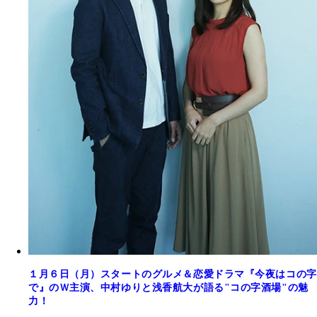
１月６日（月）スタートのグルメ＆恋愛ドラマ『今夜はコの字
で』のＷ主演、中村ゆりと浅香航大が語る"コの字酒場"の魅
力！