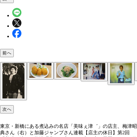
前へ
梅津さんとお邪魔したのは、同じく煮込みの名店と
「蔦八」のコの字カウンター。ドラマ「今夜はコの
刺身五点盛り
「蔦八」の煮込玉子入
コの字カウンターの中にある大鍋から煮込をよそう
氷頭なます
「蔦八」のカレーコロッケ
「蔦八」のにらおひたし
東京・新橋にある煮込みの名店「美味ぇ津゛」の店
キンミヤ焼酎とホッピーを注文。梅津さんは黒と白
知られる大森の「蔦八」（東京都大田区大森北1-35
で Season2」の舞台にもなった。＊座席のパーテ
梅津昭典さん（右）と加藤ジャンプさん
「美味ぇ津゛」を開業した頃の梅津さん（左）と恵
ショーパブ時代の梅津さん（右からふたり目）
み、ハーフアンドハーフを作ってくれた
8）。写真中央は、「蔦八」のオーナー、土屋一史
ンは現在は撤去されています
ん
次へ
トラックドライバー時代の梅津さん
東京・新橋にある煮込みの名店「美味ぇ津゛」の店主、梅津昭
典さん（右）と加藤ジャンプさん連載【店主の休日】第2回