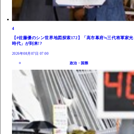
4
【#佐藤優のシン世界地図探索172】「高市幕府≒三代将軍家光
時代」が到来!?
2026年08月07日 07:00
政治・国際