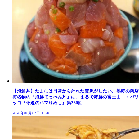
【海鮮丼】たまには日常から外れた贅沢がしたい。熱海の商店
街名物の「海鮮てっぺん丼」は、まるで海鮮の富士山！：パリ
ッコ『今週のハマりめし』第250回
2026年08月07日 11:40