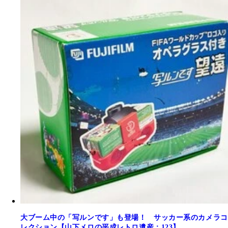
大ブーム中の「写ルンです」も登場！ サッカー系のカメラコ
レクション【山下メロの平成レトロ遺産：123】