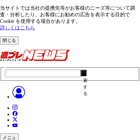
当サイトでは当社の提携先等がお客様のニーズ等について調
査・分析したり、お客様にお勧めの広告を表⽰する⽬的で
Cookie を使⽤する場合があります。
詳しくはこちら
閉じる
検
索
す
る
メニュ