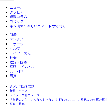
ニュース
グラビア
連載コラム
コミック
キン肉マン
新しいウィンドウで開く
新着
エンタメ
スポーツ
クルマ
ライフ・文化
社会
政治・国際
経済・ビジネス
IT・科学
写真
週プレNEWS TOP
新着ニュース
ライフ・文化ニュース
「自分の人生、こんなんじゃないはずなのに......」。煮込みの名店
画像・写真