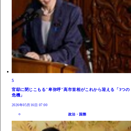
5
官邸に閉じこもる"卑弥呼"高市首相がこれから迎える「3つの
危機」
2026年05月16日 07:00
政治・国際