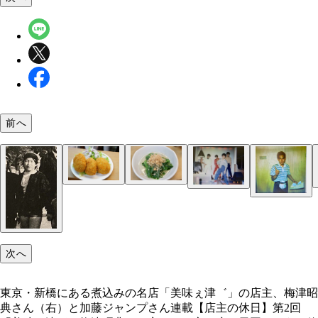
前へ
梅津さんとお邪魔したのは、同じく煮込みの名店と
「蔦八」のコの字カウンター。ドラマ「今夜はコの
刺身五点盛り
「蔦八」の煮込玉子入
コの字カウンターの中にある大鍋から煮込をよそう
氷頭なます
「蔦八」のカレーコロッケ
「蔦八」のにらおひたし
東京・新橋にある煮込みの名店「美味ぇ津゛」の店
キンミヤ焼酎とホッピーを注文。梅津さんは黒と白
知られる大森の「蔦八」（東京都大田区大森北1-35
で Season2」の舞台にもなった。＊座席のパーテ
梅津昭典さん（右）と加藤ジャンプさん
「美味ぇ津゛」を開業した頃の梅津さん（左）と恵
ショーパブ時代の梅津さん（右からふたり目）
み、ハーフアンドハーフを作ってくれた
8）。写真中央は、「蔦八」のオーナー、土屋一史
ンは現在は撤去されています
ん
次へ
トラックドライバー時代の梅津さん
東京・新橋にある煮込みの名店「美味ぇ津゛」の店主、梅津昭
典さん（右）と加藤ジャンプさん連載【店主の休日】第2回