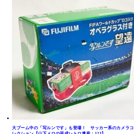
大ブーム中の「写ルンです」も登場！ サッカー系のカメラコ
レクション【山下メロの平成レトロ遺産：123】