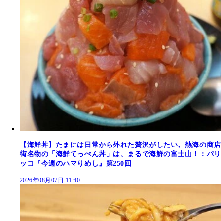
【海鮮丼】たまには日常から外れた贅沢がしたい。熱海の商店
街名物の「海鮮てっぺん丼」は、まるで海鮮の富士山！：パリ
ッコ『今週のハマりめし』第250回
2026年08月07日 11:40