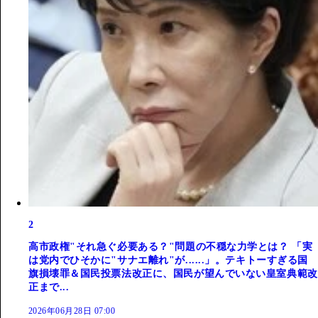
2
高市政権"それ急ぐ必要ある？"問題の不穏な力学とは？ 「実
は党内でひそかに"サナエ離れ"が......」。テキトーすぎる国
旗損壊罪＆国民投票法改正に、国民が望んでいない皇室典範改
正まで...
2026年06月28日 07:00