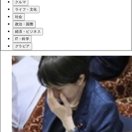
クルマ
ライフ・文化
社会
政治・国際
経済・ビジネス
IT・科学
グラビア