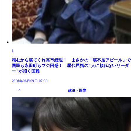
1
頼むから寝てくれ高市総理！ まさかの「寝不足アピール」で
国民も永田町もマジ困惑！ 歴代屈指の"人に頼れないリーダ
ー"が招く国難
2026年08月09日 07:00
政治・国際