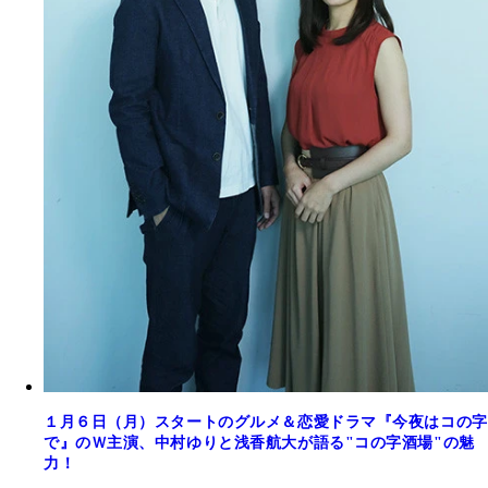
１月６日（月）スタートのグルメ＆恋愛ドラマ『今夜はコの字
で』のＷ主演、中村ゆりと浅香航大が語る"コの字酒場"の魅
力！