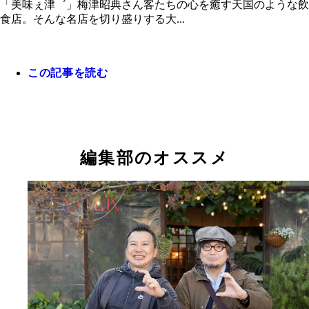
「美味ぇ津゛」梅津昭典さん客たちの心を癒す天国のような飲
食店。そんな名店を切り盛りする大...
この記事を読む
子役時代の梅津さん。1975年の映画『トラック野
編集部のオススメ
走一番星』のオフショット（梅津さん提供）