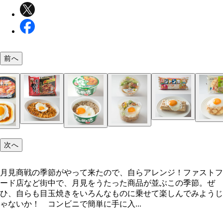
前へ
月見商戦の季節がやって来たので、自らアレンジ！
次へ
月見商戦の季節がやって来たので、自らアレンジ！ファストフ
ード店など街中で、月見をうたった商品が並ぶこの季節。ぜ
ひ、自らも目玉焼きをいろんなものに乗せて楽しんでみようじ
ゃないか！ コンビニで簡単に手に入...
バニラモナカアイス