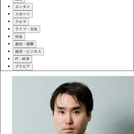
エンタメ
スポーツ
クルマ
ライフ・文化
社会
政治・国際
経済・ビジネス
IT・科学
グラビア