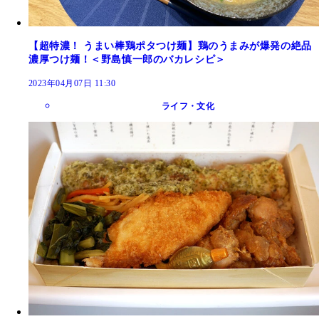
【超特濃！ うまい棒鶏ポタつけ麺】鶏のうまみが爆発の絶品
濃厚つけ麺！＜野島慎一郎のバカレシピ＞
2023年04月07日 11:30
ライフ・文化