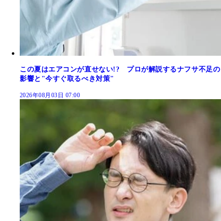
この夏はエアコンが直せない!? プロが解説するナフサ不足の
影響と"今すぐ取るべき対策"
2026年08月03日 07:00