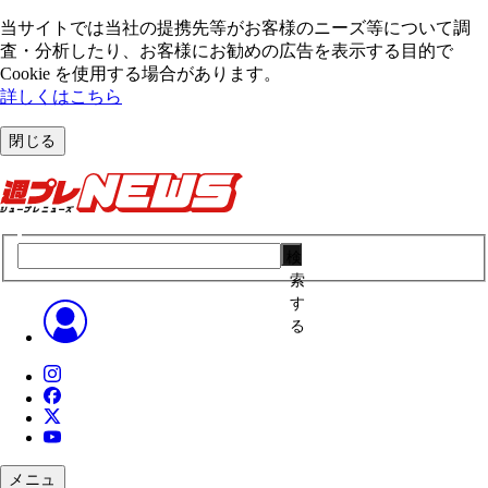
当サイトでは当社の提携先等がお客様のニーズ等について調
査・分析したり、お客様にお勧めの広告を表⽰する⽬的で
Cookie を使⽤する場合があります。
詳しくはこちら
閉じる
検
索
す
る
メニュ