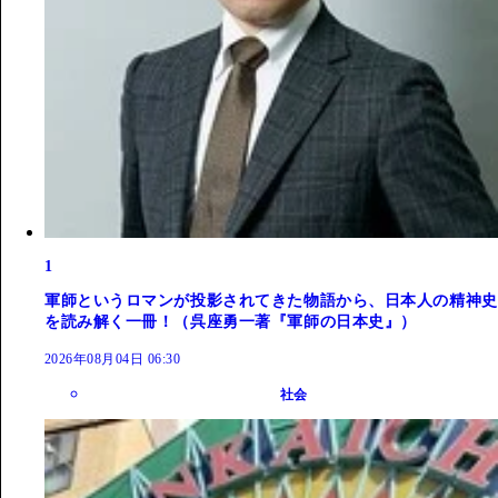
1
軍師というロマンが投影されてきた物語から、日本人の精神史
を読み解く一冊！（呉座勇一著『軍師の日本史』）
2026年08月04日 06:30
社会