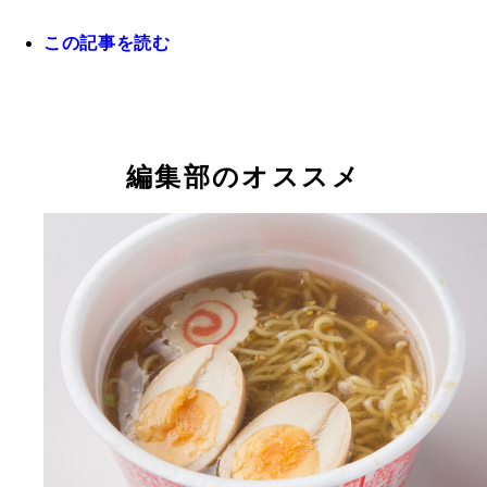
メロンパン
肉まん
肉まん
蒙古タンメン中本 汁なし麻辛麺（セブン-イレブン
この記事を読む
牛カルビおにぎり
ピザまん
もつ煮込み
パリパリ麺サラダ（ファミリーマート）
ファミチキバンズ（ファミリーマート）
肉じゃが
カップそば（かけ）
スンドゥブチゲ
コロッケパン
冷凍焼き鳥
編集部のオススメ