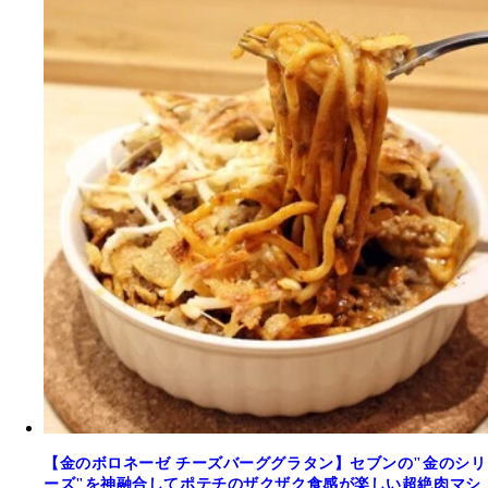
【金のボロネーゼ チーズバーググラタン】セブンの"金のシリ
ーズ"を神融合してポテチのザクザク食感が楽しい超絶肉マシ