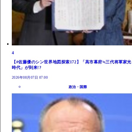
4
【#佐藤優のシン世界地図探索172】「高市幕府≒三代将軍家光
時代」が到来!?
2026年08月07日 07:00
政治・国際