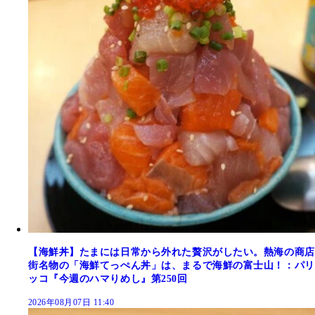
【海鮮丼】たまには日常から外れた贅沢がしたい。熱海の商店
街名物の「海鮮てっぺん丼」は、まるで海鮮の富士山！：パリ
ッコ『今週のハマりめし』第250回
2026年08月07日 11:40