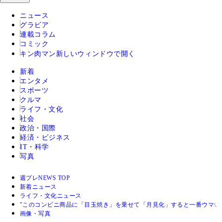
ニュース
グラビア
連載コラム
コミック
キン肉マン
新しいウィンドウで開く
新着
エンタメ
スポーツ
クルマ
ライフ・文化
社会
政治・国際
経済・ビジネス
IT・科学
写真
週プレNEWS TOP
新着ニュース
ライフ・文化ニュース
"このコンビニ商品に「目玉焼き」を乗せて「月見化」すると一番ウマい
画像・写真