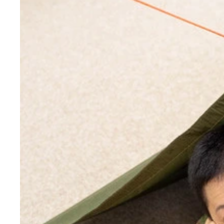
小山さんがソロキャンプ用に張ったテントと並べた
リュックサックひとつにまとめられたソロキャンプ