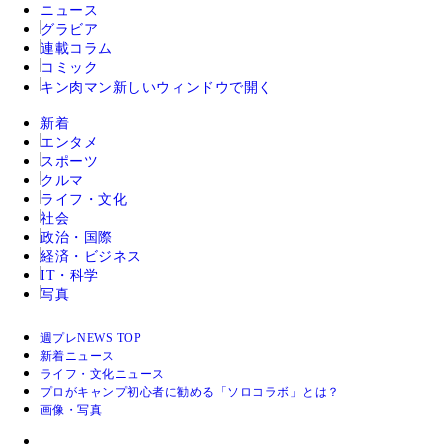
ニュース
グラビア
連載コラム
コミック
キン肉マン
新しいウィンドウで開く
新着
エンタメ
スポーツ
クルマ
ライフ・文化
社会
政治・国際
経済・ビジネス
IT・科学
写真
週プレNEWS TOP
新着ニュース
ライフ・文化ニュース
プロがキャンプ初心者に勧める「ソロコラボ」とは？
画像・写真