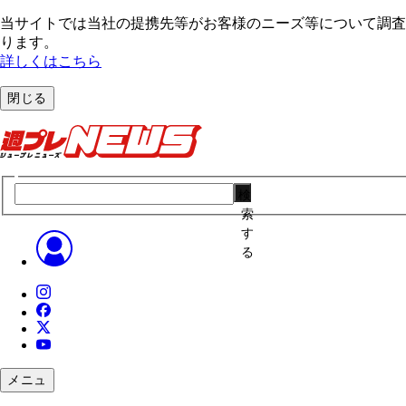
当サイトでは当社の提携先等がお客様のニーズ等について調査・
ります。
詳しくはこちら
閉じる
検
索
す
る
メニュ