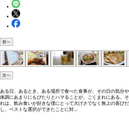
前へ
ここはどこだろう？
「中華料理 吉野」
御献立表
店内風景
「缶ビール」（300円）
「肉野菜ワンタンメン」（750円）
サービス精神しか感じない
やがて顔を出す店名が嬉しい
次へ
ある日、あるとき、ある場所で食べた食事が、その日の気分や
体調にあまりにもぴたりとハマることが、ごくまれにある。そ
れは、飲み食いが好きな僕にとって大げさでなく無上の喜びだ
し、ベストな選択ができたことに対...