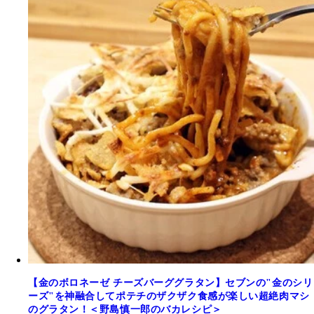
【金のボロネーゼ チーズバーググラタン】セブンの"金のシリ
ーズ"を神融合してポテチのザクザク食感が楽しい超絶肉マシ
のグラタン！＜野島慎一郎のバカレシピ＞