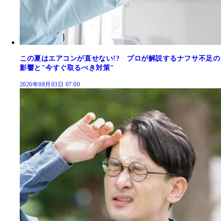
この夏はエアコンが直せない!? プロが解説するナフサ不足の
影響と"今すぐ取るべき対策"
2026年08月03日 07:00