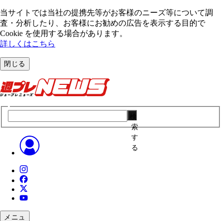
当サイトでは当社の提携先等がお客様のニーズ等について調
査・分析したり、お客様にお勧めの広告を表⽰する⽬的で
Cookie を使⽤する場合があります。
詳しくはこちら
閉じる
検
索
す
る
メニュ