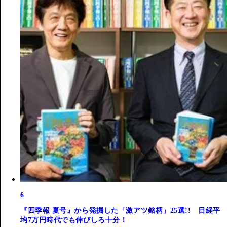
6
『四季報 夏号』から発掘した「激アツ銘柄」25選!! 日経平
均7万円時代でも伸びしろ十分！