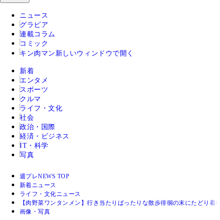
ニュース
グラビア
連載コラム
コミック
キン肉マン
新しいウィンドウで開く
新着
エンタメ
スポーツ
クルマ
ライフ・文化
社会
政治・国際
経済・ビジネス
IT・科学
写真
週プレNEWS TOP
新着ニュース
ライフ・文化ニュース
【肉野菜ワンタンメン】行き当たりばったりな散歩徘徊の末にたどり着い
画像・写真