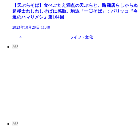
【天ぷらそば】食べごたえ満点の天ぷらと、路麺店らしからぬ
超極太わしわしそばに感動。駒込「一◯そば」：パリッコ『今
週のハマりメシ』第104回
2023年10月20日 11:40
ライフ・文化