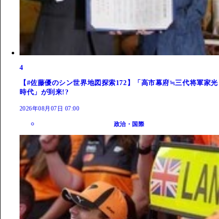
4
【#佐藤優のシン世界地図探索172】「高市幕府≒三代将軍家光
時代」が到来!?
2026年08月07日 07:00
政治・国際