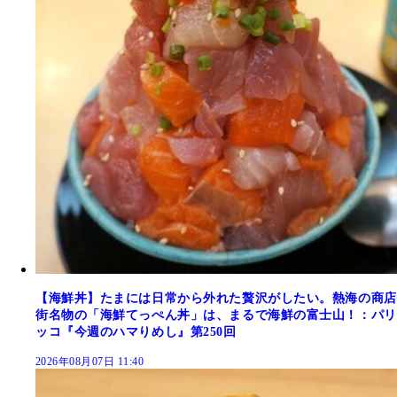
【海鮮丼】たまには日常から外れた贅沢がしたい。熱海の商店
街名物の「海鮮てっぺん丼」は、まるで海鮮の富士山！：パリ
ッコ『今週のハマりめし』第250回
2026年08月07日 11:40