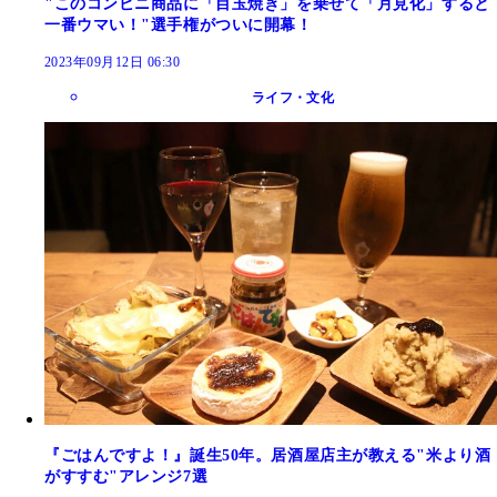
"このコンビニ商品に「目玉焼き」を乗せて「月見化」すると
一番ウマい！"選手権がついに開幕！
2023年09月12日 06:30
ライフ・文化
『ごはんですよ！』誕生50年。居酒屋店主が教える"米より酒
がすすむ"アレンジ7選