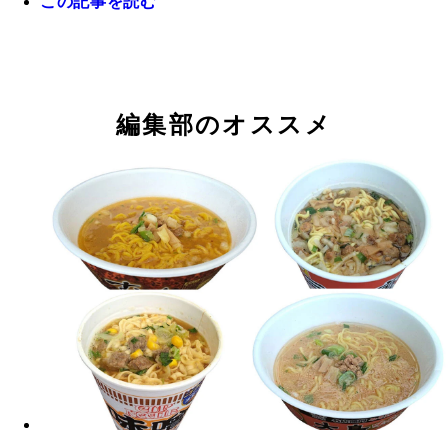
この記事を読む
約69g 長さ：約9×6㎝
ん 160円／重さ：約91g 長さ：約8㎝
さ：約92g 長さ：約8㎝
【第5位】ローソン おいもやさん興伸監修大学い
【第3位】ファミリーマート のび～るチーズの濃
【第2位】ファミリーマート ゆず胡椒肉まん 16
【第1位】ファミリーマート こんがりビストロま
ん 180円／重さ：約77g 長さ：約8㎝
まん 160円／重さ：約102g長さ：約8.5㎝
重さ：約99g 長さ：約8.5㎝
ろーりチーズカレー味 168円／重さ：約95g長さ：
編集部のオススメ