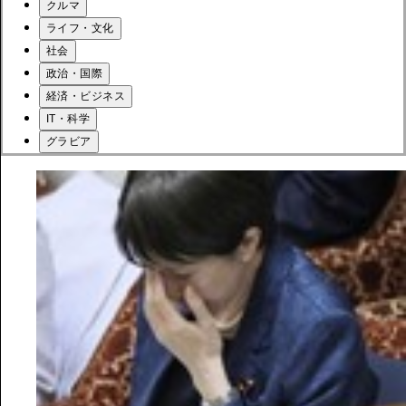
クルマ
ライフ・文化
社会
政治・国際
経済・ビジネス
IT・科学
グラビア