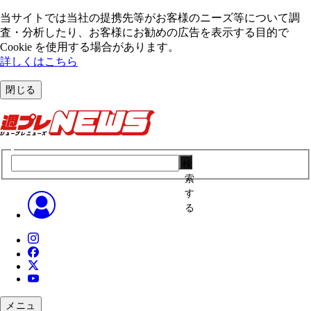
当サイトでは当社の提携先等がお客様のニーズ等について調
査・分析したり、お客様にお勧めの広告を表⽰する⽬的で
Cookie を使⽤する場合があります。
詳しくはこちら
閉じる
検
索
す
る
メニュ