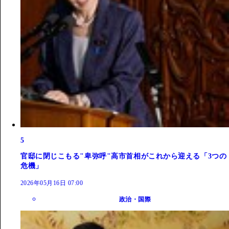
5
官邸に閉じこもる"卑弥呼"高市首相がこれから迎える「3つの
危機」
2026年05月16日 07:00
政治・国際