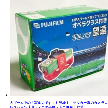
大ブーム中の「写ルンです」も登場！ サッカー系のカメラコ
レクション【山下メロの平成レトロ遺産：123】