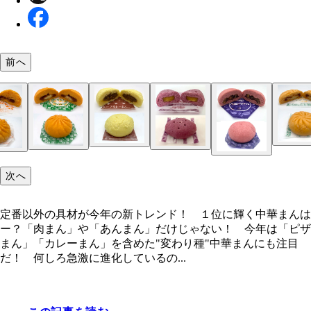
前へ
吉岡秀子氏
次へ
はんつ遠藤氏
キャプテン福田氏
定番以外の具材が今年の新トレンド！ １位に輝く中華まんは
ー？「肉まん」や「あんまん」だけじゃない！ 今年は「ピザ
まん」「カレーまん」を含めた"変わり種"中華まんにも注目
だ！ 何しろ急激に進化しているの...
【第10位】デイリーヤマザキ 高菜明太まん 178
【第4位】セブン-イレブン もちふわ×とろ～り ピ
【第10位】デイリーヤマザキ とろ～りチーズの
さ：約95g 長さ：約9㎝
【第7位】ローソン ビーフカレーまん 150円／
ん 160円／重さ：約94g 長さ：約8㎝
ん 160円／重さ：約90g 長さ：約8㎝
【第10位】NewDays カレーまん 140円／重さ：
約89g 長さ：約8㎝
【第6位】セブン-イレブン まるでお芋 150円／
【第8位】ローソン とろーりチーズとトマトのピ
【第9位】ミニストップ チーズピザまん 158円
104g 長さ：約9㎝