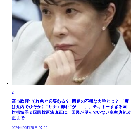
2
高市政権"それ急ぐ必要ある？"問題の不穏な力学とは？ 「実
は党内でひそかに"サナエ離れ"が......」。テキトーすぎる国
旗損壊罪＆国民投票法改正に、国民が望んでいない皇室典範改
正まで...
2026年06月28日 07:00