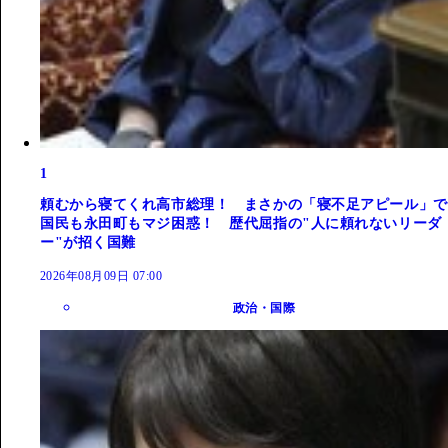
1
頼むから寝てくれ高市総理！ まさかの「寝不足アピール」で
国民も永田町もマジ困惑！ 歴代屈指の"人に頼れないリーダ
ー"が招く国難
2026年08月09日 07:00
政治・国際