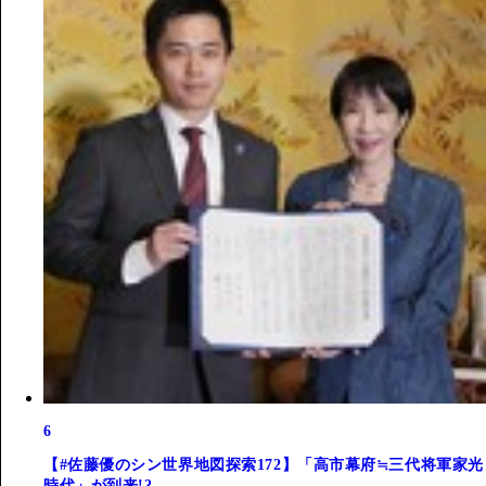
6
【#佐藤優のシン世界地図探索172】「高市幕府≒三代将軍家光
時代」が到来!?