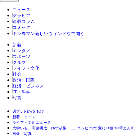
ニュース
グラビア
連載コラム
コミック
キン肉マン
新しいウィンドウで開く
新着
エンタメ
スポーツ
クルマ
ライフ・文化
社会
政治・国際
経済・ビジネス
IT・科学
写真
週プレNEWS TOP
新着ニュース
ライフ・文化ニュース
大学いも、高菜明太、ゆず胡椒......。コンビニの"変わり種"中華まんBEST
画像・写真