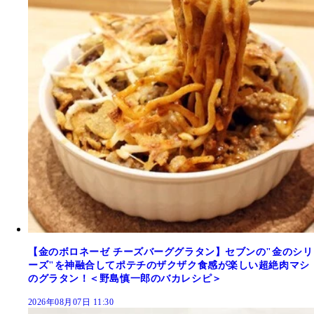
【金のボロネーゼ チーズバーググラタン】セブンの"金のシリ
ーズ"を神融合してポテチのザクザク食感が楽しい超絶肉マシ
のグラタン！＜野島慎一郎のバカレシピ＞
2026年08月07日 11:30