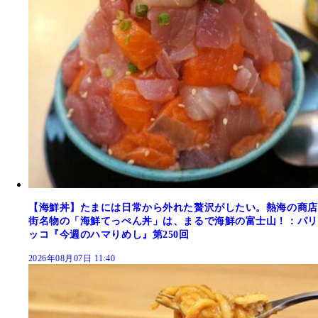
【海鮮丼】たまには日常から外れた贅沢がしたい。熱海の商店
街名物の「海鮮てっぺん丼」は、まるで海鮮の富士山！：パリ
ッコ『今週のハマりめし』第250回
2026年08月07日 11:40