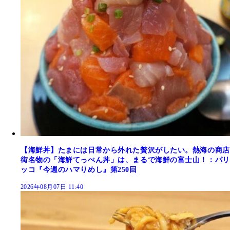
【海鮮丼】たまには日常から外れた贅沢がしたい。熱海の商店
街名物の「海鮮てっぺん丼」は、まるで海鮮の富士山！：パリ
ッコ『今週のハマりめし』第250回
2026年08月07日 11:40