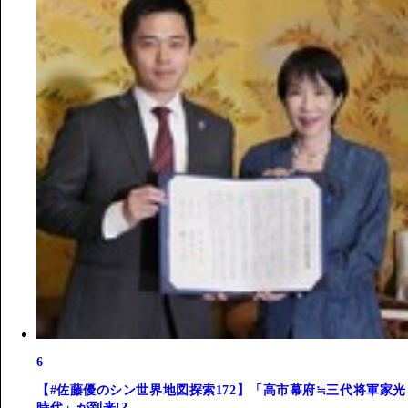
6
【#佐藤優のシン世界地図探索172】「高市幕府≒三代将軍家光
時代」が到来!?