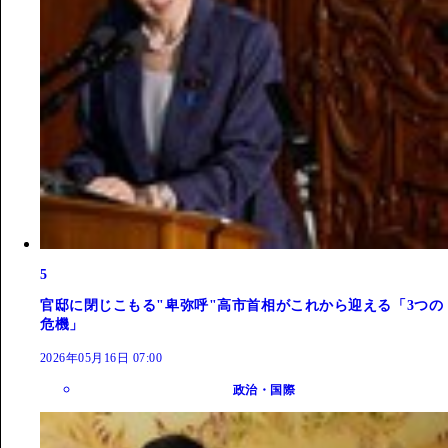
5
官邸に閉じこもる"卑弥呼"高市首相がこれから迎える「3つの
危機」
2026年05月16日 07:00
政治・国際