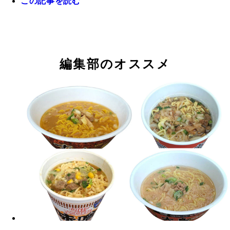
この記事を読む
約69g 長さ：約9×6㎝
ん 160円／重さ：約91g 長さ：約8㎝
さ：約92g 長さ：約8㎝
【第5位】ローソン おいもやさん興伸監修大学い
【第3位】ファミリーマート のび～るチーズの濃
【第2位】ファミリーマート ゆず胡椒肉まん 16
【第1位】ファミリーマート こんがりビストロま
ん 180円／重さ：約77g 長さ：約8㎝
まん 160円／重さ：約102g長さ：約8.5㎝
重さ：約99g 長さ：約8.5㎝
ろーりチーズカレー味 168円／重さ：約95g長さ：
編集部のオススメ