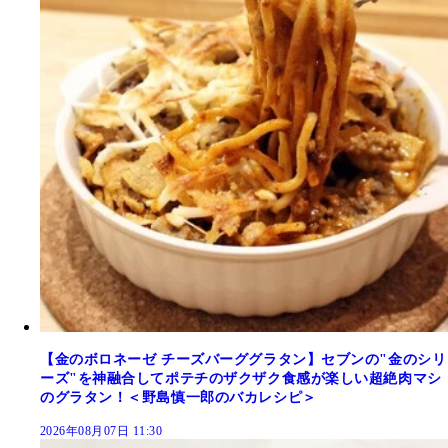
【金のボロネーゼ チーズバーググラタン】セブンの"金のシリ
ーズ"を神融合してポテチのザクザク食感が楽しい超絶肉マシ
のグラタン！＜野島慎一郎のバカレシピ＞
2026年08月07日 11:30