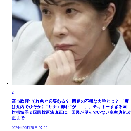
2
高市政権"それ急ぐ必要ある？"問題の不穏な力学とは？ 「実
は党内でひそかに"サナエ離れ"が......」。テキトーすぎる国
旗損壊罪＆国民投票法改正に、国民が望んでいない皇室典範改
正まで...
2026年06月28日 07:00