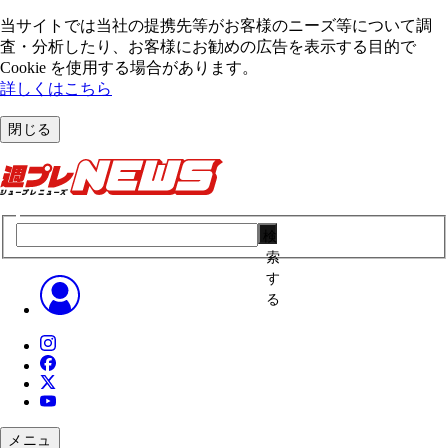
当サイトでは当社の提携先等がお客様のニーズ等について調
査・分析したり、お客様にお勧めの広告を表⽰する⽬的で
Cookie を使⽤する場合があります。
詳しくはこちら
閉じる
検
索
す
る
メニュ