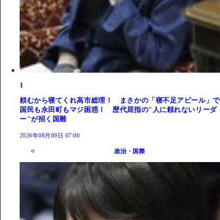
1
頼むから寝てくれ高市総理！ まさかの「寝不足アピール」で
国民も永田町もマジ困惑！ 歴代屈指の"人に頼れないリーダ
ー"が招く国難
2026年08月09日 07:00
政治・国際