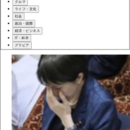
クルマ
ライフ・文化
社会
政治・国際
経済・ビジネス
IT・科学
グラビア