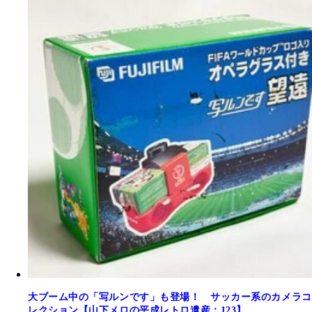
大ブーム中の「写ルンです」も登場！ サッカー系のカメラコ
レクション【山下メロの平成レトロ遺産：123】