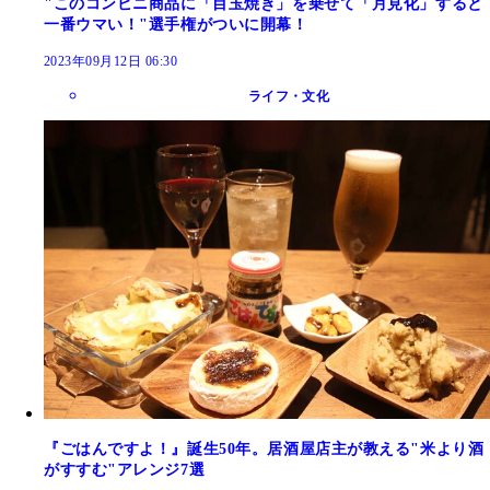
"このコンビニ商品に「目玉焼き」を乗せて「月見化」すると
一番ウマい！"選手権がついに開幕！
2023年09月12日 06:30
ライフ・文化
『ごはんですよ！』誕生50年。居酒屋店主が教える"米より酒
がすすむ"アレンジ7選