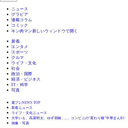
ニュース
グラビア
連載コラム
コミック
キン肉マン
新しいウィンドウで開く
新着
エンタメ
スポーツ
クルマ
ライフ・文化
社会
政治・国際
経済・ビジネス
IT・科学
写真
週プレNEWS TOP
新着ニュース
ライフ・文化ニュース
大学いも、高菜明太、ゆず胡椒......。コンビニの"変わり種"中華まんBEST
画像・写真