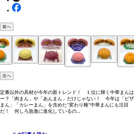
前へ
吉岡秀子氏
次へ
はんつ遠藤氏
キャプテン福田氏
定番以外の具材が今年の新トレンド！ １位に輝く中華まんは
ー？「肉まん」や「あんまん」だけじゃない！ 今年は「ピザ
まん」「カレーまん」を含めた"変わり種"中華まんにも注目
だ！ 何しろ急激に進化しているの...
【第10位】デイリーヤマザキ 高菜明太まん 178
【第4位】セブン-イレブン もちふわ×とろ～り ピ
【第10位】デイリーヤマザキ とろ～りチーズの
さ：約95g 長さ：約9㎝
【第7位】ローソン ビーフカレーまん 150円／
ん 160円／重さ：約94g 長さ：約8㎝
ん 160円／重さ：約90g 長さ：約8㎝
【第10位】NewDays カレーまん 140円／重さ：
約89g 長さ：約8㎝
【第6位】セブン-イレブン まるでお芋 150円／
【第8位】ローソン とろーりチーズとトマトのピ
【第9位】ミニストップ チーズピザまん 158円
104g 長さ：約9㎝