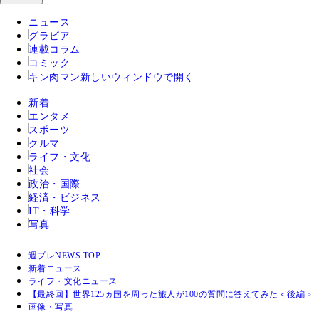
ニュース
グラビア
連載コラム
コミック
キン肉マン
新しいウィンドウで開く
新着
エンタメ
スポーツ
クルマ
ライフ・文化
社会
政治・国際
経済・ビジネス
IT・科学
写真
週プレNEWS TOP
新着ニュース
ライフ・文化ニュース
【最終回】世界125ヵ国を周った旅人が100の質問に答えてみた＜後編＞
画像・写真