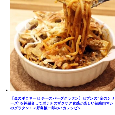
【金のボロネーゼ チーズバーググラタン】セブンの"金のシリ
ーズ"を神融合してポテチのザクザク食感が楽しい超絶肉マシ
のグラタン！＜野島慎一郎のバカレシピ＞