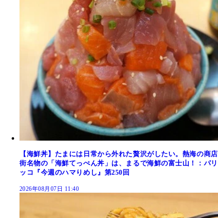
【海鮮丼】たまには日常から外れた贅沢がしたい。熱海の商店
街名物の「海鮮てっぺん丼」は、まるで海鮮の富士山！：パリ
ッコ『今週のハマりめし』第250回
2026年08月07日 11:40