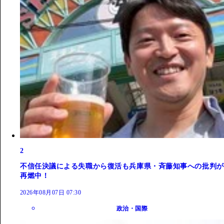
2
不信任決議による失職から復活も兵庫県・斉藤知事への批判が
再燃中！
2026年08月07日 07:30
政治・国際