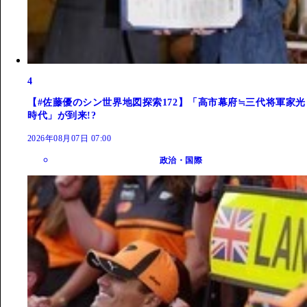
4
【#佐藤優のシン世界地図探索172】「高市幕府≒三代将軍家光
時代」が到来!?
2026年08月07日 07:00
政治・国際