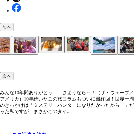
前へ
エチオピアのウンコラルフルフル
エチオピアのジンカマーケットで買った赤いシャツ
イグアナだらけのガラパゴス諸島
インドで一番見てみたかった階段井戸「チャンドバ
ピンクシティと呼ばれるジャイプルのシンボル「風
春を祝う祭り「ホーリー祭」を穏やかな街リシケシ
飛行機オタクの聖地！ 世界一スリリングなセント
映画007のオープニングにもなったメキシコ「死者
ガラパゴス諸島でアシカと戯れる（お触り禁止）
日本人の娼婦「からゆきさん」が住んでいたという
モロッコのサハラ砂漠はアラビアンナイトの世界
世界一ミステリアスな国エジプトのピラミッド
駆け足で巡ったアマルフィ海岸はいつかゆっくり再
カリブ海に浮かぶABC諸島のひとつボネールに辿
みんな10年間ありがとう！ さようなら～！（ザ
イースター島で憧れのモアイ像に並ぶ旅人
ヨルダンのペトラ遺跡でインディ・ジョーンズの気
ギリシャのザキントス島
次へ
リ」
殿」
験
チンの島のマホビーチ
ザニアのザンジバル島
たい
た旅人
ーブ／アメリカ）
みんな10年間ありがとう！ さようなら～！（ザ・ウェーブ／
アメリカ）10年続いたこの旅コラムもついに最終回！世界一周
のきっかけは「ミステリーハンターになりたかったから！」だ
った私ですが、まさかこのタイ...