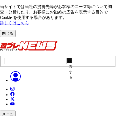
当サイトでは当社の提携先等がお客様のニーズ等について調
査・分析したり、お客様にお勧めの広告を表⽰する⽬的で
Cookie を使⽤する場合があります。
詳しくはこちら
閉じる
検
索
す
る
メニュ