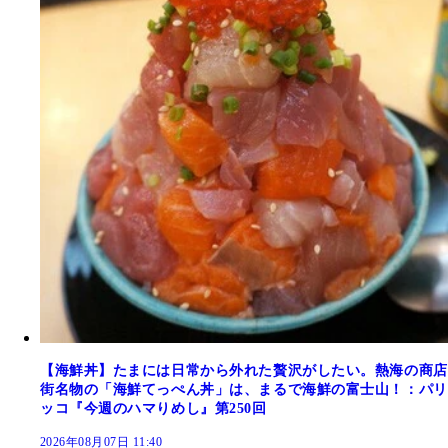
【海鮮丼】たまには日常から外れた贅沢がしたい。熱海の商店
街名物の「海鮮てっぺん丼」は、まるで海鮮の富士山！：パリ
ッコ『今週のハマりめし』第250回
2026年08月07日 11:40