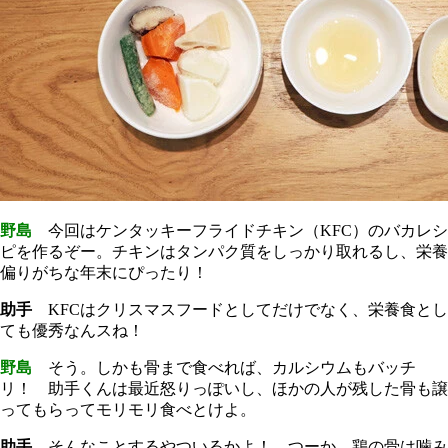
野島
今回はケンタッキーフライドチキン（KFC）のバカレシ
ピを作るぞー。チキンはタンパク質をしっかり取れるし、栄養
偏りがちな年末にぴったり！
助手
KFCはクリスマスフードとしてだけでなく、栄養食とし
ても優秀なんスね！
野島
そう。しかも骨まで食べれば、カルシウムもバッチ
リ！ 助手くんは最近怒りっぽいし、ほかの人が残した骨も譲
ってもらってモリモリ食べとけよ。
助手
そんなことするやついるかよ！ つーか、鶏の骨は噛み