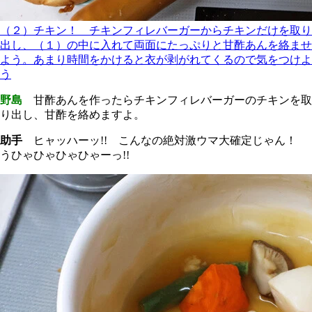
（２）チキン！ チキンフィレバーガーからチキンだけを取り
出し、（１）の中に入れて両面にたっぷりと甘酢あんを絡ませ
よう。あまり時間をかけると衣が剥がれてくるので気をつけよ
う
野島
甘酢あんを作ったらチキンフィレバーガーのチキンを取
り出し、甘酢を絡めますよ。
助手
ヒャッハーッ!! こんなの絶対激ウマ大確定じゃん！
うひゃひゃひゃひゃーっ!!