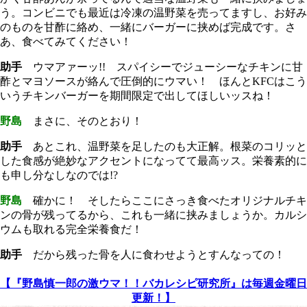
う。コンビニでも最近は冷凍の温野菜を売ってますし、お好み
のものを甘酢に絡め、一緒にバーガーに挟めば完成です。さ
あ、食べてみてください！
助手
ウマアァーッ!! スパイシーでジューシーなチキンに甘
酢とマヨソースが絡んで圧倒的にウマい！ ほんとKFCはこう
いうチキンバーガーを期間限定で出してほしいッスね！
野島
まさに、そのとおり！
助手
あとこれ、温野菜を足したのも大正解。根菜のコリッと
した食感が絶妙なアクセントになってて最高ッス。栄養素的に
も申し分なしなのでは!?
野島
確かに！ そしたらここにさっき食べたオリジナルチキ
ンの骨が残ってるから、これも一緒に挟みましょうか。カルシ
ウムも取れる完全栄養食だ！
助手
だから残った骨を人に食わせようとすんなっての！
【『野島慎一郎の激ウマ！！バカレシピ研究所』は毎週金曜日
更新！】