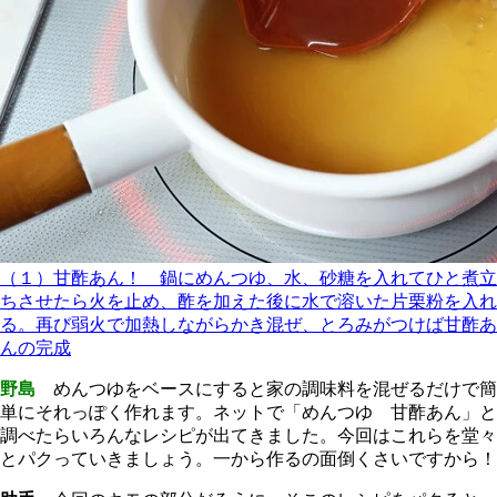
（１）甘酢あん！ 鍋にめんつゆ、水、砂糖を入れてひと煮立
ちさせたら火を止め、酢を加えた後に水で溶いた片栗粉を入れ
る。再び弱火で加熱しながらかき混ぜ、とろみがつけば甘酢あ
んの完成
野島
めんつゆをベースにすると家の調味料を混ぜるだけで簡
単にそれっぽく作れます。ネットで「めんつゆ 甘酢あん」と
調べたらいろんなレシピが出てきました。今回はこれらを堂々
とパクっていきましょう。一から作るの面倒くさいですから！