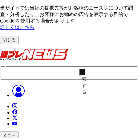
当サイトでは当社の提携先等がお客様のニーズ等について調
査・分析したり、お客様にお勧めの広告を表⽰する⽬的で
Cookie を使⽤する場合があります。
詳しくはこちら
閉じる
検
索
す
る
メニュ