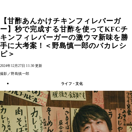
【甘酢あんかけチキンフィレバーガ
ー】秒で完成する甘酢を使ってKFCチ
キンフィレバーガーの激ウマ新味を勝
手に大考案！＜野島慎一郎のバカレシ
ピ＞
2024年12月27日 11:30 更新
撮影／野島慎一郎
ライフ・文化