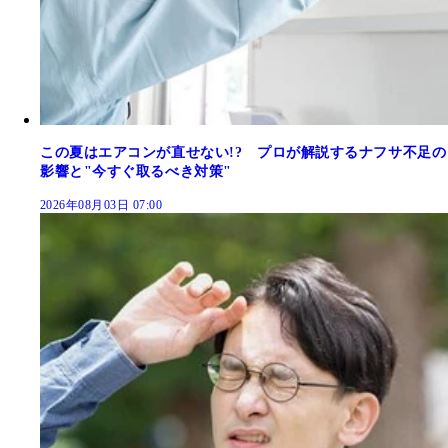
この夏はエアコンが直せない!? プロが解説するナフサ不足の
影響と"今すぐ取るべき対策"
2026年08月03日 07:00