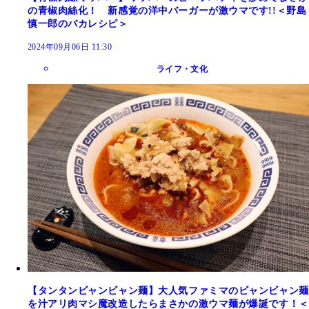
の青椒肉絲化！ 新感覚の洋中バーガーが激ウマです!!＜野島
慎一郎のバカレシピ＞
2024年09月06日 11:30
ライフ・文化
【タンタンビャンビャン麺】大人気ファミマのビャンビャン麺
を汁アリ肉マシ魔改造したらまさかの激ウマ麺が爆誕です！＜