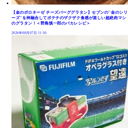
【金のボロネーゼ チーズバーググラタン】セブンの"金のシリ
ーズ"を神融合してポテチのザクザク食感が楽しい超絶肉マシ
のグラタン！＜野島慎一郎のバカレシピ＞
2026年08月07日 11:30