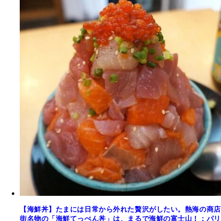
【海鮮丼】たまには日常から外れた贅沢がしたい。熱海の商店
街名物の「海鮮てっぺん丼」は、まるで海鮮の富士山！：パリ