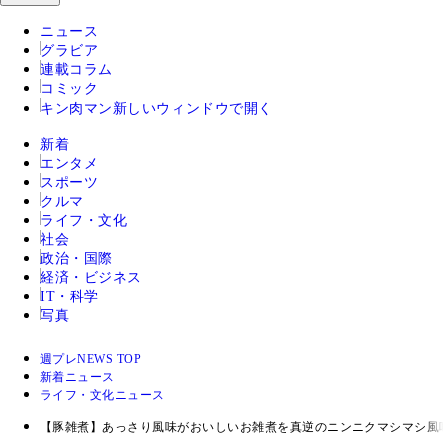
ニュース
グラビア
連載コラム
コミック
キン肉マン
新しいウィンドウで開く
新着
エンタメ
スポーツ
クルマ
ライフ・文化
社会
政治・国際
経済・ビジネス
IT・科学
写真
週プレNEWS TOP
新着ニュース
ライフ・文化ニュース
【豚雑煮】あっさり風味がおいしいお雑煮を真逆のニンニクマシマシ風