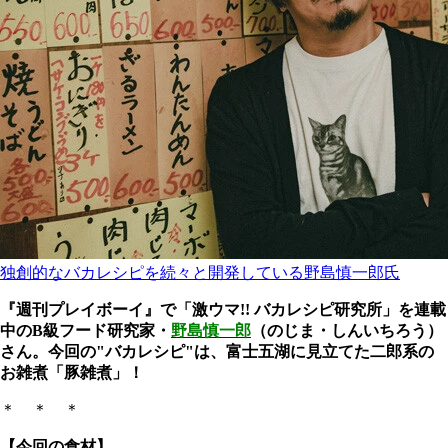
独創的なバカレシピを続々と開発している野島慎一郎氏
『週刊プレイボーイ』で「激ウマ!! バカレシピ研究所」を連載
中のB級フード研究家・
野島慎一郎
（のじま・しんいちろう）
さん。今回の"バカレシピ"は、富士五湖に見立てた二郎系の
お雑煮「豚雑煮」！
＊ ＊ ＊
【今回の食材】