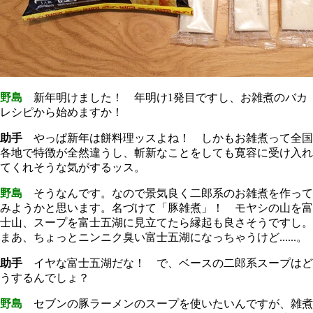
野島
新年明けました！ 年明け1発目ですし、お雑煮のバカ
レシピから始めますか！
助手
やっぱ新年は餅料理ッスよね！ しかもお雑煮って全国
各地で特徴が全然違うし、斬新なことをしても寛容に受け入れ
てくれそうな気がするッス。
野島
そうなんです。なので景気良く二郎系のお雑煮を作って
みようかと思います。名づけて「豚雑煮」！ モヤシの山を富
士山、スープを富士五湖に見立てたら縁起も良さそうですし。
まあ、ちょっとニンニク臭い富士五湖になっちゃうけど......。
助手
イヤな富士五湖だな！ で、ベースの二郎系スープはど
うするんでしょ？
野島
セブンの豚ラーメンのスープを使いたいんですが、雑煮