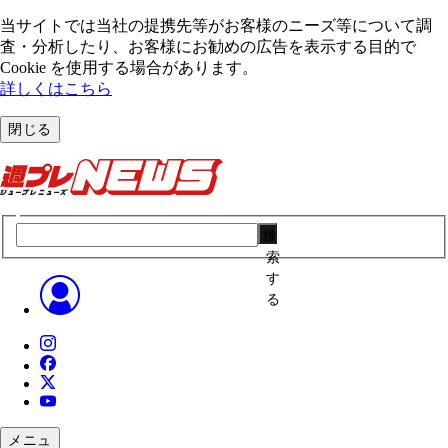
当サイトでは当社の提携先等がお客様のニーズ等について調
査・分析したり、お客様にお勧めの広告を表⽰する⽬的で
Cookie を使⽤する場合があります。
詳しくはこちら
閉じる
検
索
す
る
メニュ