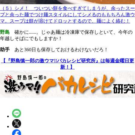
（５）シメ！ ついつい餅を食べすぎてしまうが、余ったスー
プと余った麺でつけ麺スタイルにしてシメるのももちろん激ウ
マ。スープは餅が溶けてドロッとするので、麺によく絡む！
野島
確かに......。じゃあ麺は冷凍庫で保存しといて、今年の
年越しそばにでもしますか！
助手
あと360日も保存しておけるわけないだろ！
【『野島慎一郎の激ウマ!!バカレシピ研究所』は毎週金曜日更
新！】