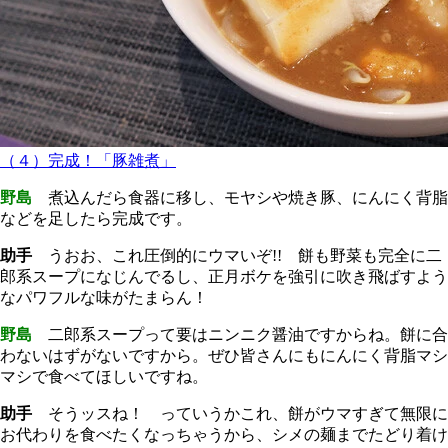
（４）完成！「豚雑煮」
野島
煮込んだら食器に移し、モヤシや焼き豚、にんにく背脂
などを足したら完成です。
助手
うおお、これ圧倒的にウマいぞ!! 餅も野菜も完全に二
郎系スープになじんでるし、正月ボケを強引に吹き飛ばすよう
なパワフルな味がたまらん！
野島
二郎系スープって要はニンニク醤油ですからね。餅に合
わないはずがないですから。ぜひ皆さんにもにんにく背脂マシ
マシで食べてほしいですね。
助手
そうッスね！ っていうかこれ、餅がウマすぎて無限に
お代わりを食べたくなっちゃうから、シメの麺までたどり着け