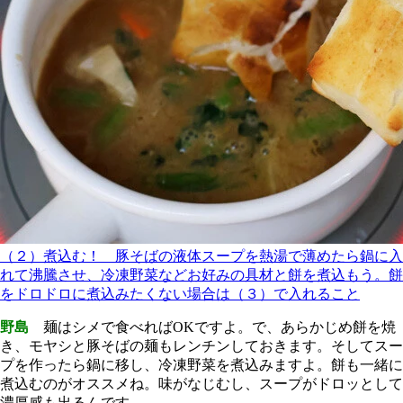
（２）煮込む！ 豚そばの液体スープを熱湯で薄めたら鍋に入
れて沸騰させ、冷凍野菜などお好みの具材と餅を煮込もう。餅
をドロドロに煮込みたくない場合は（３）で入れること
野島
麺はシメで食べればOKですよ。で、あらかじめ餅を焼
き、モヤシと豚そばの麺もレンチンしておきます。そしてスー
プを作ったら鍋に移し、冷凍野菜を煮込みますよ。餅も一緒に
煮込むのがオススメね。味がなじむし、スープがドロッとして
濃厚感も出るんです。