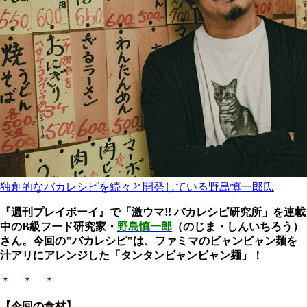
独創的なバカレシピを続々と開発している野島慎一郎氏
『週刊プレイボーイ』で「激ウマ!! バカレシピ研究所」を連載
中のB級フード研究家・
野島慎一郎
（のじま・しんいちろう）
さん。今回の"バカレシピ"は、ファミマのビャンビャン麺を
汁アリにアレンジした「タンタンビャンビャン麺」！
＊ ＊ ＊
【今回の食材】