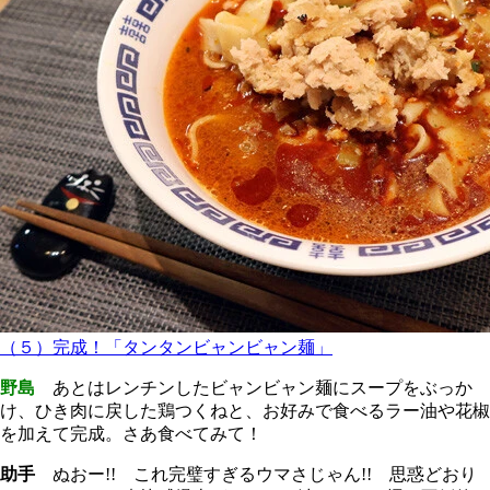
（５）完成！「タンタンビャンビャン麺」
野島
あとはレンチンしたビャンビャン麺にスープをぶっか
け、ひき肉に戻した鶏つくねと、お好みで食べるラー油や花椒
を加えて完成。さあ食べてみて！
助手
ぬおー!! これ完璧すぎるウマさじゃん!! 思惑どおり