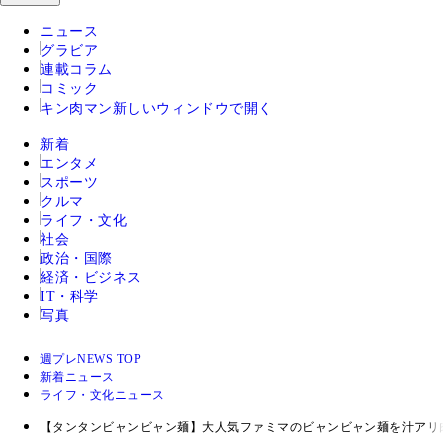
ニュース
グラビア
連載コラム
コミック
キン肉マン
新しいウィンドウで開く
新着
エンタメ
スポーツ
クルマ
ライフ・文化
社会
政治・国際
経済・ビジネス
IT・科学
写真
週プレNEWS TOP
新着ニュース
ライフ・文化ニュース
【タンタンビャンビャン麺】大人気ファミマのビャンビャン麺を汁アリ