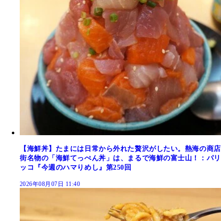
【海鮮丼】たまには日常から外れた贅沢がしたい。熱海の商店
街名物の「海鮮てっぺん丼」は、まるで海鮮の富士山！：パリ
ッコ『今週のハマりめし』第250回
2026年08月07日 11:40