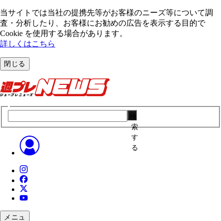
当サイトでは当社の提携先等がお客様のニーズ等について調
査・分析したり、お客様にお勧めの広告を表⽰する⽬的で
Cookie を使⽤する場合があります。
詳しくはこちら
閉じる
検
索
す
る
メニュ