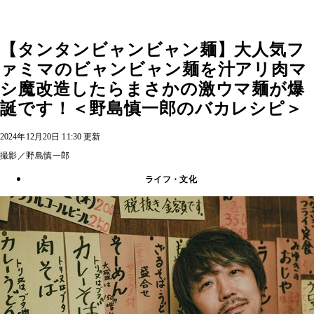
【タンタンビャンビャン麺】大人気フ
ァミマのビャンビャン麺を汁アリ肉マ
シ魔改造したらまさかの激ウマ麺が爆
誕です！＜野島慎一郎のバカレシピ＞
2024年12月20日 11:30 更新
撮影／野島慎一郎
ライフ・文化