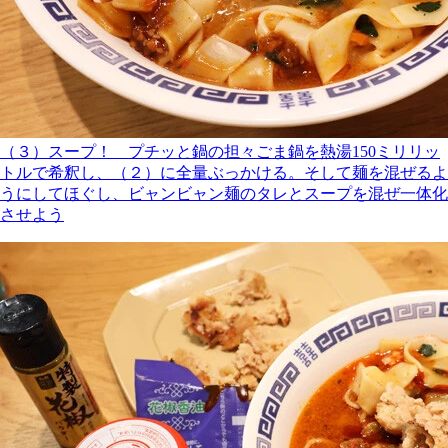
（３）スープ！ プチッと鍋の担々ごま鍋を熱湯150ミリリッ
トルで希釈し、（２）に全量ぶっかける。そして麺を混ぜるよ
うにしてほぐし、ビャンビャン麺のタレとスープを混ぜ一体化
させよう