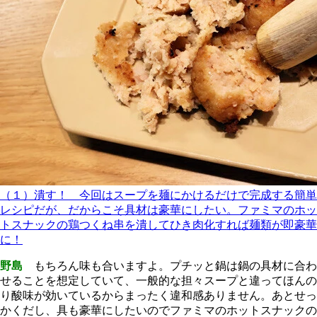
（１）潰す！ 今回はスープを麺にかけるだけで完成する簡単
レシピだが、だからこそ具材は豪華にしたい。ファミマのホッ
トスナックの鶏つくね串を潰してひき肉化すれば麺類が即豪華
に！
野島
もちろん味も合いますよ。プチッと鍋は鍋の具材に合わ
せることを想定していて、一般的な担々スープと違ってほんの
り酸味が効いているからまったく違和感ありません。あとせっ
かくだし、具も豪華にしたいのでファミマのホットスナックの