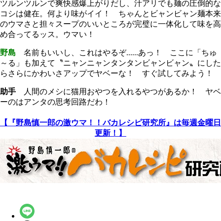
ツルンツルンで爽快感爆上がりだし、汁アリでも麺の圧倒的な
コシは健在。何より味がイイ！ ちゃんとビャンビャン麺本来
のウマさと担々スープのいいところが完璧に一体化して味を高
め合ってるッス。ウマい！
野島
名前もいいし、これはやるぞ......あっ！ ここに「ちゅ
～る」も加えて〝ニャンニャンタンタンビャンビャン〟にした
らさらにかわいさアップでヤベーな！ すぐ試してみよう！
助手
人間のメシに猫用おやつを入れるやつがあるか！ ヤベ
ーのはアンタの思考回路だわ！
【『野島慎一郎の激ウマ！！バカレシピ研究所』は毎週金曜日
更新！】