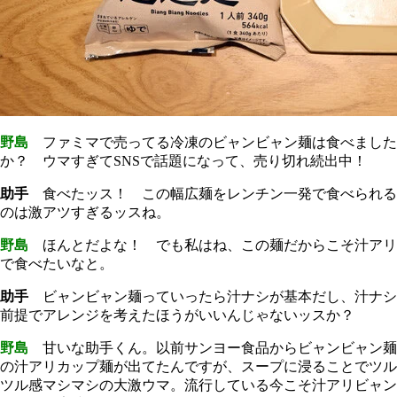
野島
ファミマで売ってる冷凍のビャンビャン麺は食べました
か？ ウマすぎてSNSで話題になって、売り切れ続出中！
助手
食べたッス！ この幅広麺をレンチン一発で食べられる
のは激アツすぎるッスね。
野島
ほんとだよな！ でも私はね、この麺だからこそ汁アリ
で食べたいなと。
助手
ビャンビャン麺っていったら汁ナシが基本だし、汁ナシ
前提でアレンジを考えたほうがいいんじゃないッスか？
野島
甘いな助手くん。以前サンヨー食品からビャンビャン麺
の汁アリカップ麺が出てたんですが、スープに浸ることでツル
ツル感マシマシの大激ウマ。流行している今こそ汁アリビャン