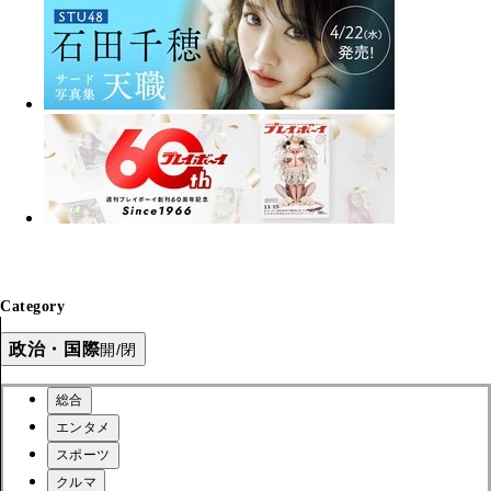
Category
政治・国際
開/閉
総合
エンタメ
スポーツ
クルマ