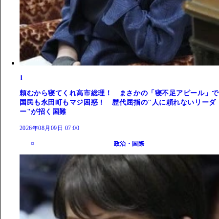
1
頼むから寝てくれ高市総理！ まさかの「寝不足アピール」で
国民も永田町もマジ困惑！ 歴代屈指の"人に頼れないリーダ
ー"が招く国難
2026年08月09日 07:00
政治・国際