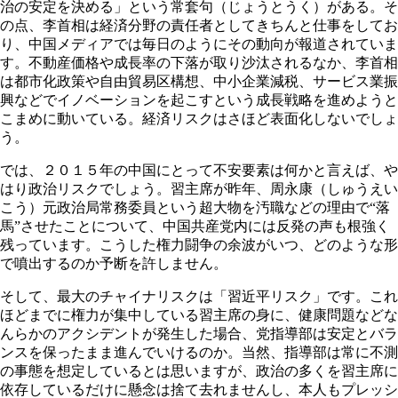
治の安定を決める」という常套句（じょうとうく）がある。そ
の点、李首相は経済分野の責任者としてきちんと仕事をしてお
り、中国メディアでは毎日のようにその動向が報道されていま
す。不動産価格や成長率の下落が取り沙汰されるなか、李首相
は都市化政策や自由貿易区構想、中小企業減税、サービス業振
興などでイノベーションを起こすという成長戦略を進めようと
こまめに動いている。経済リスクはさほど表面化しないでしょ
う。
では、２０１５年の中国にとって不安要素は何かと言えば、や
はり政治リスクでしょう。習主席が昨年、周永康（しゅうえい
こう）元政治局常務委員という超大物を汚職などの理由で“落
馬”させたことについて、中国共産党内には反発の声も根強く
残っています。こうした権力闘争の余波がいつ、どのような形
で噴出するのか予断を許しません。
そして、最大のチャイナリスクは「習近平リスク」です。これ
ほどまでに権力が集中している習主席の身に、健康問題などな
んらかのアクシデントが発生した場合、党指導部は安定とバラ
ンスを保ったまま進んでいけるのか。当然、指導部は常に不測
の事態を想定しているとは思いますが、政治の多くを習主席に
依存しているだけに懸念は捨て去れませんし、本人もプレッシ