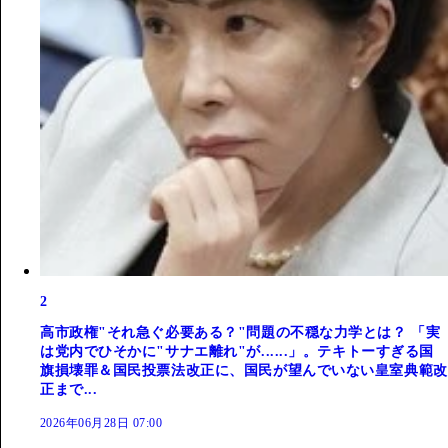
2
高市政権"それ急ぐ必要ある？"問題の不穏な力学とは？ 「実
は党内でひそかに"サナエ離れ"が......」。テキトーすぎる国
旗損壊罪＆国民投票法改正に、国民が望んでいない皇室典範改
正まで...
2026年06月28日 07:00