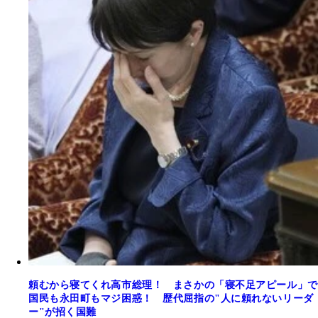
頼むから寝てくれ高市総理！ まさかの「寝不足アピール」で
国民も永田町もマジ困惑！ 歴代屈指の"人に頼れないリーダ
ー"が招く国難