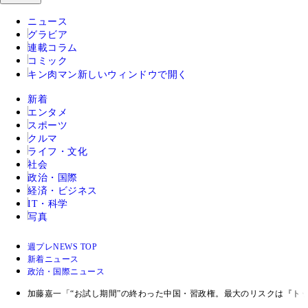
ニュース
グラビア
連載コラム
コミック
キン肉マン
新しいウィンドウで開く
新着
エンタメ
スポーツ
クルマ
ライフ・文化
社会
政治・国際
経済・ビジネス
IT・科学
写真
週プレNEWS TOP
新着ニュース
政治・国際ニュース
加藤嘉一「“お試し期間”の終わった中国・習政権。最大のリスクは『ト