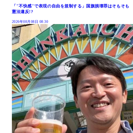
「"不快感"で表現の自由を規制する」国旗損壊罪はそもそも
憲法違反!?
2026年08月08日 08:30