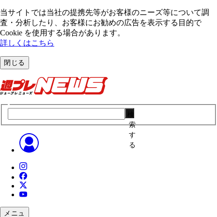
当サイトでは当社の提携先等がお客様のニーズ等について調
査・分析したり、お客様にお勧めの広告を表⽰する⽬的で
Cookie を使⽤する場合があります。
詳しくはこちら
閉じる
検
索
す
る
メニュ