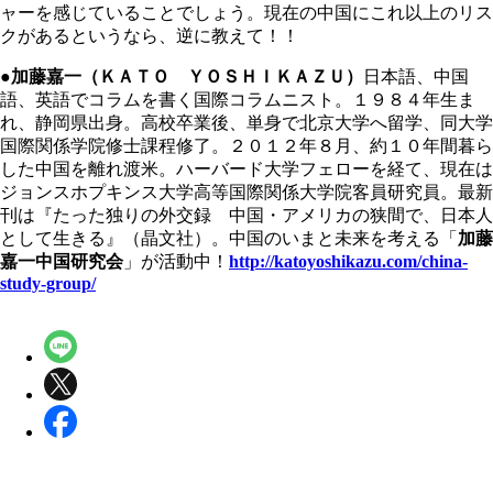
ャーを感じていることでしょう。現在の中国にこれ以上のリス
クがあるというなら、逆に教えて！！
●加藤嘉一（ＫＡＴＯ ＹＯＳＨＩＫＡＺＵ）
日本語、中国
語、英語でコラムを書く国際コラムニスト。１９８４年生ま
れ、静岡県出身。高校卒業後、単身で北京大学へ留学、同大学
国際関係学院修士課程修了。２０１２年８月、約１０年間暮ら
した中国を離れ渡米。ハーバード大学フェローを経て、現在は
ジョンスホプキンス大学高等国際関係大学院客員研究員。最新
刊は『たった独りの外交録 中国・アメリカの狭間で、日本人
として生きる』（晶文社）。中国のいまと未来を考える「
加藤
嘉一中国研究会
」が活動中！
http://katoyoshikazu.com/china-
study-group/