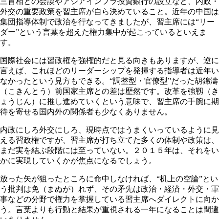
三首相との会談やアジアインフラ投資銀行の設立など、内政・
外交の重要政策を習主席が自ら決めていること。近年の中国は
集団指導体制で政治を行なってきましたが、習主席には“リー
ダー”という言葉を超えた権力集中が起こっているといえま
す。
国際社会には習政権を強権的だと見る向きもありますが、逆に
言えば、これほどのリーダーシップを発揮する指導者は近年い
なかったという見方もできる。“調整型・官僚型”だった胡錦濤
（こきんとう）前国家主席との差は歴然です。改革を強靱（き
ょうじん）に推し進めていくという意味で、習主席の手腕に期
待を寄せる国内外の関係者も少なくありません。
内政にしろ外交にしろ、現時点ではうまくいっているように見
える習政権ですが、習主席が打ち立てた多くの体制や政策は、
まだ実を結ぶ段階には至っていない。２０１５年は、それをい
かに実現していくかが焦点になるでしょう。
放った矢が狙ったところに命中しなければ、“机上の空論”とい
う批判は免（まぬが）れず、その矛先は政治・経済・外交・軍
事などの分野で権力を掌握している習主席へダイレクトに向か
う。言葉よりも行動と結果が重視される一年になることは間違