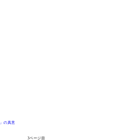
」の真意
3ページ目