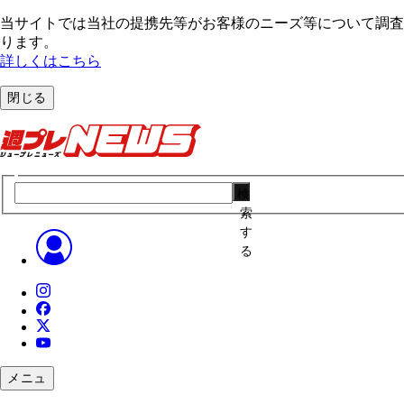
当サイトでは当社の提携先等がお客様のニーズ等について調査・
ります。
詳しくはこちら
閉じる
検
索
す
る
メニュ