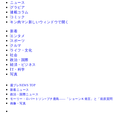
ニュース
グラビア
連載コラム
コミック
キン肉マン
新しいウィンドウで開く
新着
エンタメ
スポーツ
クルマ
ライフ・文化
社会
政治・国際
経済・ビジネス
IT・科学
写真
週プレNEWS TOP
新着ニュース
政治・国際ニュース
モーリー・ロバートソン×プチ鹿島――「ショーンＫ発言」と「前原質問
画像・写真