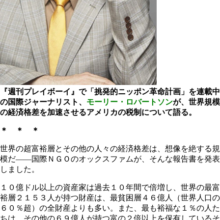
『週刊プレイボーイ』で「挑発的ニッポン革命計画」を連載中
の国際ジャーナリスト、
モーリー・ロバートソン
が、世界規模
の経済格差を加速させるアメリカの税制について語る。
＊ ＊ ＊
世界の超富裕層とその他の人々の経済格差は、想像を絶する規
模だ――国際ＮＧＯのオックスファムが、そんな報告書を発表
しました。
１０億ドル以上の資産家は過去１０年間で倍増し、世界の最富
裕層２１５３人が持つ財産は、最貧困層４６億人（世界人口の
６０％超）の全財産よりも多い。また、最も裕福な１％の人た
ちは、その他の６９億人が持つ富の２倍以上を保有しているそ