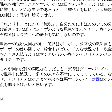
課税を強化することですが、それは日本人が考えるよりはるか
に難しい。どんな中身であろうと、「増税」を口にした大統領
候補はまず選挙に勝てません。
それよりも、とにかく「減税」。自分たちにもほんの少しの分
け前さえあれば（パンくずのような恩恵であっても）、多くの
有権者は大金持ちへの優遇を気にしないのです。
世界一の経済大国なのに、道路はボコボコ。公立校の教科書も
ボロボロの使い回しで、給食もひどい。そんな状況でも、税金
をたくさん払うよりはマシというのが多くのアメリカ人のメン
タリティです。
これが国内だけの問題ならまだしも、実際はグロー
バ
リズム
で世界中に波及し、多くの人々を不幸にしてしまっている。な
ぜ、アメリカ人はそこまで税金を嫌悪するのか？
次回
はその
点を掘り下げたいと思います。