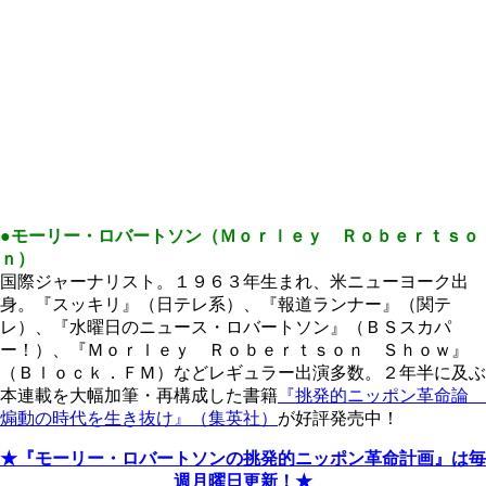
●モーリー・ロバートソン（Ｍｏｒｌｅｙ Ｒｏｂｅｒｔｓｏ
ｎ）
国際ジャーナリスト。１９６３年生まれ、米ニューヨーク出
身。『スッキリ』（日テレ系）、『報道ランナー』（関テ
レ）、『水曜日のニュース・ロバートソン』（ＢＳスカパ
ー！）、『Ｍｏｒｌｅｙ Ｒｏｂｅｒｔｓｏｎ Ｓｈｏｗ』
（Ｂｌｏｃｋ．ＦＭ）などレギュラー出演多数。２年半に及ぶ
本連載を大幅加筆・再構成した書籍
『挑発的ニッポン革命論
煽動の時代を生き抜け』（集英社）
が好評発売中！
★『モーリー・ロバートソンの挑発的ニッポン革命計画』は毎
週月曜日更新！★