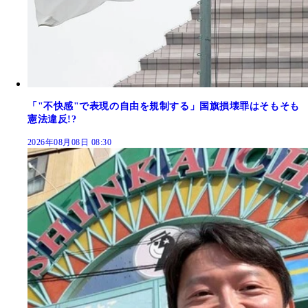
「"不快感"で表現の自由を規制する」国旗損壊罪はそもそも
憲法違反!?
2026年08月08日 08:30