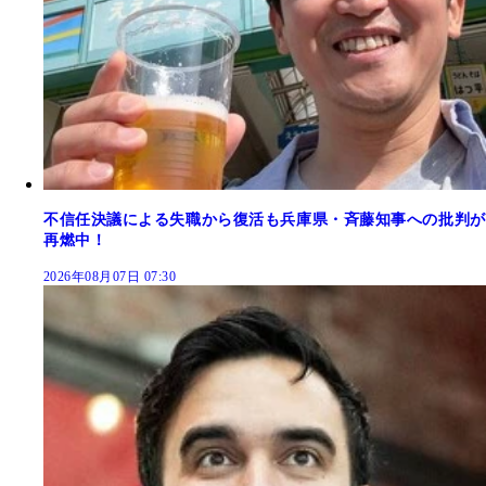
不信任決議による失職から復活も兵庫県・斉藤知事への批判が
再燃中！
2026年08月07日 07:30