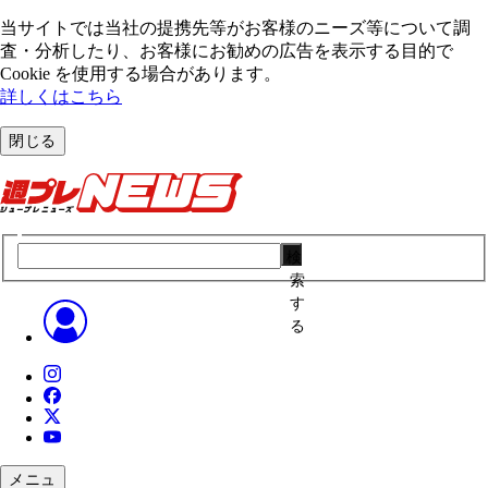
当サイトでは当社の提携先等がお客様のニーズ等について調
査・分析したり、お客様にお勧めの広告を表⽰する⽬的で
Cookie を使⽤する場合があります。
詳しくはこちら
閉じる
検
索
す
る
メニュ