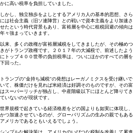
かに高い税率を負担していました。
しかし、独立独歩をよしとするアメリカ人の基本的思想、さら
には社会主義（旧ソ連陣営）との戦いで資本主義をより加速さ
せたという時代背景もあり、富裕層を中心に租税回避の傾向は
年々強まっていきます。
以来、多くの政権が富裕層減税をしてきましたが、その極めつ
きがトランプ政権です。２０１７年の大減税で、前述したよう
にトップ４００世帯の負担税率は、ついにほかのすべての層を
下回った。
トランプの"金持ち減税"の発想はレーガノミクスを受け継いで
いて、株価だけを見れば米経済は好調そのものですが、その富
はスーパーリッチが独占し、中産階級以下にほとんど降りてき
ていないのが現状です。
世界規模で起きている経済格差をどの国よりも如実に体現し、
かつ加速させているのが、グローバリズムの生みの親でもある
アメリカであるともいえるでしょう。
シンプルな解決策は、アメリカのいびつな税制を改善して累進