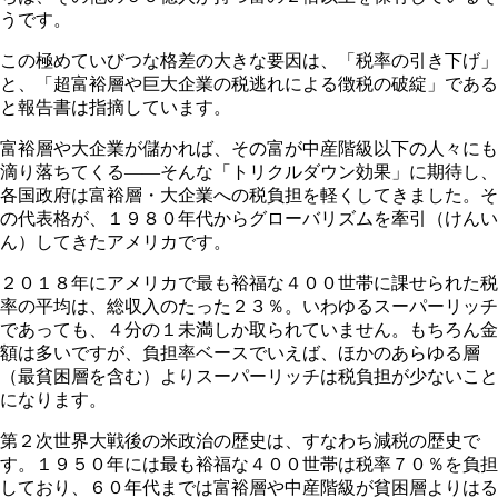
うです。
この極めていびつな格差の大きな要因は、「税率の引き下げ」
と、「超富裕層や巨大企業の税逃れによる徴税の破綻」である
と報告書は指摘しています。
富裕層や大企業が儲かれば、その富が中産階級以下の人々にも
滴り落ちてくる――そんな「トリクルダウン効果」に期待し、
各国政府は富裕層・大企業への税負担を軽くしてきました。そ
の代表格が、１９８０年代からグローバリズムを牽引（けんい
ん）してきたアメリカです。
２０１８年にアメリカで最も裕福な４００世帯に課せられた税
率の平均は、総収入のたった２３％。いわゆるスーパーリッチ
であっても、４分の１未満しか取られていません。もちろん金
額は多いですが、負担率ベースでいえば、ほかのあらゆる層
（最貧困層を含む）よりスーパーリッチは税負担が少ないこと
になります。
第２次世界大戦後の米政治の歴史は、すなわち減税の歴史で
す。１９５０年には最も裕福な４００世帯は税率７０％を負担
しており、６０年代までは富裕層や中産階級が貧困層よりはる