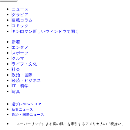
ニュース
グラビア
連載コラム
コミック
キン肉マン
新しいウィンドウで開く
新着
エンタメ
スポーツ
クルマ
ライフ・文化
社会
政治・国際
経済・ビジネス
IT・科学
写真
週プレNEWS TOP
新着ニュース
政治・国際ニュース
スーパーリッチによる富の独占を牽引するアメリカ人の「税嫌い」