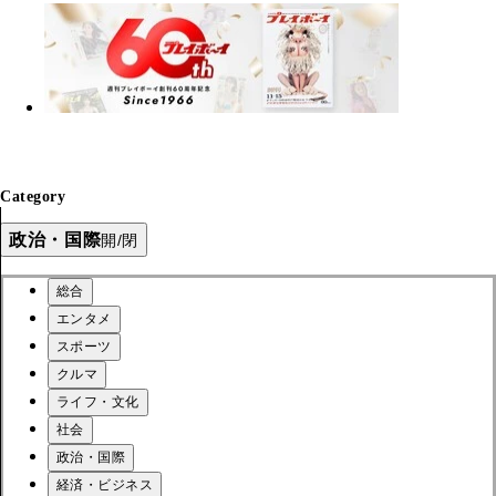
Category
政治・国際
開/閉
総合
エンタメ
スポーツ
クルマ
ライフ・文化
社会
政治・国際
経済・ビジネス