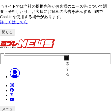
当サイトでは当社の提携先等がお客様のニーズ等について調
査・分析したり、お客様にお勧めの広告を表⽰する⽬的で
Cookie を使⽤する場合があります。
詳しくはこちら
閉じる
検
索
す
る
メニュ