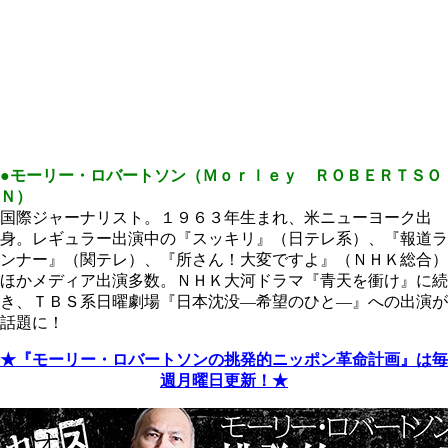
●モーリー・ロバートソン（Ｍｏｒｌｅｙ ＲＯＢＥＲＴＳＯ
Ｎ）
国際ジャーナリスト。１９６３年生まれ、米ニューヨーク出
身。レギュラー出演中の『スッキリ』（日テレ系）、『報道ラ
ンナー』（関テレ）、『所さん！大変ですよ』（ＮＨＫ総合）
ほかメディア出演多数。ＮＨＫ大河ドラマ『青天を衝け』に続
き、ＴＢＳ系日曜劇場『日本沈没―希望のひと―』への出演が
話題に！
★『モーリー・ロバートソンの挑発的ニッポン革命計画』は毎
週月曜日更新！★