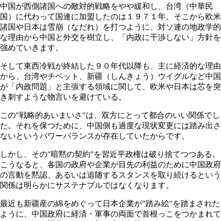
中国が西側諸国への敵対的戦略をやや緩和し、台湾（中華民
国）に代わって国連に加盟したのは１９７１年。そこから欧米
諸国や日本は雪崩（なだれ）を打つように、対ソ連の地政学的
な理由から中国と外交を樹立し、「内政に干渉しない」方針を
強めていきます。
そして東西冷戦が終結した９０年代以降も、主に経済的な理由
から、台湾やチベット、新疆（しんきょう）ウイグルなど中国
が「内政問題」と主張する領域に関して、欧米や日本は芯を突
き刺すような物言いを避けている。
この"戦略的あいまいさ"は、双方にとって都合のいい関係でし
た。それを保つために、中国側も過度な現状変更には踏み出さ
ないというパワーバランスが存在していたからです。
しかし、その"暗黙の契約"を習近平政権は破り捨てつつある。
こうなると、各国の政府や企業が目先の利益のために中国政府
の言動を黙認、あるいは追随するスタンスを取り続けるという
関係は明らかにサステナブルではなくなります。
最近も新疆産の綿をめぐって日本企業が"踏み絵"を踏まされた
ように、中国政府に経済・軍事の両面で首根っこをつかまれて