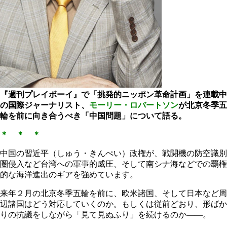
『週刊プレイボーイ』で「挑発的ニッポン革命計画」を連載中
の国際ジャーナリスト、
モーリー・ロバートソン
が北京冬季五
輪を前に向き合うべき「中国問題」
について語る。
＊ ＊ ＊
中国の習近平（しゅう・きんぺい）政権が、戦闘機の防空識別
圏侵入など台湾への軍事的威圧、そして南シナ海などでの覇権
的な海洋進出のギアを強めています。
来年２月の北京冬季五輪を前に、欧米諸国、そして日本など周
辺諸国はどう対応していくのか。もしくは従前どおり、形ばか
りの抗議をしながら「見て見ぬふり」を続けるのか――。