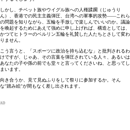
しかし、チベット族やウイグル族への人権蹂躙（じゅうり
ん）、香港での民主主義弾圧、台湾への軍事的攻勢――これら
の問題を知りながら、五輪を手放しで楽しんでいいのか。議論
を喚起するためにあえて強めに申し上げれば、構造としては、
かつてヒトラーのベルリン五輪を礼賛した人たちとさして変わ
りません。
こう言うと、「スポーツに政治を持ち込むな」と批判されるわ
けですが、じゃあ、その言葉を弾圧されている人々、あるいは
あなたの子や孫の前でも堂々と言ってくださいね、と思ってし
まいます。
向き合うか、見て見ぬふりをして祭りに参加するか。そん
な"踏み絵"が間もなく差し出されます。