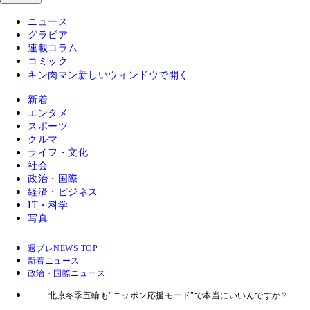
ニュース
グラビア
連載コラム
コミック
キン肉マン
新しいウィンドウで開く
新着
エンタメ
スポーツ
クルマ
ライフ・文化
社会
政治・国際
経済・ビジネス
IT・科学
写真
週プレNEWS TOP
新着ニュース
政治・国際ニュース
北京冬季五輪も"ニッポン応援モード"で本当にいいんですか？