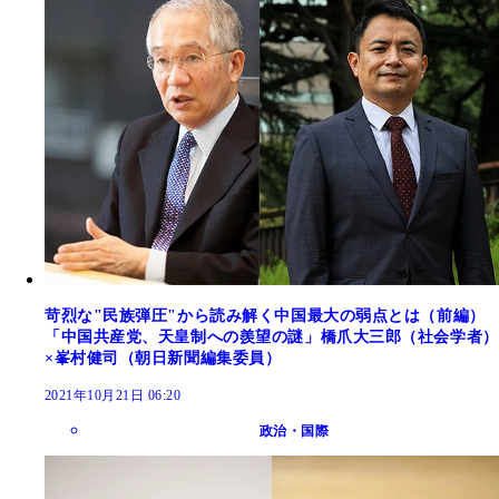
苛烈な"民族弾圧"から読み解く中国最大の弱点とは（前編）
「中国共産党、天皇制への羨望の謎」橋爪大三郎（社会学者）
×峯村健司（朝日新聞編集委員）
2021年10月21日 06:20
政治・国際