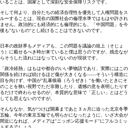
いることは、国家として深刻な安全保障リスクです。
そして何より、自分たちの経済合理性を優先して人権問題をス
ルーすることは、現在の国際社会の倫理水準ではもはや許され
ません。政治的にも経済的にも倫理的にも、「中国問題」を今
後も"ないもの"とし続けることはできないのです。
日本の政財界もメディアも、この問題を議論の俎上（そじょ
う）に載せるべき時が来ていると僕は思うのですが、残念なが
らそうした流れにはなっていないのが現状です。
「政冷経熱」はもはや都合のいい夢物語であり、実際にはこの
関係を続ければ続けるほど傷が大きくなる――そういう構造に
目を向けず、中国が"乱暴狼藉（ろうぜき）"を働いたときにそ
のことを狭い視野でただ非難したり、遺憾の意を表明したりす
るだけで終わらせるのが、本質的な意味で「正しい」とはどう
しても思えないのですが。
そんななか、気がつけば開幕まであと３ヵ月に迫った北京冬季
五輪。今年の東京五輪でも明らかになったように、いざ大会が
間近になれば、メディアは"ニッポン応援モード"にフルコミッ
トするでしょう。