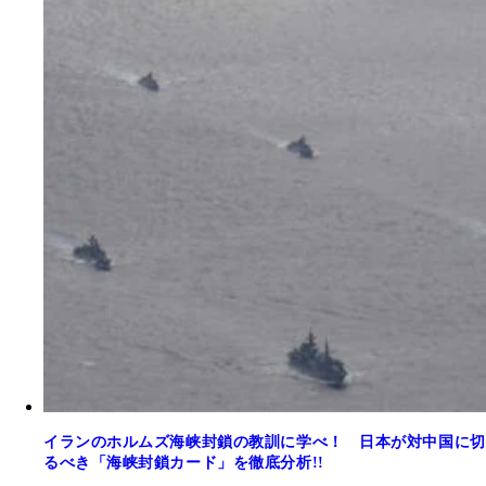
イランのホルムズ海峡封鎖の教訓に学べ！ 日本が対中国に切
るべき「海峡封鎖カード」を徹底分析!!