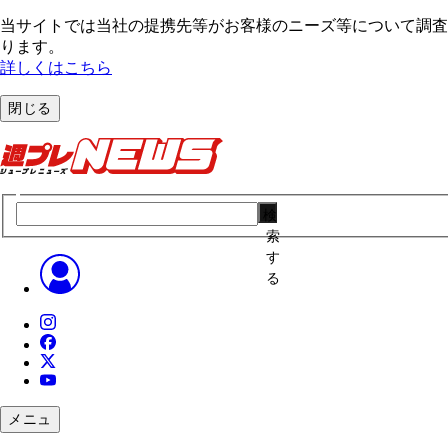
当サイトでは当社の提携先等がお客様のニーズ等について調査・
ります。
詳しくはこちら
閉じる
検
索
す
る
メニュ