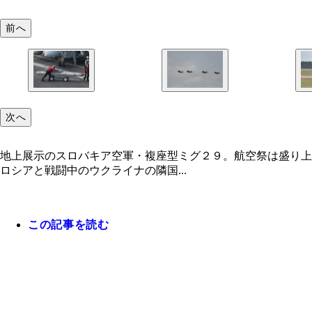
前へ
次へ
地上展示のスロバキア空軍・複座型ミグ２９。航空祭は盛り上
ロシアと戦闘中のウクライナの隣国...
この記事を読む