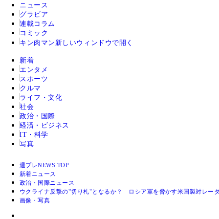
ニュース
グラビア
連載コラム
コミック
キン肉マン
新しいウィンドウで開く
新着
エンタメ
スポーツ
クルマ
ライフ・文化
社会
政治・国際
経済・ビジネス
IT・科学
写真
週プレNEWS TOP
新着ニュース
政治・国際ニュース
ウクライナ反撃の‟切り札"となるか？ ロシア軍を脅かす米国製対レ
画像・写真