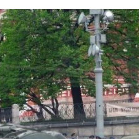
うにした
。三カ国ともＮＡＴＯに加盟している
味深い撮影をする柿谷氏
れて、「帽子に付けるようにと」言われた柿谷氏