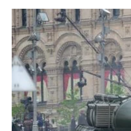
複座型ミグ２９改修型４機がウクライナに最初に送
スロバキアのミグ２９部隊では記念グッズが飛ぶよ
本来は西側の戦闘機からしか発射できないＨＡＲＭ
米国から技術者が来て改修すれば、単座型ミグ２９
スロバキアに１年後、米国からＦ１６Ｖが来るまで
スロバキアで買ったウクライナ応援Ｔシャツを着用
スロバキア空軍基地でＮＡＴＯショップに行くと、