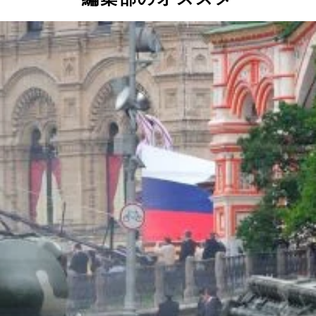
られると凄まじい戦力になる
うに売れていた
ミサイルを、ウクライナは奇策を用いてミグ２９から撃てるよ
でもＨＡＲＭが撃てるようになるらしい
、防空は写真のポーランド空軍Ｆ１６とチェコ空軍が担当する
して、オーストリアに飛来した中国空軍Ｙ２０輸送機の前で意
『スロバキアはウクライナ側に立つ』と記されたバッチを渡さ