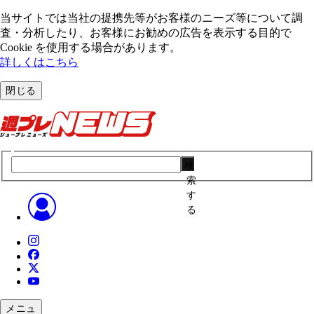
当サイトでは当社の提携先等がお客様のニーズ等について調
査・分析したり、お客様にお勧めの広告を表⽰する⽬的で
Cookie を使⽤する場合があります。
詳しくはこちら
閉じる
検
索
す
る
メニュ