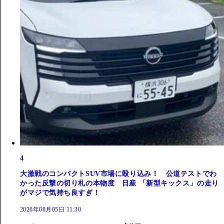
4
大激戦のコンパクトSUV市場に殴り込み！ 公道テストでわ
かった反撃の切り札の本物度 日産 「新型キックス」の走り
がマジで気持ち良すぎ！
2026年08月05日 11:30