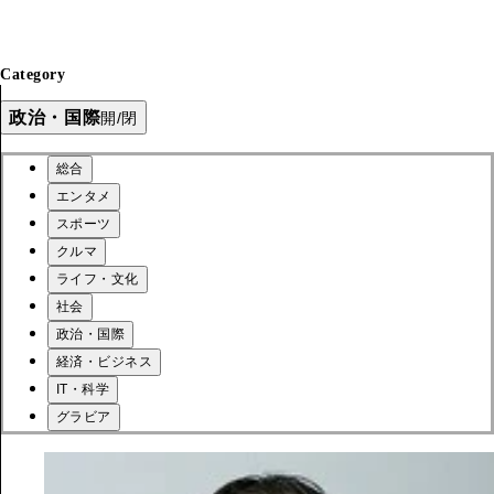
Category
政治・国際
開/閉
総合
エンタメ
スポーツ
クルマ
ライフ・文化
社会
政治・国際
経済・ビジネス
IT・科学
グラビア