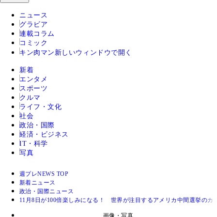
ニュース
グラビア
連載コラム
コミック
キン肉マン
新しいウィンドウで開く
新着
エンタメ
スポーツ
クルマ
ライフ・文化
社会
政治・国際
経済・ビジネス
IT・科学
写真
週プレNEWS TOP
新着ニュース
政治・国際ニュース
11月8日が100倍楽しみになる！ 世界が注目するアメリカ中間選挙の
画像・写真