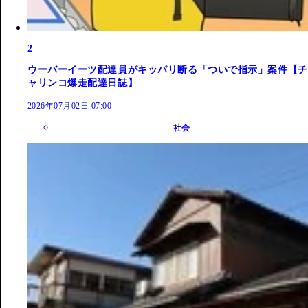
2
ウーバーイーツ配達員がキッパリ断る「ついで指示」案件【チ
ャリンコ爆走配達日誌】
2026年07月02日 07:00
社会