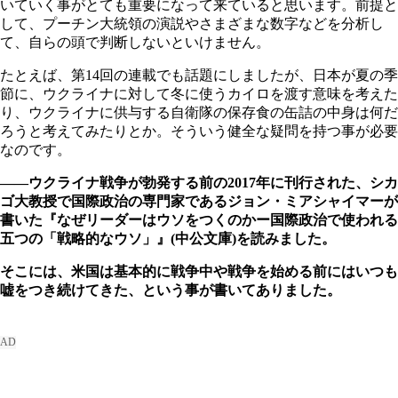
いていく事がとても重要になって来ていると思います。前提と
して、プーチン大統領の演説やさまざまな数字などを分析し
て、自らの頭で判断しないといけません。
たとえば、第14回の連載でも話題にしましたが、日本が夏の季
節に、ウクライナに対して冬に使うカイロを渡す意味を考えた
り、ウクライナに供与する自衛隊の保存食の缶詰の中身は何だ
ろうと考えてみたりとか。そういう健全な疑問を持つ事が必要
なのです。
――ウクライナ戦争が勃発する前の2017年に刊行された、シカ
ゴ大教授で国際政治の専門家であるジョン・ミアシャイマーが
書いた『なぜリーダーはウソをつくのかー国際政治で使われる
五つの「戦略的なウソ」』(中公文庫)を読みました。
そこには、米国は基本的に戦争中や戦争を始める前にはいつも
嘘をつき続けてきた、という事が書いてありました。