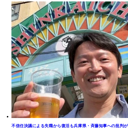
不信任決議による失職から復活も兵庫県・斉藤知事への批判が