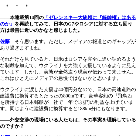
＊ ＊ ＊
――本連載第14回の
「ゼレンスキー大統領に『統帥権』はある
のか」
を再読してみて、日本のG7やロシアに対する立ち回り
方は最善に近いのかなと感じました。
佐藤
そう思います。ただし、メディアの報道とのギャップが
あり過ぎますよね。
それだけを見ていると、日米はロシアを完全に追い詰めるよう
な制裁を加えて、ウクライナを力強く支援しているように見え
ています。しかし、実態が全然違う現実が伝わって来ません。
これはひとえにメディアの怠慢ではないかと思います。
ウクライナに渡した支援は40億円分なので、日本の高速道路の
建設費に換算するとたったの800mです。豪華客船の『飛鳥2』
を所持する日本郵船が一社で一年で1兆円の利益を上げていま
す。同じように建設費に換算すると188km分にもなります。
――外交交渉の現場にいる人たちは、その事実を理解している
のですか？