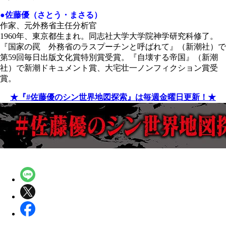
●佐藤優（さとう・まさる）
作家、元外務省主任分析官
1960年、東京都生まれ。同志社大学大学院神学研究科修了。
『国家の罠 外務省のラスプーチンと呼ばれて』（新潮社）で
第59回毎日出版文化賞特別賞受賞。『自壊する帝国』（新潮
社）で新潮ドキュメント賞、大宅壮一ノンフィクション賞受
賞。
★『#佐藤優のシン世界地図探索』は毎週金曜日更新！★