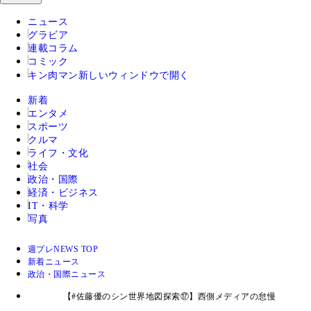
ニュース
グラビア
連載コラム
コミック
キン肉マン
新しいウィンドウで開く
新着
エンタメ
スポーツ
クルマ
ライフ・文化
社会
政治・国際
経済・ビジネス
IT・科学
写真
週プレNEWS TOP
新着ニュース
政治・国際ニュース
【#佐藤優のシン世界地図探索⑰】西側メディアの怠慢