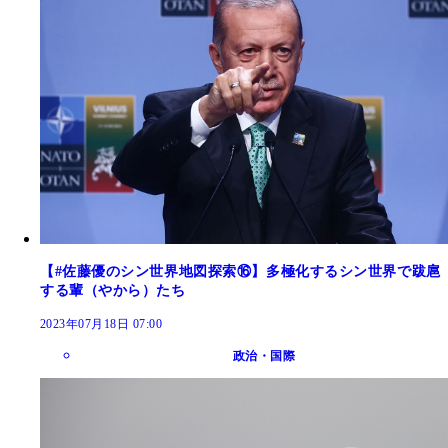
【#佐藤優のシン世界地図探索⑯】多極化するシン世界で跋扈
する輩（やから）たち
2023年07月18日 07:00
政治・国際