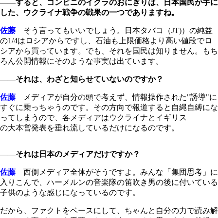
――すると、コンビニのイクラのおにぎりは、日本国民が手に
した、ウクライナ戦争の戦果の一つでありますね。
佐藤
そう言ってもいいでしょう。日本タバコ（JT)）の純益
の1/4はロシアからですし、石油も上限価格より高い値段でロ
シアから買っています。でも、それを国民は知りません。もち
ろん公開情報にそのような事実は出ています。
――それは、わざと知らせていないのですか？
佐藤
メディアが自分の頭で考えず、情報操作された"誘導"に
すぐに乗っちゃうのです。その方向で報道すると自縄自縛にな
ってしまうので、各メディアはウクライナとイギリス
の大本営発表を垂れ流しているだけになるのです。
――それは日本のメディアだけですか？
佐藤
西側メディア全体がそうですよ。みんな「集団思考」に
入りこんで、ハーメルンの音楽隊の笛吹き男の後に付いている
子供のような感じになっているのです。
だから、ファクトをベースにして、ちゃんと自分の力で読み解