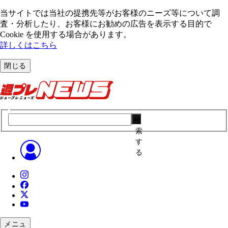
当サイトでは当社の提携先等がお客様のニーズ等について調
査・分析したり、お客様にお勧めの広告を表⽰する⽬的で
Cookie を使⽤する場合があります。
詳しくはこちら
閉じる
検
索
す
る
メニュ