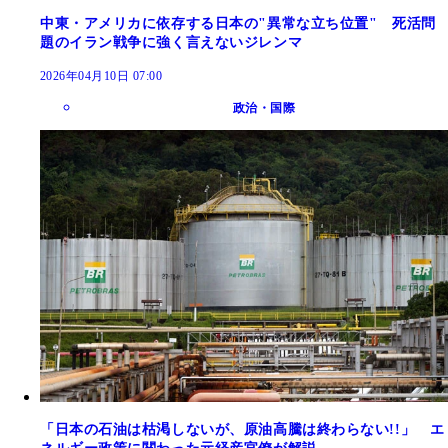
中東・アメリカに依存する日本の"異常な立ち位置" 死活問
題のイラン戦争に強く言えないジレンマ
2026年04月10日 07:00
政治・国際
「日本の石油は枯渇しないが、原油高騰は終わらない!!」 エ