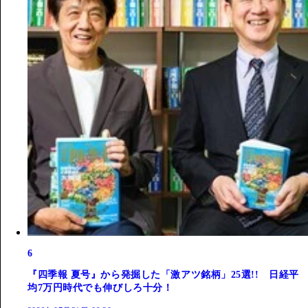
6
『四季報 夏号』から発掘した「激アツ銘柄」25選!! 日経平
均7万円時代でも伸びしろ十分！