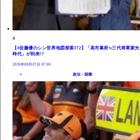
4
【#佐藤優のシン世界地図探索172】「高市幕府≒三代将軍家光
時代」が到来!?
2026年08月07日 07:00
政治・国際