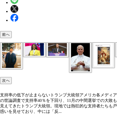
前へ
支持率の低下が止まらないトランプ大統領
保守派政治コメンテーター、キャンディス・オーウ
米ニュースサイト『インフォウォーズ』を運営する
共和党支持層の若者を中心に絶大な人気を誇った保
ズは、トランプの熱烈な支持者として知られていた
オ番組司会者であるアレックス・ジョーンズはアメ
動家のチャーリー・カークは、トランプ人気を支え
最近はトランプ批判を展開している
で最も有名な陰謀論者。米小学校で児童含む26人
ーマンだったが、2025年9月に大学での講演中に銃
された銃乱射事件について、「政府による捏造」「
次へ
れ、31歳という若さで命を落とした
は俳優」などと主張。遺族との裁判で計14億ドル
2200億円）もの賠償命令を受けた
支持率の低下が止まらないトランプ大統領アメリカ各メディア
の世論調査で支持率40％を下回り、11月の中間選挙での大敗も
見えてきたトランプ大統領。現地では熱狂的な支持者たちも戸
惑いを見せており、中には「反...