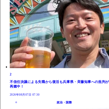
2
不信任決議による失職から復活も兵庫県・斉藤知事への批判が
再燃中！
2026年08月07日 07:30
政治・国際