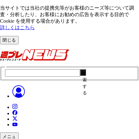
当サイトでは当社の提携先等がお客様のニーズ等について調
査・分析したり、お客様にお勧めの広告を表⽰する⽬的で
Cookie を使⽤する場合があります。
詳しくはこちら
閉じる
検
索
す
る
メニュ