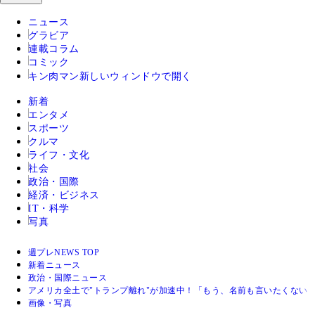
ニュース
グラビア
連載コラム
コミック
キン肉マン
新しいウィンドウで開く
新着
エンタメ
スポーツ
クルマ
ライフ・文化
社会
政治・国際
経済・ビジネス
IT・科学
写真
週プレNEWS TOP
新着ニュース
政治・国際ニュース
アメリカ全土で"トランプ離れ"が加速中！「もう、名前も言いたくない
画像・写真