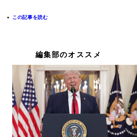
4月12日、トランプ大統領が自身のSNSアカウント
した生成AIで出力した「宗教画」。自身をキリス
この記事を読む
スタンダップコメディアンとして人気を博すSaku
うに描いたその絵は、支持者たちからも「冒涜だ」
YANAGAWA
判は最悪で、トランプ陣営はすぐに画像を削除した
第267代ローマ教皇のレオ14世。初のアメリカ出身
ゴ）の教皇であり、「世界はひと握りの暴君に蹂躙
編集部のオススメ
ている」とアメリカとイランの戦争について、トラ
大統領を非難した。ちなみに、MLBのシカゴ・ホ
ソックスのファンらしい