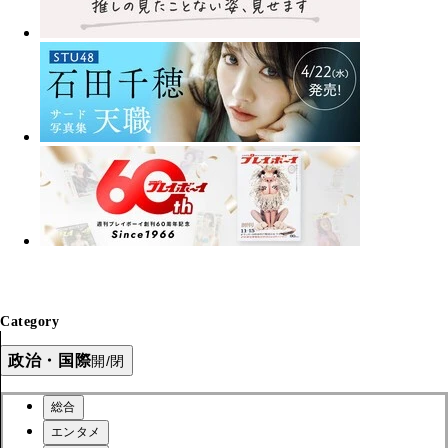
Category
政治・国際
開/閉
総合
エンタメ