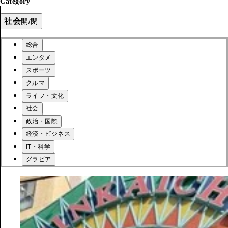
Category
社会
開/閉
総合
エンタメ
スポーツ
クルマ
ライフ・文化
社会
政治・国際
経済・ビジネス
IT・科学
グラビア