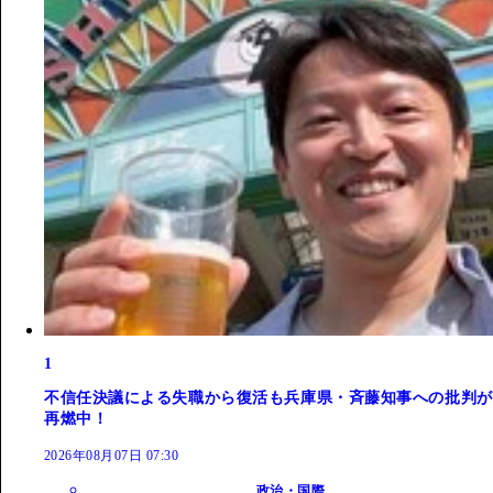
1
不信任決議による失職から復活も兵庫県・斉藤知事への批判が
再燃中！
2026年08月07日 07:30
政治・国際