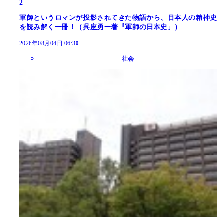
2
軍師というロマンが投影されてきた物語から、日本人の精神史
を読み解く一冊！（呉座勇一著『軍師の日本史』）
2026年08月04日 06:30
社会