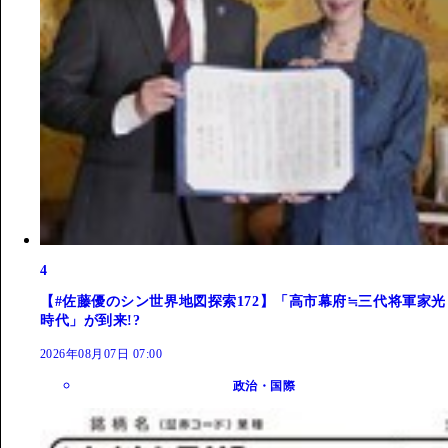
4
【#佐藤優のシン世界地図探索172】「高市幕府≒三代将軍家光
時代」が到来!?
2026年08月07日 07:00
政治・国際