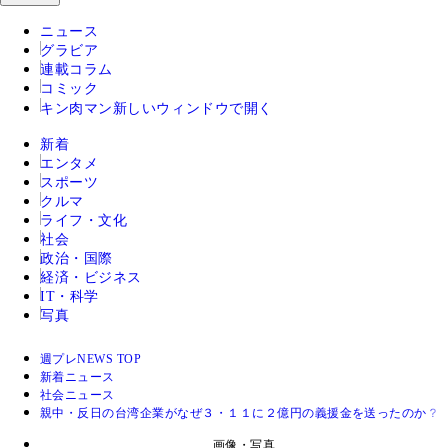
ニュース
グラビア
連載コラム
コミック
キン肉マン
新しいウィンドウで開く
新着
エンタメ
スポーツ
クルマ
ライフ・文化
社会
政治・国際
経済・ビジネス
IT・科学
写真
週プレNEWS TOP
新着ニュース
社会ニュース
親中・反日の台湾企業がなぜ３・１１に２億円の義援金を送ったのか？
画像・写真