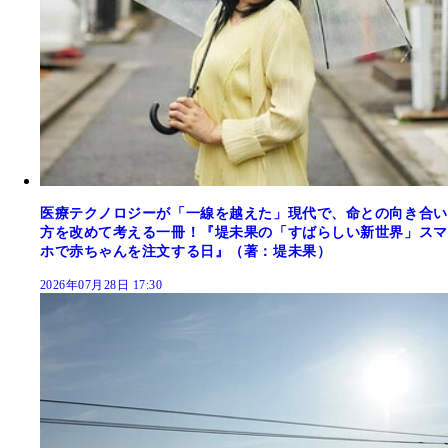
医療テクノロジーが「一線を越えた」現代で、命との向き合い
方を改めて考える一冊！『堤未果の「すばらしい新世界」スマ
ホで赤ちゃんを注文する日』（著：堤未果）
2026年07月28日 17:30