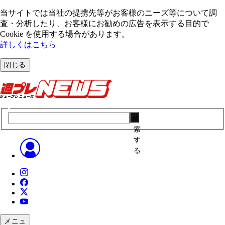
当サイトでは当社の提携先等がお客様のニーズ等について調
査・分析したり、お客様にお勧めの広告を表⽰する⽬的で
Cookie を使⽤する場合があります。
詳しくはこちら
閉じる
検
索
す
る
メニュ