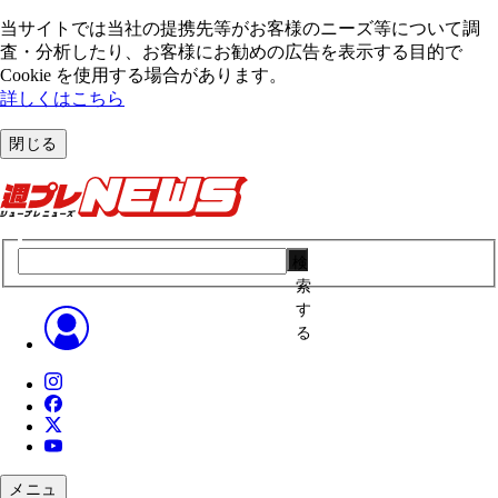
当サイトでは当社の提携先等がお客様のニーズ等について調
査・分析したり、お客様にお勧めの広告を表⽰する⽬的で
Cookie を使⽤する場合があります。
詳しくはこちら
閉じる
検
索
す
る
メニュ