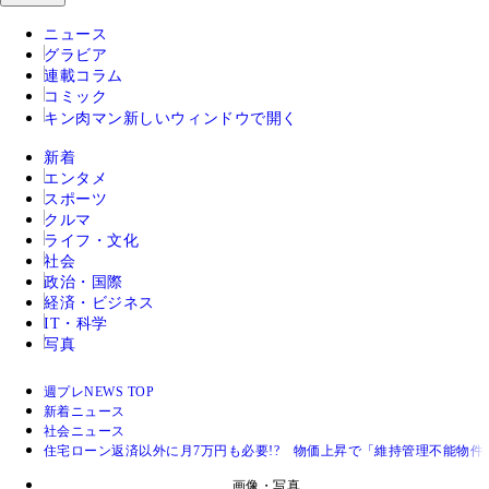
ニュース
グラビア
連載コラム
コミック
キン肉マン
新しいウィンドウで開く
新着
エンタメ
スポーツ
クルマ
ライフ・文化
社会
政治・国際
経済・ビジネス
IT・科学
写真
週プレNEWS TOP
新着ニュース
社会ニュース
住宅ローン返済以外に月7万円も必要!? 物価上昇で「維持管理不能物件
画像・写真