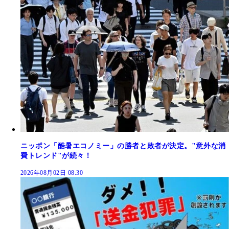
ニッポン「酷暑エコノミー」の勝者と敗者が決定。"意外な消
費トレンド"が続々！
2026年08月02日 08:30