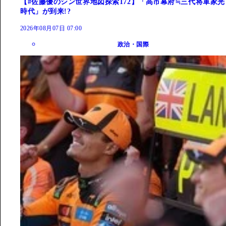
【#佐藤優のシン世界地図探索172】「高市幕府≒三代将軍家光
時代」が到来!?
2026年08月07日 07:00
政治・国際