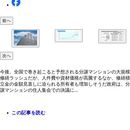
前へ
一般財団法人建設物価調査会が発表している建設物
築費指数（東京）
2021年9月改訂された国交相の「マンションの修繕
に関するガイドライン」
今後、全国で巻き起こると予想される分譲マンショ
次へ
大規模修繕ラッシュだが、人件費や資材価格が高騰
なか、修繕積立金の金額見直しに迫られる所有者も
しそうだ
今後、全国で巻き起こると予想される分譲マンションの大規模
修繕ラッシュだが、人件費や資材価格が高騰するなか、修繕積
立金の金額見直しに迫られる所有者も増加しそうだ政府は、分
譲マンションの住人集会での決議に...
この記事を読む