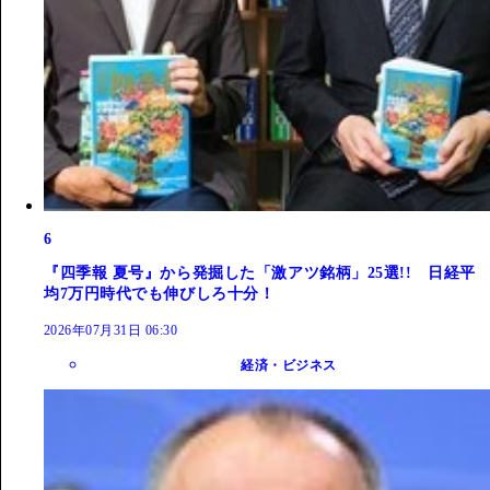
6
『四季報 夏号』から発掘した「激アツ銘柄」25選!! 日経平
均7万円時代でも伸びしろ十分！
2026年07月31日 06:30
経済・ビジネス