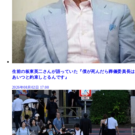
生前の板東英二さんが語っていた『僕が死んだら葬儀委員長は
あいつと約束しとるんです』
2026年08月02日 17:00