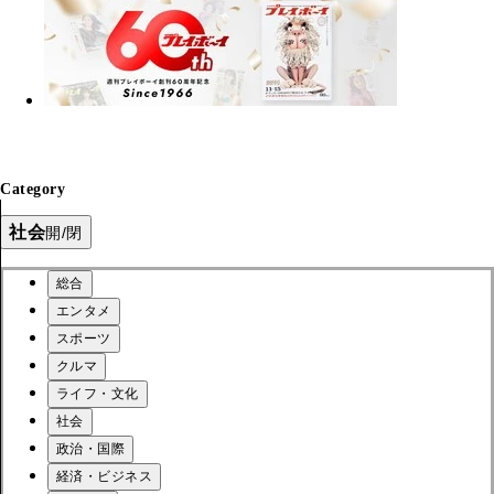
Category
社会
開/閉
総合
エンタメ
スポーツ
クルマ
ライフ・文化
社会
政治・国際
経済・ビジネス