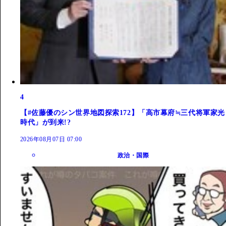
4
【#佐藤優のシン世界地図探索172】「高市幕府≒三代将軍家光
時代」が到来!?
2026年08月07日 07:00
政治・国際