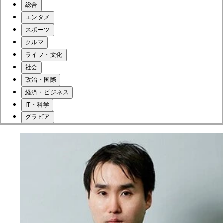
総合
エンタメ
スポーツ
クルマ
ライフ・文化
社会
政治・国際
経済・ビジネス
IT・科学
グラビア