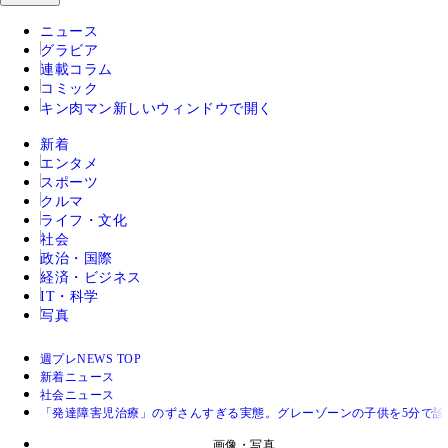
ニュース
グラビア
連載コラム
コミック
キン肉マン
新しいウィンドウで開く
新着
エンタメ
スポーツ
クルマ
ライフ・文化
社会
政治・国際
経済・ビジネス
IT・科学
写真
週プレNEWS TOP
新着ニュース
社会ニュース
「発達障害児治療」のずさんすぎる実態。グレーゾーンの子供を5分で診
画像・写真