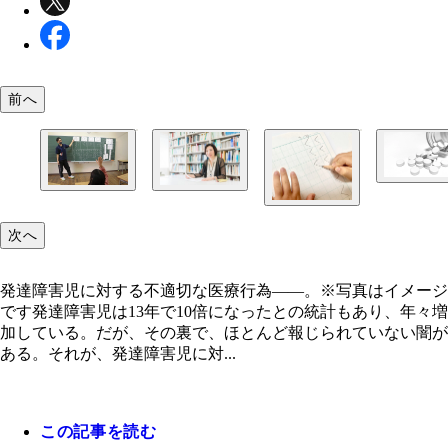
前へ
発達障害児に対する不適切な医療行為――。※写真
メージです
通級指導教室の様子。通常の学級に所属している、
小児科医で脳科学者の成田奈緒子氏。近刊『「発達
的軽度の障害のある児童生徒が特別な授業を受ける
害」と間違われる子どもたち』で、近年発達障害児
次へ
合によっては他校に通って指導を受けることもある
増した理由を分析している
発達障害児に対する不適切な医療行為――。※写真はイメージ
です発達障害児は13年で10倍になったとの統計もあり、年々増
加している。だが、その裏で、ほとんど報じられていない闇が
ある。それが、発達障害児に対...
この記事を読む