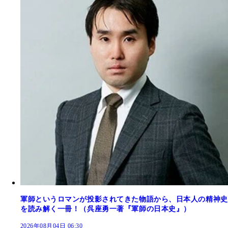
軍師というロマンが投影されてきた物語から、日本人の精神史
を読み解く一冊！（呉座勇一著『軍師の日本史』）
2026年08月04日 06:30