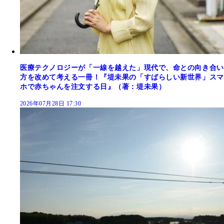
医療テクノロジーが「一線を越えた」現代で、命との向き合い
方を改めて考える一冊！『堤未果の「すばらしい新世界」スマ
ホで赤ちゃんを注文する日』（著：堤未果）
2026年07月28日 17:30