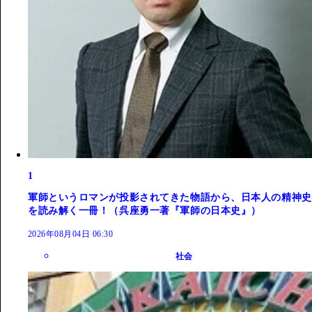
1
軍師というロマンが投影されてきた物語から、日本人の精神史
を読み解く一冊！（呉座勇一著『軍師の日本史』）
2026年08月04日 06:30
社会