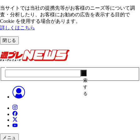
当サイトでは当社の提携先等がお客様のニーズ等について調
査・分析したり、お客様にお勧めの広告を表⽰する⽬的で
Cookie を使⽤する場合があります。
詳しくはこちら
閉じる
検
索
す
る
メニュ