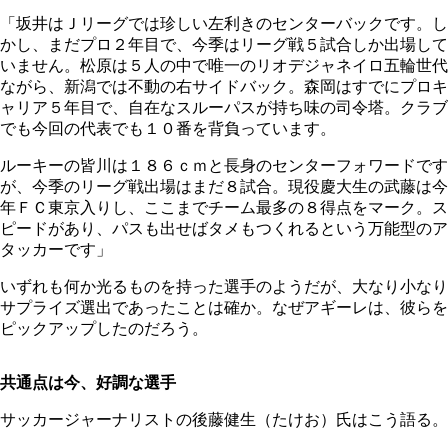
「坂井はＪリーグでは珍しい左利きのセンターバックです。し
かし、まだプロ２年目で、今季はリーグ戦５試合しか出場して
いません。松原は５人の中で唯一のリオデジャネイロ五輪世代
ながら、新潟では不動の右サイドバック。森岡はすでにプロキ
ャリア５年目で、自在なスルーパスが持ち味の司令塔。クラブ
でも今回の代表でも１０番を背負っています。
ルーキーの皆川は１８６ｃｍと長身のセンターフォワードです
が、今季のリーグ戦出場はまだ８試合。現役慶大生の武藤は今
年ＦＣ東京入りし、ここまでチーム最多の８得点をマーク。ス
ピードがあり、パスも出せばタメもつくれるという万能型のア
タッカーです」
いずれも何か光るものを持った選手のようだが、大なり小なり
サプライズ選出であったことは確か。なぜアギーレは、彼らを
ピックアップしたのだろう。
共通点は今、好調な選手
サッカージャーナリストの後藤健生（たけお）氏はこう語る。