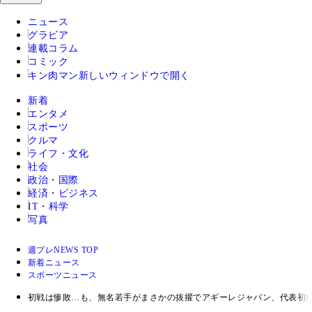
ニュース
グラビア
連載コラム
コミック
キン肉マン
新しいウィンドウで開く
新着
エンタメ
スポーツ
クルマ
ライフ・文化
社会
政治・国際
経済・ビジネス
IT・科学
写真
週プレNEWS TOP
新着ニュース
スポーツニュース
初戦は惨敗…も、無名若手がまさかの抜擢でアギーレジャパン、代表初