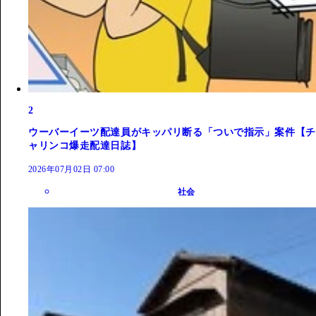
2
ウーバーイーツ配達員がキッパリ断る「ついで指示」案件【チ
ャリンコ爆走配達日誌】
2026年07月02日 07:00
社会