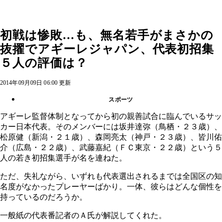
初戦は惨敗…も、無名若手がまさかの
抜擢でアギーレジャパン、代表初招集
５人の評価は？
2014年09月09日 06:00 更新
スポーツ
アギーレ監督体制となってから初の親善試合に臨んでいるサッ
カー日本代表。そのメンバーには坂井達弥（鳥栖・２３歳）、
松原健（新潟・２１歳）、森岡亮太（神戸・２３歳）、皆川佑
介（広島・２２歳）、武藤嘉紀（ＦＣ東京・２２歳）という５
人の若き初招集選手が名を連ねた。
ただ、失礼ながら、いずれも代表選出されるまでは全国区の知
名度がなかったプレーヤーばかり。一体、彼らはどんな個性を
持っているのだろうか。
一般紙の代表番記者のＡ氏が解説してくれた。