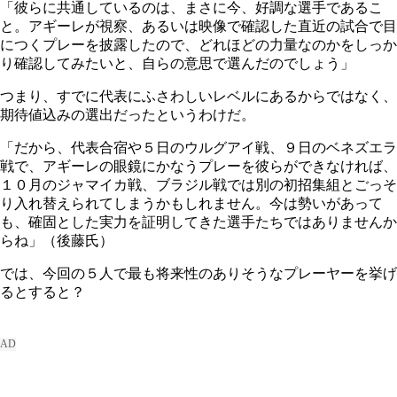
「彼らに共通しているのは、まさに今、好調な選手であるこ
と。アギーレが視察、あるいは映像で確認した直近の試合で目
につくプレーを披露したので、どれほどの力量なのかをしっか
り確認してみたいと、自らの意思で選んだのでしょう」
つまり、すでに代表にふさわしいレベルにあるからではなく、
期待値込みの選出だったというわけだ。
「だから、代表合宿や５日のウルグアイ戦、９日のベネズエラ
戦で、アギーレの眼鏡にかなうプレーを彼らができなければ、
１０月のジャマイカ戦、ブラジル戦では別の初招集組とごっそ
り入れ替えられてしまうかもしれません。今は勢いがあって
も、確固とした実力を証明してきた選手たちではありませんか
らね」（後藤氏）
では、今回の５人で最も将来性のありそうなプレーヤーを挙げ
るとすると？