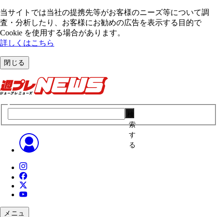
当サイトでは当社の提携先等がお客様のニーズ等について調
査・分析したり、お客様にお勧めの広告を表⽰する⽬的で
Cookie を使⽤する場合があります。
詳しくはこちら
閉じる
検
索
す
る
メニュ