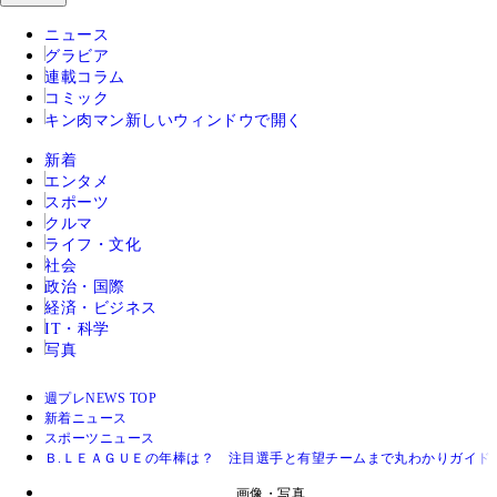
ニュース
グラビア
連載コラム
コミック
キン肉マン
新しいウィンドウで開く
新着
エンタメ
スポーツ
クルマ
ライフ・文化
社会
政治・国際
経済・ビジネス
IT・科学
写真
週プレNEWS TOP
新着ニュース
スポーツニュース
Ｂ.ＬＥＡＧＵＥの年棒は？ 注目選手と有望チームまで丸わかりガイド
画像・写真