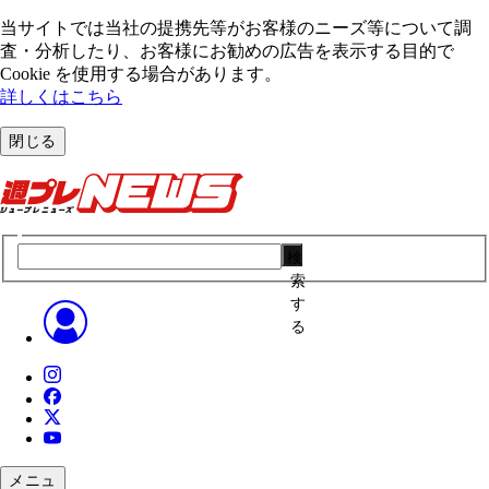
当サイトでは当社の提携先等がお客様のニーズ等について調
査・分析したり、お客様にお勧めの広告を表⽰する⽬的で
Cookie を使⽤する場合があります。
詳しくはこちら
閉じる
検
索
す
る
メニュ