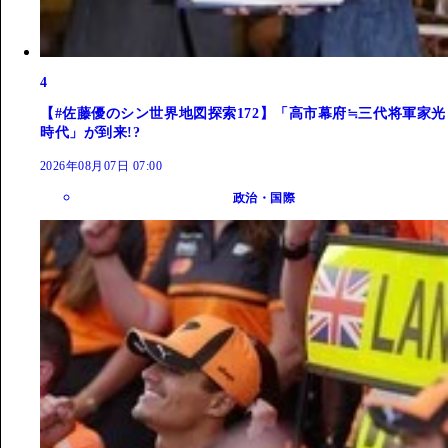
4
【#佐藤優のシン世界地図探索172】「高市幕府≒三代将軍家光
時代」が到来!?
2026年08月07日 07:00
政治・国際