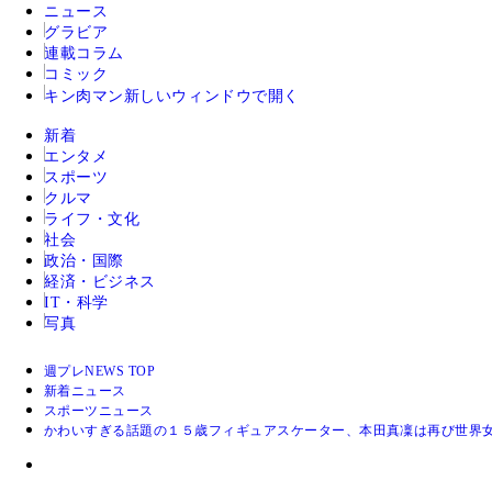
ニュース
グラビア
連載コラム
コミック
キン肉マン
新しいウィンドウで開く
新着
エンタメ
スポーツ
クルマ
ライフ・文化
社会
政治・国際
経済・ビジネス
IT・科学
写真
週プレNEWS TOP
新着ニュース
スポーツニュース
かわいすぎる話題の１５歳フィギュアスケーター、本田真凜は再び世界