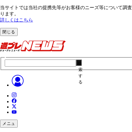
当サイトでは当社の提携先等がお客様のニーズ等について調査・
ります。
詳しくはこちら
閉じる
検
索
す
る
メニュ