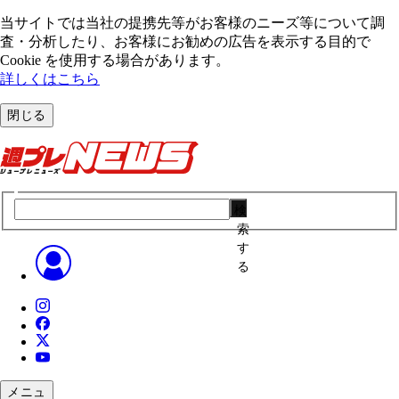
当サイトでは当社の提携先等がお客様のニーズ等について調
査・分析したり、お客様にお勧めの広告を表⽰する⽬的で
Cookie を使⽤する場合があります。
詳しくはこちら
閉じる
検
索
す
る
メニュ