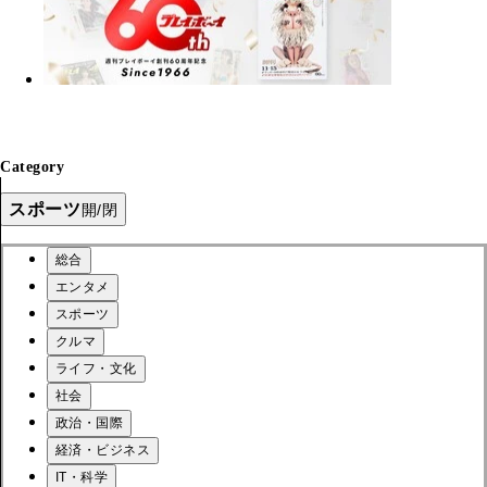
Category
スポーツ
開/閉
総合
エンタメ
スポーツ
クルマ
ライフ・文化
社会
政治・国際
経済・ビジネス
IT・科学