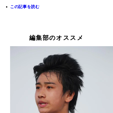
この記事を読む
久保建英（ＦＣ東京） Ｊリーグのあらゆる最年少
中村敬斗（ガンバ大阪） ガンバ大阪のクルピ監督
を更新しながら着実に成長を遂げている。その活躍
「チームで一番シュートがうまい」と絶賛。長らく
に、復帰を待ち望むバルセロナファンも多い。
代表として活躍した遠藤保仁も期待を寄せる逸材だ
編集部のオススメ