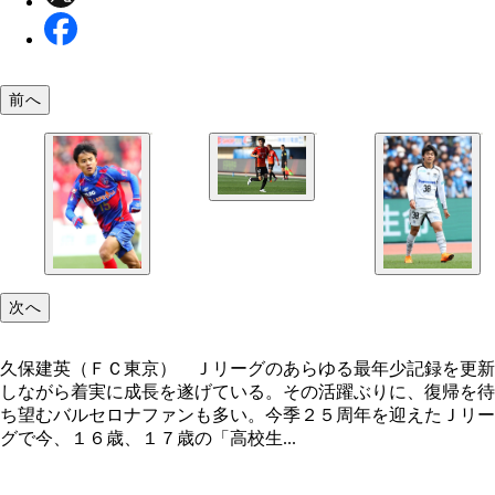
前へ
菅原由勢（名古屋グランパス） 今季、稲本潤一（
コンサドーレ札幌）に次ぐ史上２番目の若さ（１７
ヵ月２７日）でＪ１開幕戦に先発出場。ここまで好
名古屋を最終ラインから支える。
次へ
久保建英（ＦＣ東京） Ｊリーグのあらゆる最年少記録を更新
しながら着実に成長を遂げている。その活躍ぶりに、復帰を待
ち望むバルセロナファンも多い。今季２５周年を迎えたＪリー
グで今、１６歳、１７歳の「高校生...