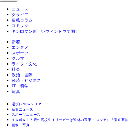
ニュース
グラビア
連載コラム
コミック
キン肉マン
新しいウィンドウで開く
新着
エンタメ
スポーツ
クルマ
ライフ・文化
社会
政治・国際
経済・ビジネス
IT・科学
写真
週プレNEWS TOP
新着ニュース
スポーツニュース
１６歳＆１７歳の高校生Ｊリーガーは逸材の宝庫！ ロシアに「東京五輪
画像・写真