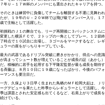
７年Ｕ－１７Ｗ杯のメンバーにも選出されたキャリアを持つ。
そのときは練習中に負傷してチームを離脱する不運に見舞われ
たが、１９年のＵ－２０Ｗ杯では飛び級でメンバー入り。１７
歳で主軸として活躍した。
初挑戦のＪ１の舞台でも、リーグ再開後に３バックシステムに
変更した横浜ＦＣで、２トップの一角としてプレー。１２節終
了時点で１０試合に出場し、３ゴールをマークするなど、レギ
ュラーの座をがっちりキープしている。
最大の武器であるドリブル突破に磨きがかかり、得点への意識
が高まってシュート数が増えていることが成長の証（あかし）
だ。積極的に若手を起用する下平隆宏監督が最も成長を期待す
る斉藤は、８月１０日に１９歳になったばかり。今後のパフォ
ーマンスも要注目だ。
一方、久保より３日早く生まれた鳥栖のＭＦ松岡大起は、Ｊリ
ーグデビューを果たした昨季からレギュラーとして活躍し、今
季は課題とされた安定感も出てくるなど、右肩上がりで成長を
続けている。