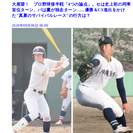
大展望！ プロ野球後半戦「4つの論点」。セは史上初の同率
首位ターン、パは鷹が独走ターン......優勝＆CS進出をかけ
た"真夏のサバイバルレース"の行方は？
2026年08月06日 06:00