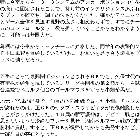
特に今季から４－３－３システムのアンカーポジション（中盤
の底）に固定されたことで、持ち前のインテリジェンスあふれ
るプレーが際立ち、調子の波もなくなった。確かなテクニック
とゲーム全体を見渡す視野の広さも相変わらずで、すでにチー
ムのコントロールタワー役を担っていることからもわかるよう
に、可能性は無限大だ。
鳥栖には今季からトップチームに昇格した、同学年の攻撃的Ｍ
Ｆ本田風智も台頭しているだけに、お互いを磨き合う環境もプ
ラスに働くだろう。
若手にとって最難関ポジションとされるＧＫでも、久保世代の
有望株が頭角を現している。リーグ再開後の第２節から、４試
合連続でベガルタ仙台のゴールマウスを守った小畑裕馬だ。
地元・宮城の出身で、仙台の下部組織で育った小畑にチャンス
が訪れたのは、正ＧＫのヤクブ・スウォビィクが負傷離脱した
ことがきっかけだった。１８歳の新守護神は、デビュー戦とは
思えないような冷静なプレーを見せ、湘南ベルマーレ戦の完封
勝利に貢献。すると、正ＧＫが復帰してからも先発するなど、
一躍注目の存在となった。