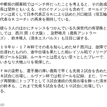
中断前の開幕戦ではベンチ外だったことを考えると、その急成
長は望外ともいえる。そのイケメンぶりも含めて、オールドフ
ァンは若くして日本代表正ＧＫに上り詰めた川口能活（現五輪
代表ＧＫコーチ）の再来を期待している。
彼ら３人のほかにチャンスをつかんでいる久保世代の有望株と
しては、西川 潤（Ｃ大阪）、染野唯月（鹿島アントラー
ズ）、鈴木唯人（清水エスパルス）も注目に値する。
１９年Ｕ－１７Ｗ杯でその名を知らしめたＭＦ西川は、故障で
出遅れたものの、途中出場を果たした柏レイソル戦でＪリーグ
初ゴールを記録。ルーキーとは思えない堂々としたプレーで、
いきなり大物ぶりを発揮した。
ＦＷの染野も、選手層の厚い鹿島で早くも先発２試合を含めた
８試合に出場し、ルヴァン杯では初ゴールを記録。また、リー
グ再開後にトップ下として３試合連続の先発出場を飾った清水
の鈴木も、これまで先発５試合を含む１０試合に出場してい
る。