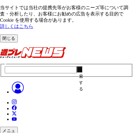
当サイトでは当社の提携先等がお客様のニーズ等について調
査・分析したり、お客様にお勧めの広告を表⽰する⽬的で
Cookie を使⽤する場合があります。
詳しくはこちら
閉じる
検
索
す
る
メニュ