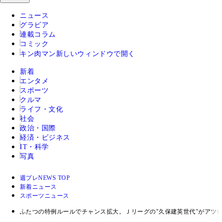
ニュース
グラビア
連載コラム
コミック
キン肉マン
新しいウィンドウで開く
新着
エンタメ
スポーツ
クルマ
ライフ・文化
社会
政治・国際
経済・ビジネス
IT・科学
写真
週プレNEWS TOP
新着ニュース
スポーツニュース
ふたつの特例ルールでチャンス拡大。Ｊリーグの"久保建英世代"がアツ