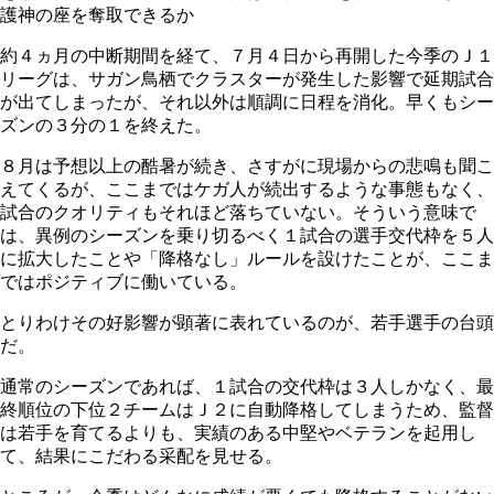
護神の座を奪取できるか
約４ヵ月の中断期間を経て、７月４日から再開した今季のＪ１
リーグは、サガン鳥栖でクラスターが発生した影響で延期試合
が出てしまったが、それ以外は順調に日程を消化。早くもシー
ズンの３分の１を終えた。
８月は予想以上の酷暑が続き、さすがに現場からの悲鳴も聞こ
えてくるが、ここまではケガ人が続出するような事態もなく、
試合のクオリティもそれほど落ちていない。そういう意味で
は、異例のシーズンを乗り切るべく１試合の選手交代枠を５人
に拡大したことや「降格なし」ルールを設けたことが、ここま
ではポジティブに働いている。
とりわけその好影響が顕著に表れているのが、若手選手の台頭
だ。
通常のシーズンであれば、１試合の交代枠は３人しかなく、最
終順位の下位２チームはＪ２に自動降格してしまうため、監督
は若手を育てるよりも、実績のある中堅やベテランを起用し
て、結果にこだわる采配を見せる。