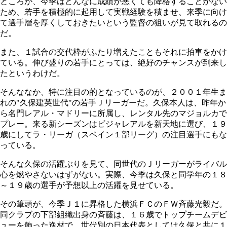
ところが、今季はどんなに成績が悪くても降格することがない
ため、若手を積極的に起用して実戦経験を積ませ、来季に向け
て選手層を厚くしておきたいという監督の狙いが見て取れるの
だ。
また、１試合の交代枠がふたり増えたこともそれに拍車をかけ
ている。伸び盛りの若手にとっては、絶好のチャンスが到来し
たというわけだ。
そんななか、特に注目の的となっているのが、２００１年生ま
れの"久保建英世代"の若手Ｊリーガーだ。久保本人は、昨年か
ら名門レアル・マドリーに所属し、レンタル先のマジョルカで
プレー。来る新シーズンはビジャレアルを新天地に選び、１９
歳にしてラ・リーガ（スペイン１部リーグ）の注目選手にもな
っている。
そんな久保の活躍ぶりを見て、同世代のＪリーガーがライバル
心を燃やさないはずがない。実際、今季は久保と同学年の１８
～１９歳の選手が予想以上の活躍を見せている。
その筆頭が、今季Ｊ１に昇格した横浜ＦＣのＦＷ斉藤光毅だ。
同クラブの下部組織出身の斉藤は、１６歳でトップチームデビ
ューを飾った逸材で、世代別の日本代表としては久保と共に１