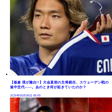
【板倉 滉が激白!!】大会直前の主将就任、スウェーデン戦の
途中交代――。あのとき何が起きていたのか？
2026年08月09日 08:00