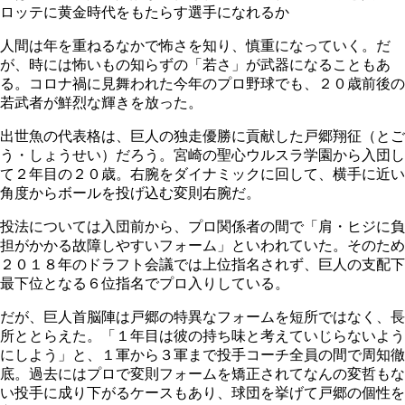
ロッテに黄金時代をもたらす選手になれるか
人間は年を重ねるなかで怖さを知り、慎重になっていく。だ
が、時には怖いもの知らずの「若さ」が武器になることもあ
る。コロナ禍に見舞われた今年のプロ野球でも、２０歳前後の
若武者が鮮烈な輝きを放った。
出世魚の代表格は、巨人の独走優勝に貢献した戸郷翔征（とご
う・しょうせい）だろう。宮崎の聖心ウルスラ学園から入団し
て２年目の２０歳。右腕をダイナミックに回して、横手に近い
角度からボールを投げ込む変則右腕だ。
投法については入団前から、プロ関係者の間で「肩・ヒジに負
担がかかる故障しやすいフォーム」といわれていた。そのため
２０１８年のドラフト会議では上位指名されず、巨人の支配下
最下位となる６位指名でプロ入りしている。
だが、巨人首脳陣は戸郷の特異なフォームを短所ではなく、長
所ととらえた。「１年目は彼の持ち味と考えていじらないよう
にしよう」と、１軍から３軍まで投手コーチ全員の間で周知徹
底。過去にはプロで変則フォームを矯正されてなんの変哲もな
い投手に成り下がるケースもあり、球団を挙げて戸郷の個性を