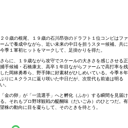
２０歳の根尾、１９歳の石川昂弥のドラフト１位コンビはファ
ームで養成中ながら、近い未来の中日を担うスター候補。共に
今季１軍初ヒットをマークして、足掛かりを得た。
さらに、１９歳ながら攻守でスケールの大きさを感じさせる正
捕手候補・石橋康太、高卒１年目ながらファームで高打率を残
した岡林勇希ら、野手陣に好素材がひしめいている。今季８年
ぶりにＡクラスに返り咲いた中日だが、次世代も前途は明る
い。
「金の卵」が「一流選手」へと孵化（ふか）する瞬間を見届け
る。それもプロ野球観戦の醍醐味（だいごみ）のひとつだ。有
望株の動向に目を凝らして、そのときを待とう。