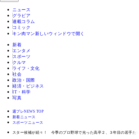
ニュース
グラビア
連載コラム
コミック
キン肉マン
新しいウィンドウで開く
新着
エンタメ
スポーツ
クルマ
ライフ・文化
社会
政治・国際
経済・ビジネス
IT・科学
写真
週プレNEWS TOP
新着ニュース
スポーツニュース
スター候補が続々！ 今季のプロ野球で光った高卒２、３年目の若手た