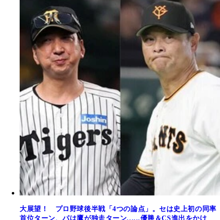
大展望！ プロ野球後半戦「4つの論点」。セは史上初の同率
首位ターン、パは鷹が独走ターン......優勝＆CS進出をかけ