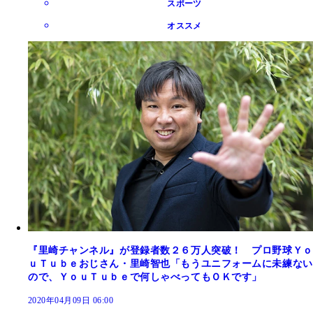
スポーツ
オススメ
『里崎チャンネル』が登録者数２６万人突破！ プロ野球Ｙｏ
ｕＴｕｂｅおじさん・里崎智也「もうユニフォームに未練ない
ので、ＹｏｕＴｕｂｅで何しゃべってもＯＫです」
2020年04月09日 06:00