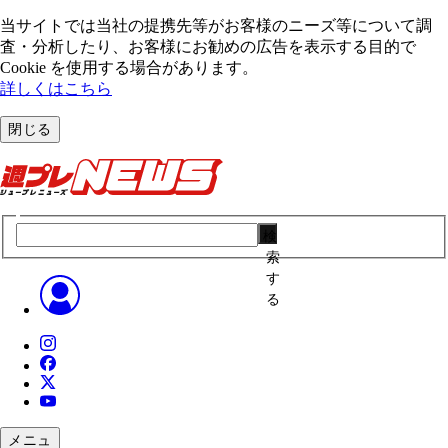
当サイトでは当社の提携先等がお客様のニーズ等について調
査・分析したり、お客様にお勧めの広告を表⽰する⽬的で
Cookie を使⽤する場合があります。
詳しくはこちら
閉じる
検
索
す
る
メニュ