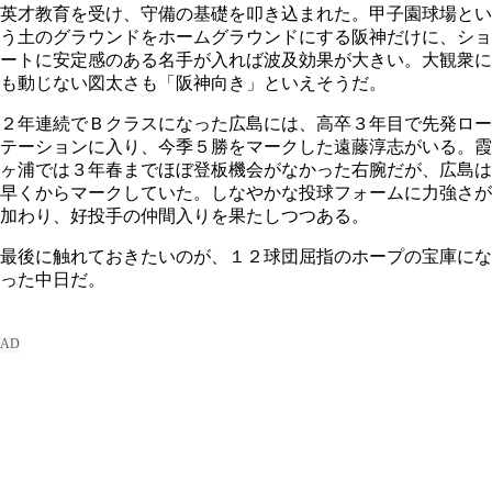
英才教育を受け、守備の基礎を叩き込まれた。甲子園球場とい
う土のグラウンドをホームグラウンドにする阪神だけに、ショ
ートに安定感のある名手が入れば波及効果が大きい。大観衆に
も動じない図太さも「阪神向き」といえそうだ。
２年連続でＢクラスになった広島には、高卒３年目で先発ロー
テーションに入り、今季５勝をマークした遠藤淳志がいる。霞
ヶ浦では３年春までほぼ登板機会がなかった右腕だが、広島は
早くからマークしていた。しなやかな投球フォームに力強さが
加わり、好投手の仲間入りを果たしつつある。
最後に触れておきたいのが、１２球団屈指のホープの宝庫にな
った中日だ。