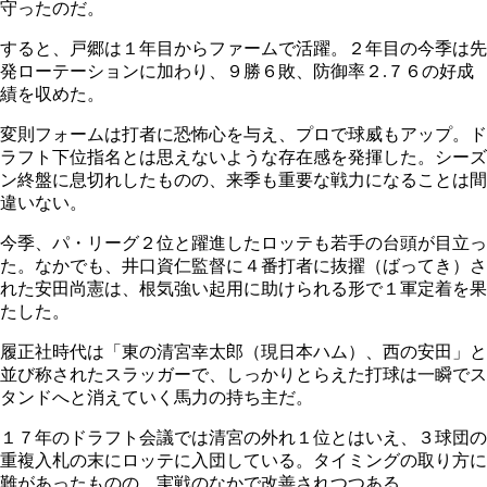
守ったのだ。
すると、戸郷は１年目からファームで活躍。２年目の今季は先
発ローテーションに加わり、９勝６敗、防御率２.７６の好成
績を収めた。
変則フォームは打者に恐怖心を与え、プロで球威もアップ。ド
ラフト下位指名とは思えないような存在感を発揮した。シーズ
ン終盤に息切れしたものの、来季も重要な戦力になることは間
違いない。
今季、パ・リーグ２位と躍進したロッテも若手の台頭が目立っ
た。なかでも、井口資仁監督に４番打者に抜擢（ばってき）さ
れた安田尚憲は、根気強い起用に助けられる形で１軍定着を果
たした。
履正社時代は「東の清宮幸太郎（現日本ハム）、西の安田」と
並び称されたスラッガーで、しっかりとらえた打球は一瞬でス
タンドへと消えていく馬力の持ち主だ。
１７年のドラフト会議では清宮の外れ１位とはいえ、３球団の
重複入札の末にロッテに入団している。タイミングの取り方に
難があったものの、実戦のなかで改善されつつある。