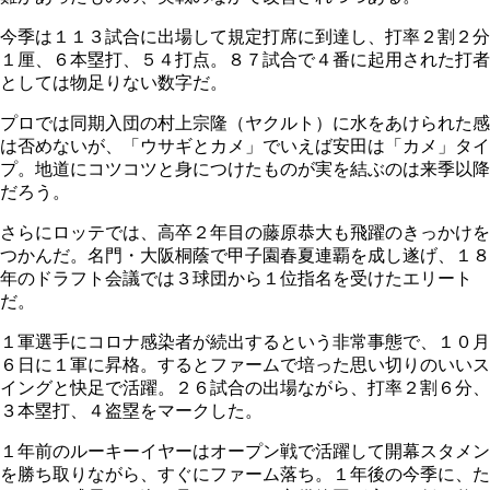
今季は１１３試合に出場して規定打席に到達し、打率２割２分
１厘、６本塁打、５４打点。８７試合で４番に起用された打者
としては物足りない数字だ。
プロでは同期入団の村上宗隆（ヤクルト）に水をあけられた感
は否めないが、「ウサギとカメ」でいえば安田は「カメ」タイ
プ。地道にコツコツと身につけたものが実を結ぶのは来季以降
だろう。
さらにロッテでは、高卒２年目の藤原恭大も飛躍のきっかけを
つかんだ。名門・大阪桐蔭で甲子園春夏連覇を成し遂げ、１８
年のドラフト会議では３球団から１位指名を受けたエリート
だ。
１軍選手にコロナ感染者が続出するという非常事態で、１０月
６日に１軍に昇格。するとファームで培った思い切りのいいス
イングと快足で活躍。２６試合の出場ながら、打率２割６分、
３本塁打、４盗塁をマークした。
１年前のルーキーイヤーはオープン戦で活躍して開幕スタメン
を勝ち取りながら、すぐにファーム落ち。１年後の今季に、た