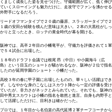
くましく成長した姿を見せつけた。守備範囲が広く、低く伸び
ていくスローイングも魅力だけに、走攻守でファンを沸かせる
外野手になるだろう。
リードオフマンタイプで２０歳の藤原、スラッガータイプで２
１歳の安田が経験を積んだ意味は大きい。２本の大黒柱がしっ
かりと立ったとき、ロッテの黄金時代が幕を開ける。
阪神では、高卒２年目の小幡竜平が、守備力を評価されて１軍
で５４試合に出場した。
１８年のドラフト会議では根尾 昂（中日）や小園海斗（広
島）という目玉のショートが騒がれるなか、阪神が２位で指名
したのが延岡学園のショート・小幡だった。
高校３年の春に甲子園に出場したものの、華々しい活躍はでき
ず。しなやかな身のこなしはスカウト陣から一定の評価を受け
ていたが、非力さがネックとみられていた。それでも、阪神の
田中秀太スカウトは小幡の指名を敢然と進言。自身も内野手と
して活躍しただけに、目利きは確かだった。
プロでは、１年目から名伯楽の高代延博２軍チーフコーチから