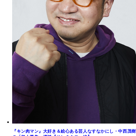
『キン肉マン』大好き＆絵心ある芸人なすなかにし・中西茂樹