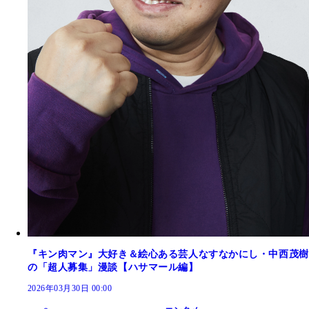
『キン肉マン』大好き＆絵心ある芸人なすなかにし・中西茂樹
の「超人募集」漫談【ハサマール編】
2026年03月30日 00:00