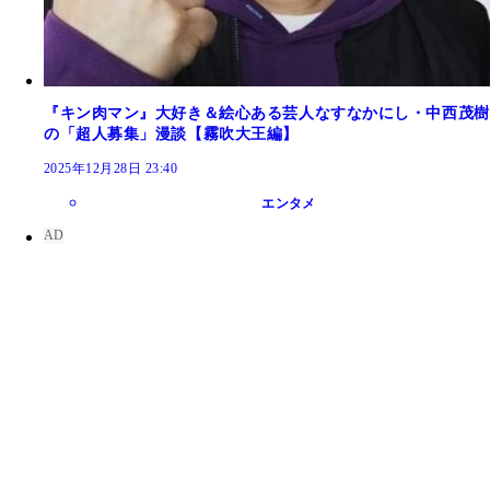
『キン肉マン』大好き＆絵心ある芸人なすなかにし・中西茂樹
の「超人募集」漫談【霧吹大王編】
2025年12月28日 23:40
エンタメ