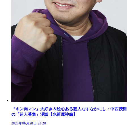
『キン肉マン』大好き＆絵心ある芸人なすなかにし・中西茂樹
の「超人募集」漫談【水筒魔神編】
2026年06月28日 23:20