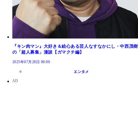
『キン肉マン』大好き＆絵心ある芸人なすなかにし・中西茂樹
の「超人募集」漫談【ガマクチ編】
2025年07月28日 00:00
エンタメ