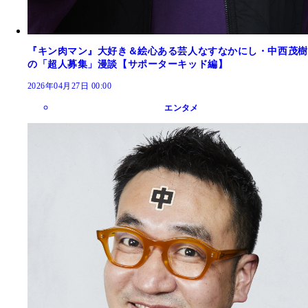
『キン肉マン』大好き＆絵心ある芸人なすなかにし・中西茂樹
の「超人募集」漫談【サポーターキッド編】
2026年04月27日 00:00
エンタメ