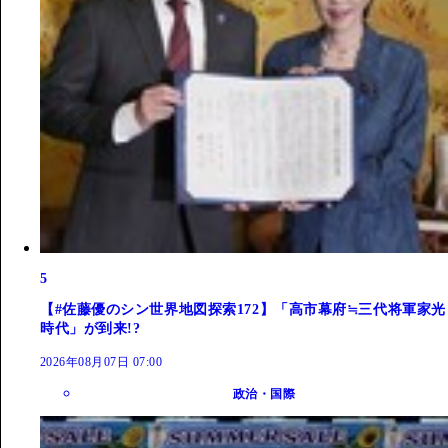
5
【#佐藤優のシン世界地図探索172】「高市幕府≒三代将軍家光
時代」が到来!?
2026年08月07日 07:00
政治・国際