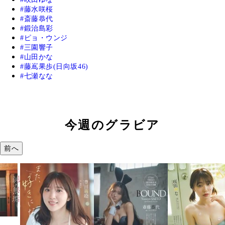
藤水咲桜
斎藤恭代
鍛治島彩
ピョ・ウンジ
三園響子
山田かな
藤嶌果歩(日向坂46)
七瀬なな
今週のグラビア
前へ