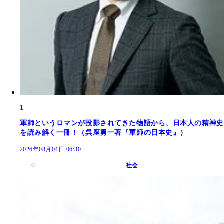
1
軍師というロマンが投影されてきた物語から、日本人の精神史
を読み解く一冊！（呉座勇一著『軍師の日本史』）
2026年08月04日 06:30
社会