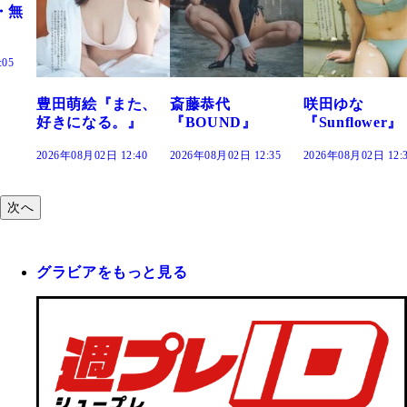
た、
斎藤恭代
咲田ゆな
藤水咲桜『花
』
『BOUND』
『Sunflower』
だまり』
:40
2026年08月02日 12:35
2026年08月02日 12:30
2026年08月02日 12:
次へ
グラビアをもっと見る