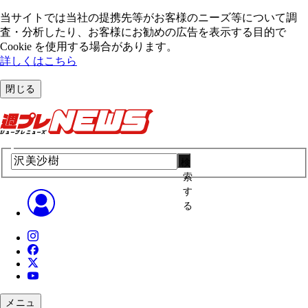
当サイトでは当社の提携先等がお客様のニーズ等について調
査・分析したり、お客様にお勧めの広告を表⽰する⽬的で
Cookie を使⽤する場合があります。
詳しくはこちら
閉じる
検
索
す
る
メニュ