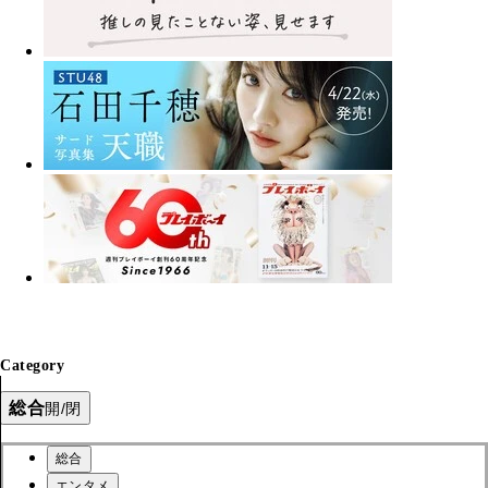
Category
総合
開/閉
総合
エンタメ