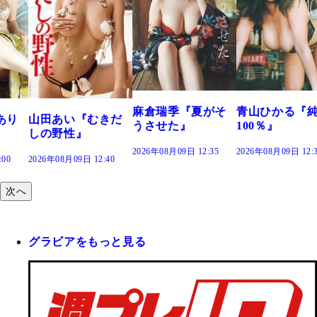
麻倉瑞季『夏がそ
青山ひかる『
あり
山田あい『むきだ
うさせた』
100％』
しの野性』
2026年08月09日 12:35
2026年08月09日 12:
:00
2026年08月09日 12:40
次へ
グラビアをもっと見る