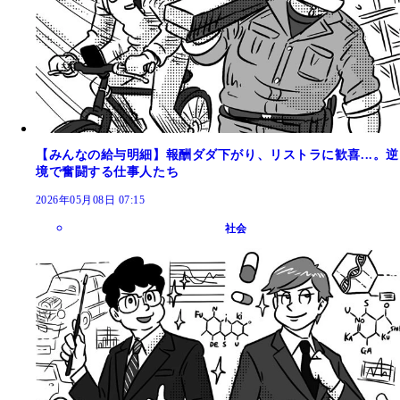
【みんなの給与明細】報酬ダダ下がり、リストラに歓喜...。逆
境で奮闘する仕事人たち
2026年05月08日 07:15
社会