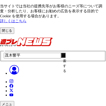
当サイトでは当社の提携先等がお客様のニーズ等について調
査・分析したり、お客様にお勧めの広告を表⽰する⽬的で
Cookie を使⽤する場合があります。
詳しくはこちら
閉じる
検
索
す
る
メニュ