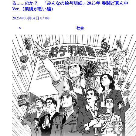
る......のか？ 「みんなの給与明細」2025年 春闘ど真ん中
Ver.（業績が悪い編）
2025年03月04日 07:00
社会