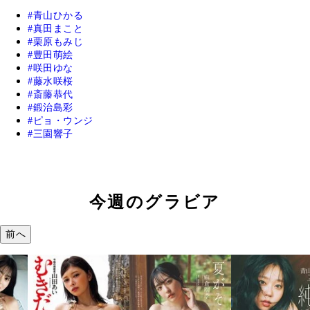
青山ひかる
真田まこと
栗原もみじ
豊田萌絵
咲田ゆな
藤水咲桜
斎藤恭代
鍛治島彩
ピョ・ウンジ
三園響子
今週のグラビア
前へ