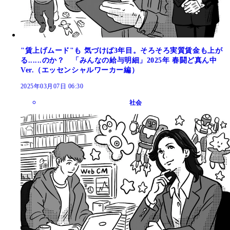
"賃上げムード"も 気づけば3年目。そろそろ実質賃金も上が
る......のか？ 「みんなの給与明細」2025年 春闘ど真ん中
Ver.（エッセンシャルワーカー編）
2025年03月07日 06:30
社会